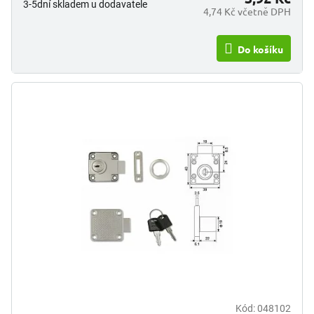
3-5dní skladem u dodavatele
4,74 Kč včetně DPH
Do košíku
Kód:
048102
Průměrné