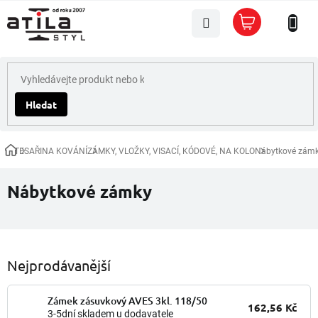
Přejít
Nákupní
na
košík
obsah
Hledat
TESAŘINA KOVÁNÍ
ZÁMKY, VLOŽKY, VISACÍ, KÓDOVÉ, NA KOLO
Nábytkové zám
Domů
Nábytkové zámky
Nejprodávanější
Zámek zásuvkový AVES 3kl. 118/50
162,56 Kč
3-5dní skladem u dodavatele