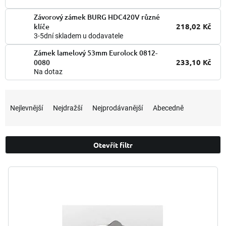
Závorový zámek BURG HDC420V různé
218,02 Kč
klíče
3-5dní skladem u dodavatele
Zámek lamelový 53mm Eurolock 0812-
233,10 Kč
0080
Na dotaz
Ř
a
Nejlevnější
Nejdražší
Nejprodávanější
Abecedně
z
e
n
Otevřít filtr
í
p
V
r
ý
o
p
d
i
u
s
k
p