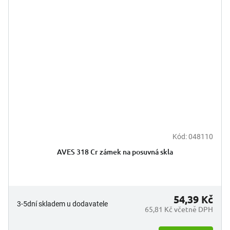
Kód:
048110
Průměrné
hodnocení
AVES 318 Cr zámek na posuvná skla
produktu
je
5,0
z
5
54,39 Kč
3-5dní skladem u dodavatele
hvězdiček.
65,81 Kč včetně DPH