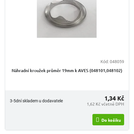
t
r
ů
o
d
u
k
t
ů
Kód:
048059
Náhradní kroužek průměr 19mm k AVES (048101,048102)
1,34 Kč
3-5dní skladem u dodavatele
1,62 Kč včetně DPH
Do košíku