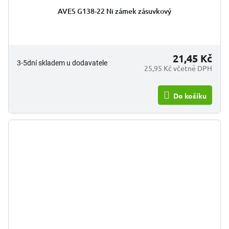
hodnocení
AVES G138-22 Ni zámek zásuvkový
produktu
je
5,0
z
5
21,45 Kč
3-5dní skladem u dodavatele
hvězdiček.
25,95 Kč včetně DPH
Do košíku