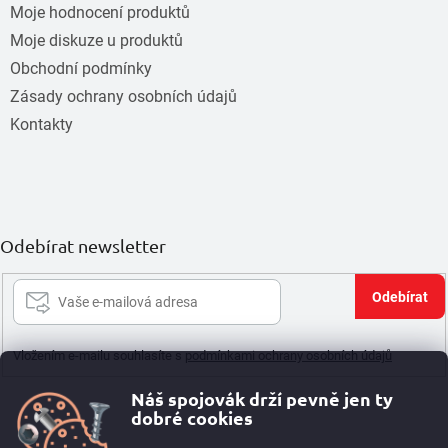
Moje hodnocení produktů
Moje diskuze u produktů
Obchodní podmínky
Zásady ochrany osobních údajů
Kontakty
Odebírat newsletter
Při
se
Vložením e-mailu souhlasíte s
podmínkami ochrany osobních údajů
Náš spojovák drží pevně jen ty
dobré cookies