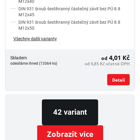
M12x40
ů
DIN 931 šroub šestihranný částečný závit bez PÚ 8.8
M12x45
DIN 931 šroub šestihranný částečný závit bez PÚ 8.8
M12x50
Všechny další varianty
4,01 Kč
od
Skladem
od 4,85 Kč včetně DPH
odesíláme ihned (13364 ks)
Detail
42 variant
Zobrazit více