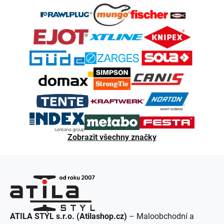
á
p
a
t
í
Zobrazit všechny značky
ATILA STÝL s.r.o. (Atilashop.cz)
– Maloobchodní a