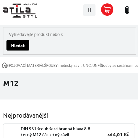
Přejít
Nákupní
na
košík
obsah
Hledat
SPOJOVACÍ MATERIÁL
ŠROUBY metrický závit, UNC, UNF
Šrouby se šestihranno
Domů
M12
Nejprodávanější
DIN 931 šroub šestihranná hlava 8.8
4,01 Kč
černý M12 částečný závit
od