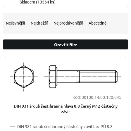
Skladem
(13364 ks)
Ř
a
Nejlevnější
Nejdražší
Nejprodávanější
Abecedně
z
e
n
Otevřít filtr
í
p
V
r
ý
o
p
d
i
u
s
k
p
t
r
Kód:
00100.14.00.120.045
ů
o
DIN 931 šroub šestihranná hlava 8.8 černý M12 částečný
d
závit
u
k
DIN 931 šroub šestihranný částečný závit bez PÚ 8.8
t