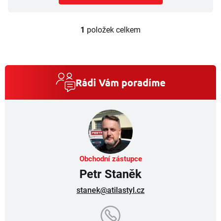
1
položek celkem
O
v
l
á
d
a
Rádi Vám poradíme
c
í
p
r
v
k
y
v
Obchodní zástupce
ý
Petr Staněk
p
i
stanek@atilastyl.cz
s
u