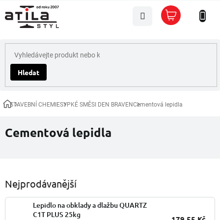
Přejít
Nákupní
na
košík
obsah
Hledat
STAVEBNÍ CHEMIE
SYPKÉ SMĚSI DEN BRAVEN
Cementová lepidla
Domů
Cementová lepidla
Nejprodávanější
Lepidlo na obklady a dlažbu QUARTZ
C1T PLUS 25kg
179,55 Kč