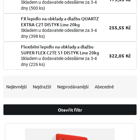
Skladem u dodavatele odesíláme za 3-4
dny
(500 ks)
FX lepidlo na obklady a dlažbu QUARTZ
EXTRA C2T DISTYK Line 20kg
255,55 Kč
Skladem u dodavatele odesíláme za 3-4
dny
(398 ks)
Flexibilní lepidlo na obklady a dlažbu
SUPER FLEX C2TE S1 DISTYK Line 20kg
322,05 Kč
Skladem u dodavatele odesíláme za 3-4
dny
(226 ks)
Ř
a
Nejlevnější
Nejdražší
Nejprodávanější
Abecedně
z
e
n
Otevřít filtr
í
p
V
r
ý
o
p