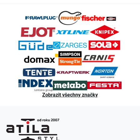
Z
á
p
a
t
í
Zobrazit všechny značky