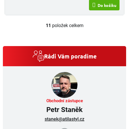
Do košíku
11
položek celkem
O
v
l
á
d
a
Rádi Vám poradíme
c
í
p
r
v
k
y
v
Obchodní zástupce
ý
Petr Staněk
p
i
stanek@atilastyl.cz
s
u