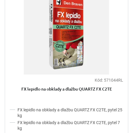
d
i
u
s
k
p
t
r
ů
o
d
u
k
t
ů
Kód:
571044RL
FX lepidlo na obklady a dlažbu QUARTZ FX C2TE
FX lepidlo na obklady a dlažbu QUARTZ FX C2TE, pytel 25
kg
FX lepidlo na obklady a dlažbu QUARTZ FX C2TE, pytel 7
kg