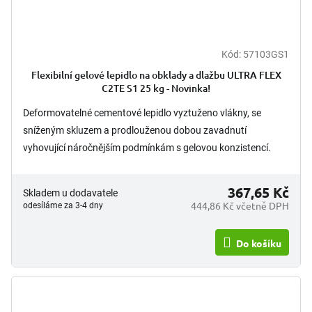
Kód:
57103GS1
Flexibilní gelové lepidlo na obklady a dlažbu ULTRA FLEX
C2TE S1 25 kg - Novinka!
Deformovatelné cementové lepidlo vyztuženo vlákny, se
sníženým skluzem a prodlouženou dobou zavadnutí
vyhovující náročnějším podmínkám s gelovou konzistencí.
Určené pro lepení...
367,65 Kč
Skladem u dodavatele
444,86 Kč včetně DPH
odesíláme za 3-4 dny
Do košíku