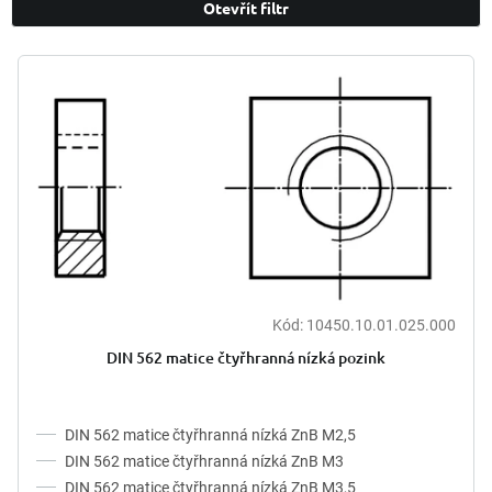
Otevřít filtr
í
p
V
r
ý
o
p
d
i
u
s
k
p
t
r
ů
o
d
u
k
t
Kód:
10450.10.01.025.000
ů
DIN 562 matice čtyřhranná nízká pozink
DIN 562 matice čtyřhranná nízká ZnB M2,5
DIN 562 matice čtyřhranná nízká ZnB M3
DIN 562 matice čtyřhranná nízká ZnB M3,5