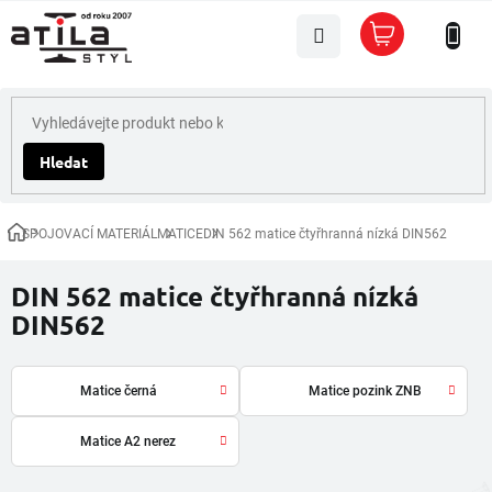
Přejít
Nákupní
na
košík
obsah
Hledat
SPOJOVACÍ MATERIÁL
MATICE
DIN 562 matice čtyřhranná nízká DIN562
Domů
DIN 562 matice čtyřhranná nízká
DIN562
Matice černá
Matice pozink ZNB
Matice A2 nerez