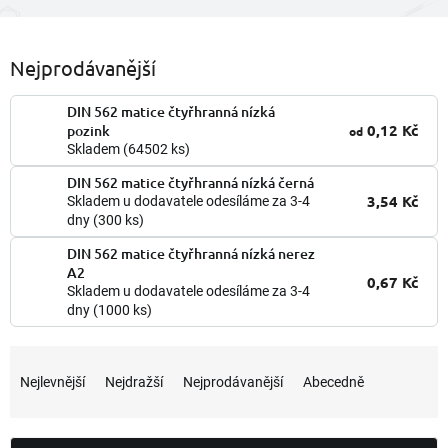
Nejprodávanější
DIN 562 matice čtyřhranná nízká
0,12 Kč
pozink
od
Skladem
(64502 ks)
DIN 562 matice čtyřhranná nízká černá
3,54 Kč
Skladem u dodavatele odesíláme za 3-4
dny
(300 ks)
DIN 562 matice čtyřhranná nízká nerez
A2
0,67 Kč
Skladem u dodavatele odesíláme za 3-4
dny
(1000 ks)
Ř
a
Nejlevnější
Nejdražší
Nejprodávanější
Abecedně
z
e
n