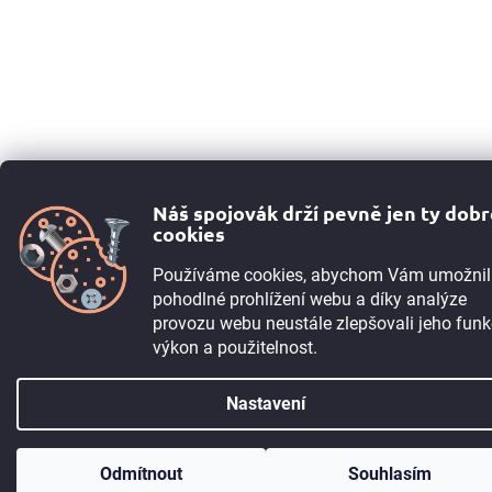
Náš spojovák drží pevně jen ty dob
cookies
Používáme cookies, abychom Vám umožnil
pohodlné prohlížení webu a díky analýze
provozu webu neustále zlepšovali jeho funk
výkon a použitelnost.
Nastavení
TIP:
Registrujte se
a získejte 5% slevu okamžitě. Pokud máte IČO, můžete
Odmítnout
Souhlasím
po registraci získat 10% slevu. Máme i B2B program.
Více informací ➙