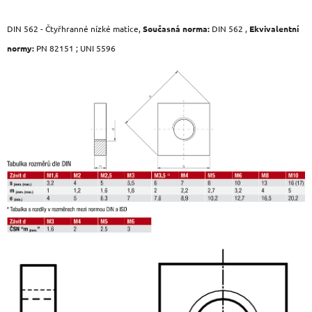
v
l
DIN 562 - Čtyřhranné nízké matice,
Současná norma:
DIN 562 ,
Ekvivalentní
á
d
normy:
PN 82151 ; UNI 5596
a
c
í
p
r
v
k
y
v
ý
p
i
s
u