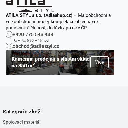
ATILA STÝL s.r.o. (Atilashop.cz)
– Maloobchodní a
velkoobchodní prodej, kompletace objednávek,
poradenská činnost, dodávky po celé ČR.
+420 775 543 438
Po – Pá: 6:30 – 15 hod
obchod@atilastyl.cz
Kamenná prodejna a vlastní sklad
Více
2
na 350 m
Kategorie zboží
Spojovací materiál