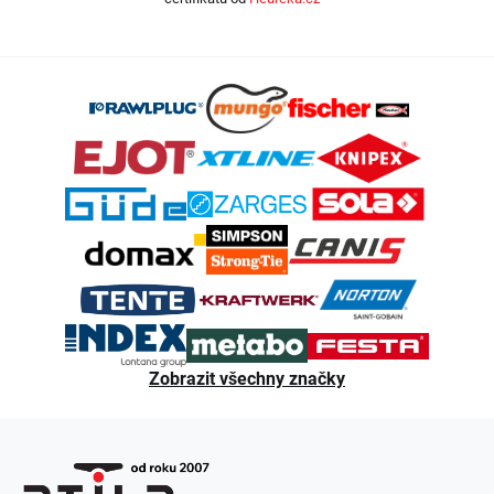
Z
á
p
a
t
í
Zobrazit všechny značky