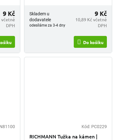
ály a
snížení prokluzu. Kvalitní materiály a
zpracování umožňují spolehlivý
9 Kč
9 Kč
Skladem u
provoz,...
č včetně
10,89 Kč včetně
dodavatele
DPH
DPH
odesíláme za 3-4 dny
košíku
Do košíku
N81100
Kód:
PC0229
RICHMANN Tužka na kámen |