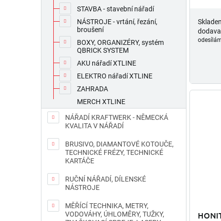
STAVBA - stavební nářadí
Sklade
NÁSTROJE - vrtání, řezání,
broušení
dodava
odesílám
BOXY, ORGANIZÉRY, systém
QBRICK SYSTEM
AKU nářadí XTLINE
ELEKTRO nářadí XTLINE
ZAHRADA
MERCH XTLINE
NÁŘADÍ KRAFTWERK - NĚMECKÁ
KVALITA V NÁŘADÍ
BRUSIVO, DIAMANTOVÉ KOTOUČE,
TECHNICKÉ FRÉZY, TECHNICKÉ
KARTÁČE
RUČNÍ NÁŘADÍ, DÍLENSKÉ
NÁSTROJE
MĚŘÍCÍ TECHNIKA, METRY,
HONIT
VODOVÁHY, ÚHLOMĚRY, TUŽKY,