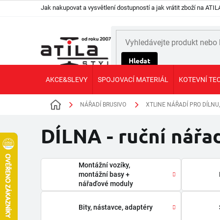
Přejít
Jak nakupovat a vysvětlení dostupností a jak vrátit zboží na AT
na
obsah
Hledat
AKCE&SLEVY
SPOJOVACÍ MATERIÁL
KOTEVNÍ TE
NÁŘADÍ BRUSIVO
XTLINE NÁŘADÍ PRO DÍLNU
Domů
DÍLNA - ruční nářa
Montážní vozíky,
montážní basy +
nářaďové moduly
Bity, nástavce, adaptéry