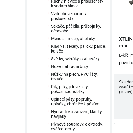
Ráčny, hlavice a příslušenství
u
r
k sadám hlavic
k
o
Vzduchové nářadí a
t
d
příslušenství
ů
u
Sekáče, páčidla, průbojníky,
k
děrovače
t
XTLINE
Měřidla - metry, úhelníky
ů
mm
Kladiva, sekery, paličky, palice,
kalače
L-klíč 
Svěrky, svěráky, stahováky
povrch
Nože, náhradní břity
Nůžky na plech, PVC lišty,
řezače
Sklade
Pily, pilky, pilové listy,
odesílá
pokosnice, hoblíky
(102 ks)
Upínací pásy, popruhy,
upínáky, chrániče k pásům
Hydraulická zařízení, kladky,
navijáky
Plynové soupravy, elektrody,
svářecí dráty