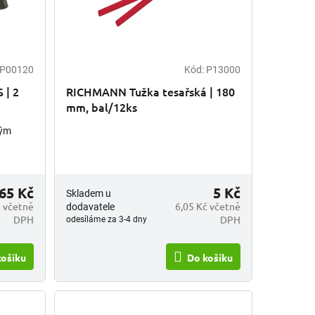
P00120
Kód:
P13000
 | 2
RICHMANN Tužka tesařská | 180
mm, bal/12ks
ným
,65 Kč
5 Kč
Skladem u
č včetně
6,05 Kč včetně
dodavatele
DPH
DPH
odesíláme za 3-4 dny
košíku
Do košíku