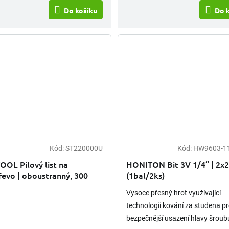
Do košíku
Do 
Kód:
ST220000U
Kód:
HW9603-1
OL Pilový list na
HONITON Bit 3V 1/4” | 2x
evo | oboustranný, 300
(1bal/2ks)
Vysoce přesný hrot využívající
technologii kování za studena p
bezpečnější usazení hlavy šroub