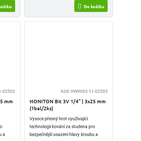
košíku
Do košíku
1-02502
Kód:
HW9603-11-02503
25 mm
HONITON Bit 3V 1/4” | 3x25 mm
(1bal/2ks)
Vysoce přesný hrot využívající
ro
technologii kování za studena pro
u a
bezpečnější usazení hlavy šroubu a