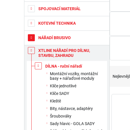
a
SPOJOVACÍ MATERIÁL
n
n
KOTEVNÍ TECHNIKA
í
p
a
NÁŘADÍ BRUSIVO
n
e
XTLINE NÁŘADÍ PRO DÍLNU,
STAVBU, ZAHRADU
l
DÍLNA - ruční nářadí
Ř
Montážní vozíky, montážní
a
Nejlevnějš
basy + nářaďové moduly
z
Klíče jednotlivé
e
n
Klíče SADY
V
í
ý
Kleště
p
p
Bity, nástavce, adaptéry
r
i
Šroubováky
o
s
Sady hlavic - GOLA SADY
d
p