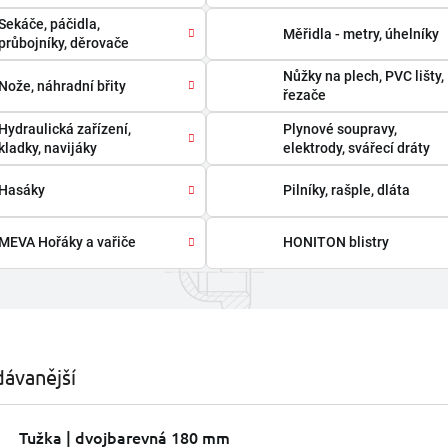
Sekáče, páčidla,
Měřidla - metry, úhelníky
průbojníky, děrovače
Nůžky na plech, PVC lišty,
Nože, náhradní břity
řezače
Hydraulická zařízení,
Plynové soupravy,
kladky, navijáky
elektrody, svářecí dráty
Hasáky
Pilníky, rašple, dláta
MEVA Hořáky a vařiče
HONITON blistry
ávanější
Tužka | dvojbarevná 180 mm