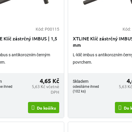
Kód:
P00115
Kód:
 Klíč zástrčný IMBUS | 1,5
XTLINE Klíč zástrčný IMBUS
mm
imbus s antikorozním černým
L-klíč imbus s antikorozním čer
em.
povrchem.
4,65 Kč
4
m
Skladem
5,63 Kč včetně
5,63 K
me ihned
odesíláme ihned
DPH
(102 ks)
Do košíku
Do 