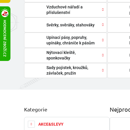
Vzduchové nářadí a
příslušenství
Svěrky, svěráky, stahováky
Upínací pásy, popruhy,
upínáky, chrániče k pásům
Nýtovací kleště,
sponkovačky
Sady pojistek, kroužků,
závlaček, pružin
P
Nejprod
Kategorie
Přeskočit
o
kategorie
s
t
AKCE&SLEVY
r