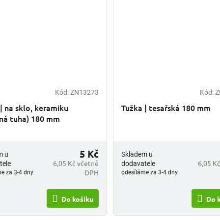
Kód:
ZN13273
Kód:
Z
| na sklo, keramiku
Tužka | tesařská 180 mm
ená tuha) 180 mm
5 Kč
m u
Skladem u
6,05 Kč včetně
6,05 K
tele
dodavatele
DPH
e za 3-4 dny
odesíláme za 3-4 dny
Do košíku
Do 