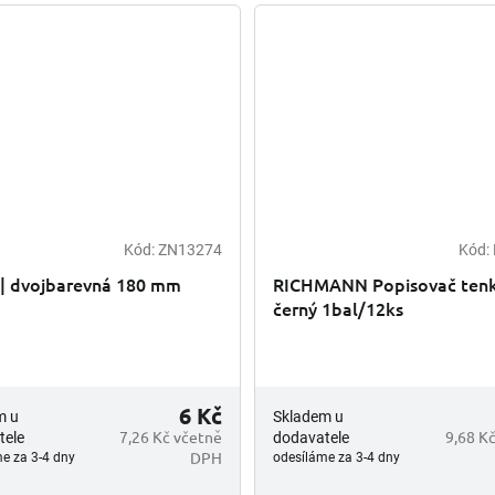
Kód:
ZN13274
Kód:
 | dvojbarevná 180 mm
RICHMANN Popisovač ten
černý 1bal/12ks
6 Kč
m u
Skladem u
7,26 Kč včetně
9,68 K
tele
dodavatele
DPH
e za 3-4 dny
odesíláme za 3-4 dny