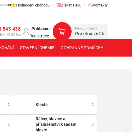
ochrany osobních údajů GDPR
Hodnocení obchodu
Získat slevu
Kontakty
Nákupní košík
5 543 438
Přihlášení
Prázdný košík
30 – 15:00 hod
Registrace
KOVÁNÍ
STAVEBNÍ CHEMIE
OCHRANNÉ POMŮCKY
KOLEČKA T
Kleště
Ráčny, hlavice a
příslušenství k sadám
hlavic