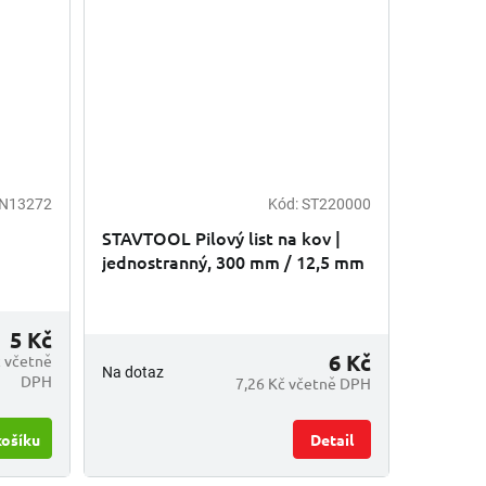
N13272
Kód:
ST220000
STAVTOOL Pilový list na kov |
jednostranný, 300 mm / 12,5 mm
5 Kč
6 Kč
č včetně
Na dotaz
DPH
7,26 Kč včetně DPH
košíku
Detail