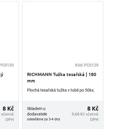
PC0130
Kód:
PC0129
ký
RICHMANN Tužka tesařská | 180
mm
Plochá tesařská tužka v tubě po 50ks.
8 Kč
8 Kč
Skladem u
č včetně
9,68 Kč včetně
dodavatele
DPH
DPH
odesíláme za 3-4 dny