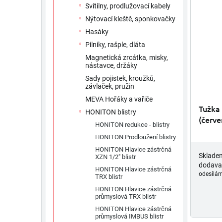
Svítilny, prodlužovací kabely
Nýtovací kleště, sponkovačky
Hasáky
Pilníky, rašple, dláta
Magnetická zrcátka, misky,
nástavce, držáky
Sady pojistek, kroužků,
závlaček, pružin
MEVA Hořáky a vařiče
Tužka 
HONITON blistry
(červ
HONITON redukce - blistry
HONITON Prodloužení blistry
HONITON Hlavice zástrčná
Sklade
XZN 1/2" blistr
dodava
HONITON Hlavice zástrčná
odesílám
TRX blistr
HONITON Hlavice zástrčná
průmyslová TRX blistr
HONITON Hlavice zástrčná
průmyslová IMBUS blistr