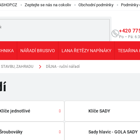
ILASHOP.CZ
Zeptejte se nás na cokoliv
Obchodní podmínky
Podmínky 
+420 77
Po – Pá: 6:
CHNIKA
NÁŘADÍ BRUSIVO
LANA ŘETĚZY NAPÍNÁKY
TESAŘINA 
, STAVBU, ZAHRADU
DÍLNA - ruční nářadí
dí
Klíče jednotlivé
Klíče SADY
Šroubováky
Sady hlavic - GOLA SADY