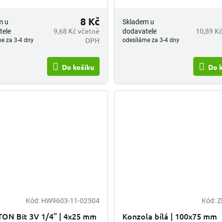
snížení prokluzu. Kvalitní materi
zpracování umožňují spolehlivý
8 Kč
m u
Skladem u
provoz,...
9,68 Kč včetně
10,89 K
tele
dodavatele
DPH
e za 3-4 dny
odesíláme za 3-4 dny
Do košíku
Do 
Kód:
HW9603-11-02504
Kód:
Z
ON Bit 3V 1/4” | 4x25 mm
Konzola bílá | 100x75 mm