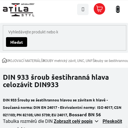
Přejít
Nákupní
na
košík
obsah
Hledat
SPOJOVACÍ MATERIÁL
ŠROUBY metrický závit, UNC, UNF
Šrouby se šestihranno
Domů
DIN 933 šroub šestihranná hlava
celozávit DIN933
DIN 933 Šrouby se šestihrannou hlavou se závitem k hlavě -
Současná norma:
DIN EN 24017 -
Ekvivalentní normy:
ISO 4017; CSN
Bossard
BN
56
021103; PN 82105; UNI 5739; EU 24017,
Tabulka rozměrů dle DIN
Zobrazit celý popis
Přeskočit