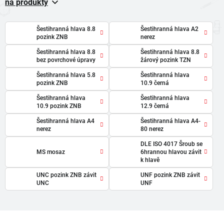
na produkty
Šestihranná hlava 8.8
Šestihranná hlava A2
pozink ZNB
nerez
Šestihranná hlava 8.8
Šestihranná hlava 8.8
bez povrchové úpravy
žárový pozink TZN
Šestihranná hlava 5.8
Šestihranná hlava
pozink ZNB
10.9 černá
Šestihranná hlava
Šestihranná hlava
10.9 pozink ZNB
12.9 černá
Šestihranná hlava A4
Šestihranná hlava A4-
nerez
80 nerez
DLE ISO 4017 Šroub se
MS mosaz
6hrannou hlavou závit
k hlavě
UNC pozink ZNB závit
UNF pozink ZNB závit
UNC
UNF