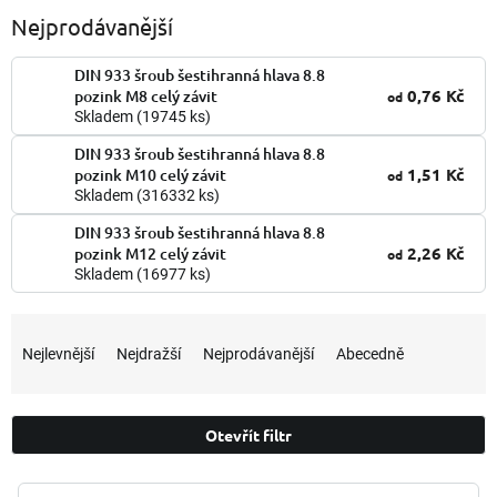
Nejprodávanější
DIN 933 šroub šestihranná hlava 8.8
0,76 Kč
pozink M8 celý závit
od
Skladem
(19745 ks)
DIN 933 šroub šestihranná hlava 8.8
1,51 Kč
pozink M10 celý závit
od
Skladem
(316332 ks)
DIN 933 šroub šestihranná hlava 8.8
2,26 Kč
pozink M12 celý závit
od
Skladem
(16977 ks)
Ř
a
Nejlevnější
Nejdražší
Nejprodávanější
Abecedně
z
e
n
Otevřít filtr
í
p
V
r