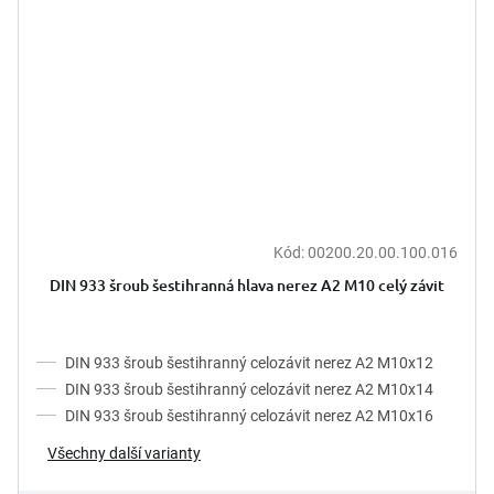
Kód:
00200.20.00.100.016
Průměrné
hodnocení
DIN 933 šroub šestihranná hlava nerez A2 M10 celý závit
produktu
je
5,0
z
DIN 933 šroub šestihranný celozávit nerez A2 M10x12
5
DIN 933 šroub šestihranný celozávit nerez A2 M10x14
hvězdiček.
DIN 933 šroub šestihranný celozávit nerez A2 M10x16
Všechny další varianty