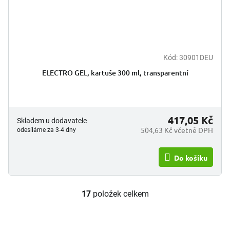
Kód:
30901DEU
ELECTRO GEL, kartuše 300 ml, transparentní
417,05 Kč
Skladem u dodavatele
504,63 Kč včetně DPH
odesíláme za 3-4 dny
Do košíku
17
položek celkem
O
v
l
á