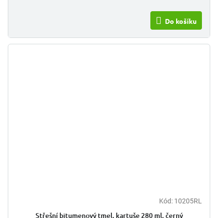
Do košíku
Kód:
10205RL
Střešní bitumenový tmel, kartuše 280 ml, černý