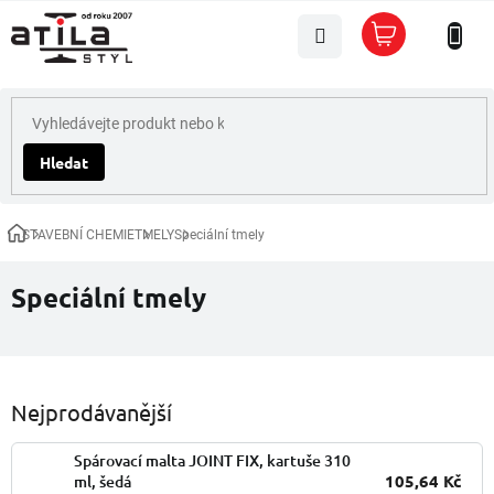
Přejít
Nákupní
na
košík
obsah
Hledat
STAVEBNÍ CHEMIE
TMELY
Speciální tmely
Domů
Speciální tmely
Nejprodávanější
Spárovací malta JOINT FIX, kartuše 310
105,64 Kč
ml, šedá