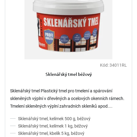
p
t
r
ů
o
d
u
k
t
ů
Kód:
34011RL
Sklenářský tmel béžový
Sklenářský tmel Plastický tmel pro tmelení a spárování
skleněných výplní v dřevěných a ocelových okenních rámech.
Tmelení skleněných výplní zahradních skleníků apod....
Sklenářský tmel, kelímek 500 g, béžový
Sklenářský tmel, kelímek 1 kg, béžový
Sklenářský tmel, kbelík 5 kg, béžový