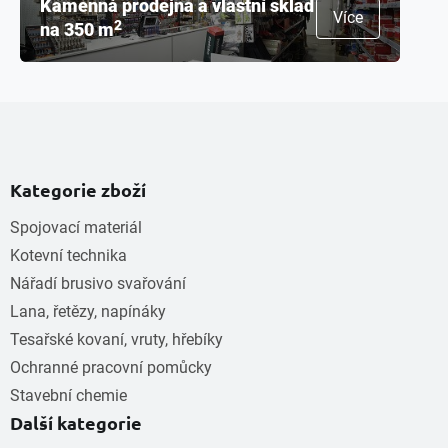
Kamenná prodejna a vlastní sklad
Více
2
na 350 m
Kategorie zboží
Spojovací materiál
Kotevní technika
Nářadí brusivo svařování
Lana, řetězy, napínáky
Tesařské kovaní, vruty, hřebíky
Ochranné pracovní pomůcky
Stavební chemie
Další kategorie