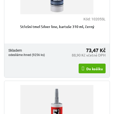
Kód:
10205SL
Průměrné
hodnocení
Střešní tmel Silver line, kartuše 310 ml, černý
produktu
je
5,0
z
5
73,47 Kč
Skladem
hvězdiček.
88,90 Kč včetně DPH
odesíláme ihned (9256 ks)
Do košíku