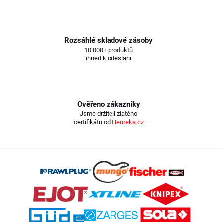
Rozsáhlé skladové zásoby
10 000+ produktů
ihned k odeslání
Ověřeno zákazníky
Jsme držiteli zlatého
certifikátu od
Heureka.cz
Z
á
p
a
t
í