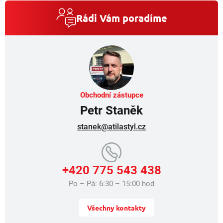
d
a
Rádi Vám poradíme
c
í
p
r
v
k
y
v
Obchodní zástupce
ý
Petr Staněk
p
i
stanek@atilastyl.cz
s
u
+420 775 543 438
Po – Pá: 6:30 – 15:00 hod
Všechny kontakty