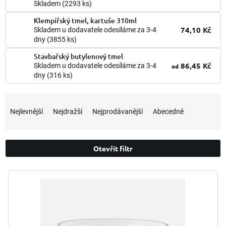
Skladem
(2293 ks)
Klempířský tmel, kartuše 310ml
74,10 Kč
Skladem u dodavatele odesíláme za 3-4
dny
(3855 ks)
Stavbařský butylenový tmel
86,45 Kč
Skladem u dodavatele odesíláme za 3-4
od
dny
(316 ks)
Ř
a
Nejlevnější
Nejdražší
Nejprodávanější
Abecedně
z
e
n
Otevřít filtr
í
p
V
r
ý
o
p
d
i
u
s
k