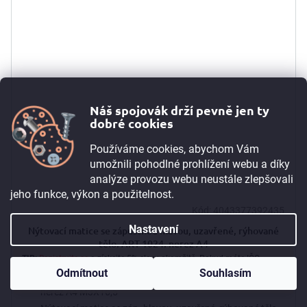
Náš spojovák drží pevně jen ty
dobré cookies
Používáme cookies, abychom Vám
umožnili pohodlné prohlížení webu a díky
analýze provozu webu neustále zlepšovali
jeho funkce, výkon a použitelnost.
Kód:
4043377392435
Nastavení
Nýtovací matice se zápustnou hlavou, uzavřené, rýhované
tělo, ART 1024, nerez A4
TIP:
Registrujte se
a získejte 5% slevu okamžitě. Pokud máte IČO,
můžete po registraci získat 10% slevu. Máme i B2B program.
Více
Odmítnout
Souhlasím
Nýtovací matice se záp. hlavou, uzavřené, rýhované tělo
informací ➙
nerez A4 M3X16,5