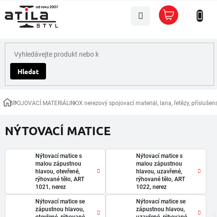
Přejít
Nákupní
na
košík
obsah
Hledat
SPOJOVACÍ MATERIÁL
INOX nerezový spojovací materiál, lana, řetězy, příslušens
Domů
NÝTOVACÍ MATICE
Nýtovací matice s
Nýtovací matice s
malou zápustnou
malou zápustnou
hlavou, otevřené,
hlavou, uzavřené,
rýhované tělo, ART
rýhované tělo, ART
1021, nerez
1022, nerez
Nýtovací matice se
Nýtovací matice se
zápustnou hlavou,
zápustnou hlavou,
otevřené, rýhované
uzavřené, rýhované