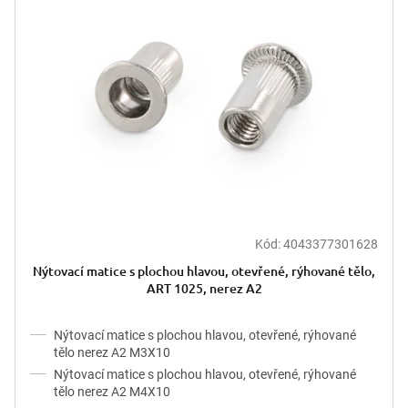
i
u
s
k
p
t
r
ů
o
d
u
k
t
ů
Kód:
4043377301628
Nýtovací matice s plochou hlavou, otevřené, rýhované tělo,
ART 1025, nerez A2
Nýtovací matice s plochou hlavou, otevřené, rýhované
tělo nerez A2 M3X10
Nýtovací matice s plochou hlavou, otevřené, rýhované
tělo nerez A2 M4X10