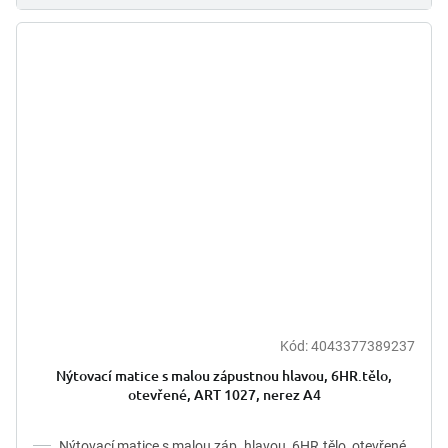
Kód:
4043377389237
Nýtovací matice s malou zápustnou hlavou, 6HR.tělo,
otevřené, ART 1027, nerez A4
Nýtovací matice s malou záp. hlavou, 6HR.tělo, otevřené