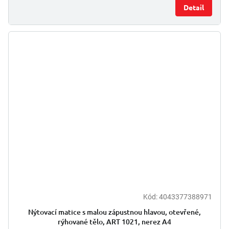
Detail
Kód:
4043377388971
Nýtovací matice s malou zápustnou hlavou, otevřené,
rýhované tělo, ART 1021, nerez A4