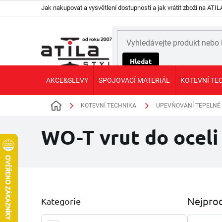
Přejít
Jak nakupovat a vysvětlení dostupností a jak vrátit zboží na AT
na
obsah
Hledat
AKCE&SLEVY
SPOJOVACÍ MATERIÁL
KOTEVNÍ TE
KOTEVNÍ TECHNIKA
UPEVŇOVÁNÍ TEPELNÉ
Domů
WO-T vrut do oceli
P
Nejprod
Kategorie
Přeskočit
o
kategorie
s