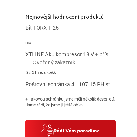
Nejnovější hodnocení produktů
Bit TORX T 25
|
Hodnocení produktu je 5 z 5 hvězdiček.
nic
XTLINE Aku kompresor 18 V + příslušenství
Ověřený zákazník
|
Hodnocení produktu je 5 z 5 hvězdiček.
5 z 5 hvězdičekk
Poštovní schránka 41.107.15 PH stojatá HNĚDÁ
|
Hodnocení produktu je 5 z 5 hvězdiček.
+ Takovou schránku jsme měli několik desetiletí.
Jsme rádi, že jsme ji ještě objevili.
Rádi Vám poradíme