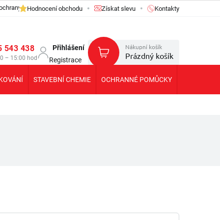
ochrany osobních údajů GDPR
Hodnocení obchodu
Získat slevu
Kontakty
Nákupní košík
5 543 438
Přihlášení
Prázdný košík
30 – 15:00 hod
Registrace
KOVÁNÍ
STAVEBNÍ CHEMIE
OCHRANNÉ POMŮCKY
KOLEČKA T