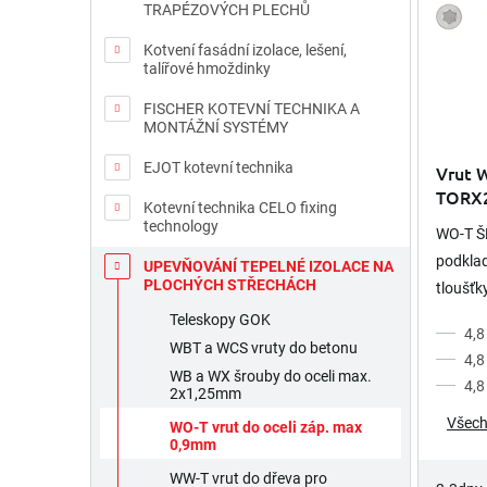
TRAPÉZOVÝCH PLECHŮ
d
p
u
r
Kotvení fasádní izolace, lešení,
k
o
talířové hmoždinky
t
d
ů
FISCHER KOTEVNÍ TECHNIKA A
u
MONTÁŽNÍ SYSTÉMY
k
t
EJOT kotevní technika
Vrut W
ů
TORX
Kotevní technika CELO fixing
technology
WO-T Š
podklad
UPEVŇOVÁNÍ TEPELNÉ IZOLACE NA
PLOCHÝCH STŘECHÁCH
tloušťk
Povrcho
Teleskopy GOK
4,8
antikor
WBT a WCS vruty do betonu
4,8
WB a WX šrouby do oceli max.
4,8
2x1,25mm
Všech
WO-T vrut do oceli záp. max
0,9mm
WW-T vrut do dřeva pro