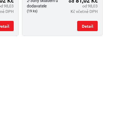
02 Kč
81,02 Kč
od
2-3dny skladem u
od 98,03
od 98,03
dodavatele
tně DPH
Kč včetně DPH
(19 ks)
etail
Detail