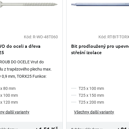
Kód:
R-WO-48T060
Kód:
RT-BIT-TOR
O do oceli a dřeva
Bit prodloužený pro upevn
25
střešní izolace
ROUB DO OCELE Vrut do
u z trapézového plechu max.
y 0,9 mm, TORX25 Funkce:
vě tvrzený závit Chráněný
 x 80 mm
T25 x 100 mm
ozním povlakem nejvyšší...
 x 100 mm
T25 x 150 mm
 x 120 mm
T25 x 200 mm
ny další varianty
Všechny další varianty