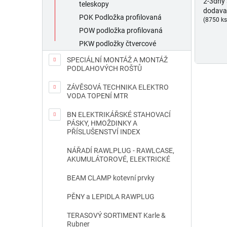
2-3dny
teleskopy
dodava
POK Podložka profilovaná
(8750 ks
POW podložka profilovaná
PKW podložky čtvercové
SPECIÁLNÍ MONTÁŽ A MONTÁŽ
PODLAHOVÝCH ROŠTŮ
ZÁVĚSOVÁ TECHNIKA ELEKTRO
VODA TOPENÍ MTR
BN ELEKTRIKÁŘSKÉ STAHOVACÍ
PÁSKY, HMOŽDINKY A
PŘÍSLUŠENSTVÍ INDEX
NÁŘADÍ RAWLPLUG - RAWLCASE,
AKUMULÁTOROVÉ, ELEKTRICKÉ
BEAM CLAMP kotevní prvky
PĚNY a LEPIDLA RAWPLUG
TERASOVÝ SORTIMENT Karle &
Rubner