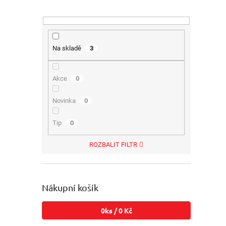
Na skladě
3
Akce
0
Novinka
0
Tip
0
ROZBALIT FILTR
Nákupní košík
0
ks /
0 Kč