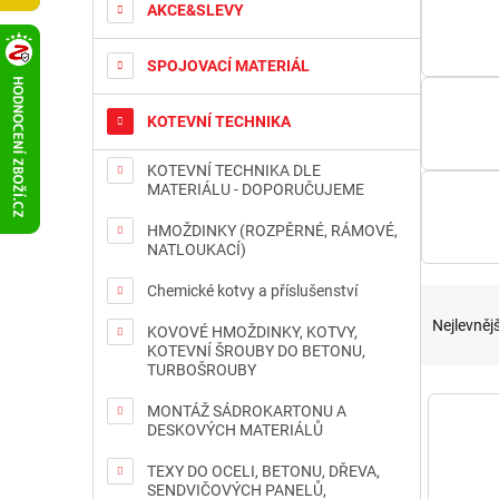
t
AKCE&SLEVY
r
a
SPOJOVACÍ MATERIÁL
n
n
KOTEVNÍ TECHNIKA
í
p
KOTEVNÍ TECHNIKA DLE
a
MATERIÁLU - DOPORUČUJEME
n
e
HMOŽDINKY (ROZPĚRNÉ, RÁMOVÉ,
l
NATLOUKACÍ)
Chemické kotvy a příslušenství
Ř
a
Nejlevnějš
KOVOVÉ HMOŽDINKY, KOTVY,
z
KOTEVNÍ ŠROUBY DO BETONU,
e
TURBOŠROUBY
n
V
MONTÁŽ SÁDROKARTONU A
í
ý
DESKOVÝCH MATERIÁLŮ
p
p
r
i
TEXY DO OCELI, BETONU, DŘEVA,
o
SENDVIČOVÝCH PANELŮ,
s