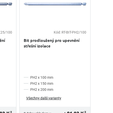
X25/100
Kód:
RT-BIT-PH2/100
ění
Bit prodloužený pro upevnění
střešní izolace
PH2 x 100 mm
PH2 x 150 mm
PH2 x 200 mm
Všechny další varianty