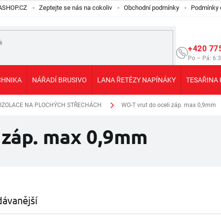
ILASHOP.CZ
Zeptejte se nás na cokoliv
Obchodní podmínky
Podmínky 
+420 77
Po – Pá: 6:
CHNIKA
NÁŘADÍ BRUSIVO
LANA ŘETĚZY NAPÍNÁKY
TESAŘINA 
 IZOLACE NA PLOCHÝCH STŘECHÁCH
WO-T vrut do oceli záp. max 0,9mm
 záp. max 0,9mm
ávanější