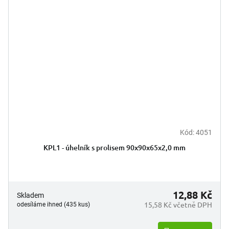
Kód:
4051
Průměrné
hodnocení
KPL1 - úhelník s prolisem 90x90x65x2,0 mm
produktu
je
5,0
z
5
12,88 Kč
Skladem
hvězdiček.
15,58 Kč včetně DPH
odesíláme ihned (435 kus)