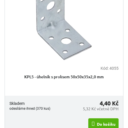
s
k
p
t
r
ů
o
d
u
k
t
ů
Kód:
4055
Průměrné
hodnocení
KPL5 - úhelník s prolisem 50x50x35x2,0 mm
produktu
je
5,0
z
5
4,40 Kč
Skladem
hvězdiček.
5,32 Kč včetně DPH
odesíláme ihned (370 kus)
Do košíku