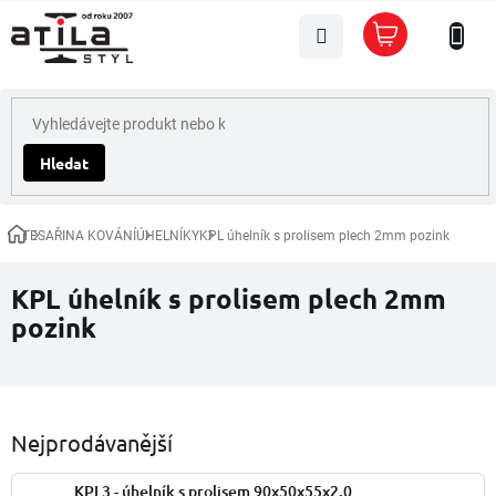
Přejít
Nákupní
na
košík
obsah
Hledat
TESAŘINA KOVÁNÍ
ÚHELNÍKY
KPL úhelník s prolisem plech 2mm pozink
Domů
KPL úhelník s prolisem plech 2mm
pozink
Nejprodávanější
KPL3 - úhelník s prolisem 90x50x55x2,0