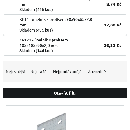
8,74 Kč
mm
Skladem
(466 kus)
KPL1 - úhelník s prolisem 90x90x65x2,0
12,88 Kč
mm
Skladem
(435 kus)
KPL21 - úhelník s prolisem
26,32 Kč
105x105x90x2,0 mm
Skladem
(144 kus)
Ř
a
Nejlevnější
Nejdražší
Nejprodávanější
Abecedně
z
e
n
Otevřít filtr
í
p
V
r
ý
o
p
d
i
u