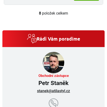
8
položek celkem
O
v
l
á
d
a
Rádi Vám poradíme
c
í
p
r
v
k
y
v
Obchodní zástupce
ý
Petr Staněk
p
i
stanek@atilastyl.cz
s
u