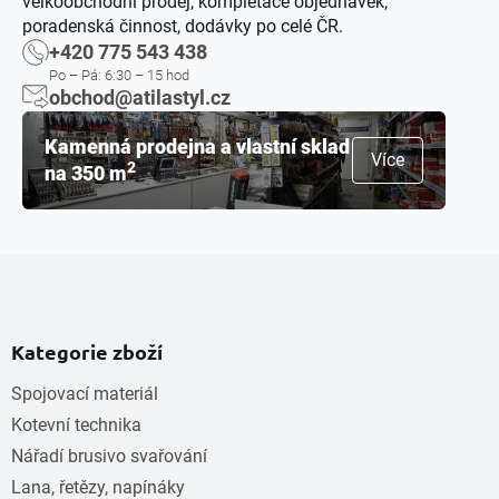
velkoobchodní prodej, kompletace objednávek,
poradenská činnost, dodávky po celé ČR.
+420 775 543 438
Po – Pá: 6:30 – 15 hod
obchod@atilastyl.cz
Kamenná prodejna a vlastní sklad
Více
2
na 350 m
Kategorie zboží
Spojovací materiál
Kotevní technika
Nářadí brusivo svařování
Lana, řetězy, napínáky