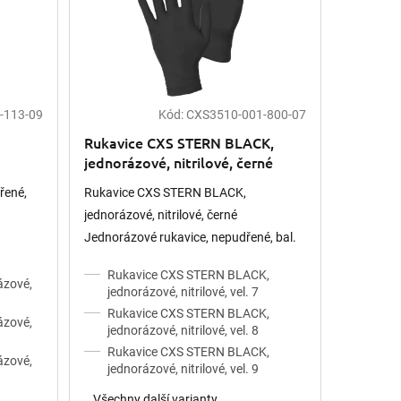
-113-09
Kód:
CXS3510-001-800-07
Rukavice CXS STERN BLACK,
jednorázové, nitrilové, černé
balení 100ks !!
řené,
Rukavice CXS STERN BLACK,
jednorázové, nitrilové, černé
Jednorázové rukavice, nepudřené, bal.
100 ks. Zdrsněné konečky prstů
Rukavice CXS STERN BLACK,
poskytují dobré pohodlí a citlivost pro
ázové,
jednorázové, nitrilové, vel. 7
jemnou a...
Rukavice CXS STERN BLACK,
ázové,
jednorázové, nitrilové, vel. 8
Rukavice CXS STERN BLACK,
ázové,
jednorázové, nitrilové, vel. 9
Všechny další varianty