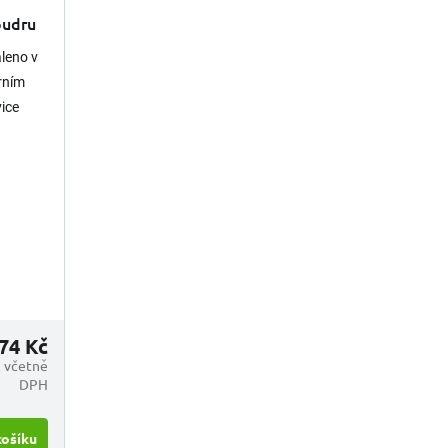
 pudru
aleno v
orním
ice
74 Kč
 včetně
DPH
košíku