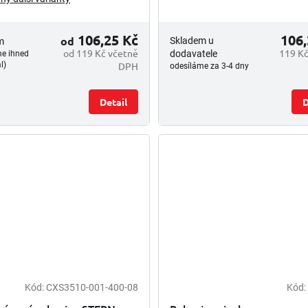
106,25 Kč
106,
od
Skladem u
m
od 119 Kč včetně
119 Kč
dodavatele
me ihned
DPH
l)
odesíláme za 3-4 dny
Detail
D
Kód:
CXS3510-001-400-08
Kód: