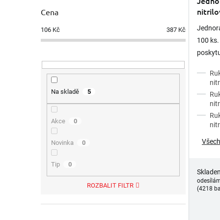
Jedno
nitril
Cena
Jednorá
106
Kč
387
Kč
100 ks.
poskytu
jemnou 
Ruk
latexu.
nit
Na skladě
5
Ruk
nit
Ruk
Akce
0
nit
Všech
Novinka
0
Tip
0
Sklade
odesílá
ROZBALIT FILTR
(4218 ba