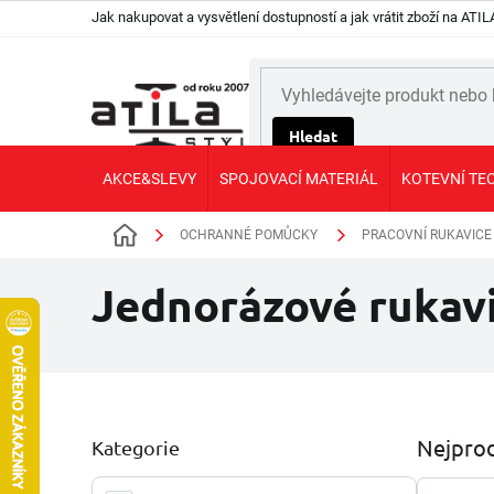
Přejít
Jak nakupovat a vysvětlení dostupností a jak vrátit zboží na AT
na
obsah
Hledat
AKCE&SLEVY
SPOJOVACÍ MATERIÁL
KOTEVNÍ TE
OCHRANNÉ POMŮCKY
PRACOVNÍ RUKAVICE
Domů
Jednorázové rukav
P
Nejprod
Kategorie
Přeskočit
o
kategorie
s