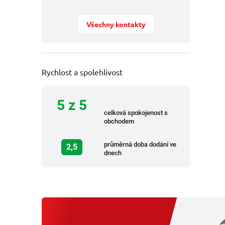
Všechny kontakty
Rychlost a spolehlivost
5 z 5
celková spokojenost s
obchodem
průměrná doba dodání ve
2,5
dnech