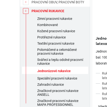
PRACOVNÍ OBUV, PRACOVNÍ BOTY
d
p
u
r
PRACOVNÍ RUKAVICE
k
o
t
Zimní pracovní rukavice
d
ů
u
Kombinované
k
Kožené pracovní rukavice
Průměr
t
hodnoc
Jedno
Protiřezné rukavice
ů
produk
latex
Textilní pracovní rukavice
je
5,0
Polomáčené a celomáčené
Jednorá
pracovní rukavice
z
bal. 10
5
Svářecí a teplu odolné pracovní
hvězdič
laborat
rukavice
Jednorázové rukavice
Ruk
lat
Speciální pracovní rukavice
Ruk
Zahradní rukavice
lat
Značkové pracovní rukavice
Ruk
ANSELL
lat
Značkové pracovní rukavice
MAPA PROFESSIONNEL
Všech