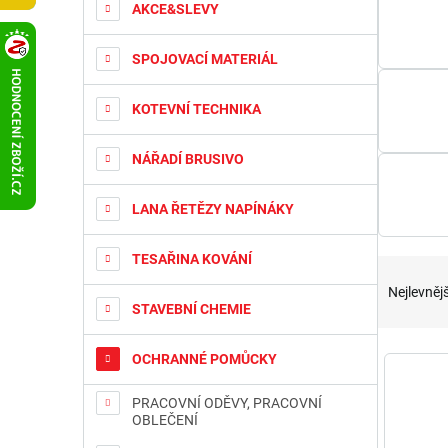
t
AKCE&SLEVY
r
a
SPOJOVACÍ MATERIÁL
n
n
KOTEVNÍ TECHNIKA
í
p
a
NÁŘADÍ BRUSIVO
n
e
LANA ŘETĚZY NAPÍNÁKY
l
TESAŘINA KOVÁNÍ
Ř
a
Nejlevnějš
z
STAVEBNÍ CHEMIE
e
n
V
OCHRANNÉ POMŮCKY
í
ý
p
p
PRACOVNÍ ODĚVY, PRACOVNÍ
r
i
OBLEČENÍ
o
s