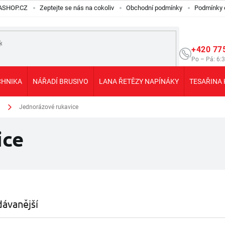
ILASHOP.CZ
Zeptejte se nás na cokoliv
Obchodní podmínky
Podmínky 
+420 77
Po – Pá: 6:
CHNIKA
NÁŘADÍ BRUSIVO
LANA ŘETĚZY NAPÍNÁKY
TESAŘINA 
Jednorázové rukavice
ice
ávanější