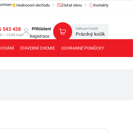
ochrany osobních údajů GDPR
Hodnocení obchodu
Získat slevu
Kontakty
Nákupní košík
5 543 438
Přihlášení
Prázdný košík
30 – 15:00 hod
Registrace
KOVÁNÍ
STAVEBNÍ CHEMIE
OCHRANNÉ POMŮCKY
KOLEČKA T