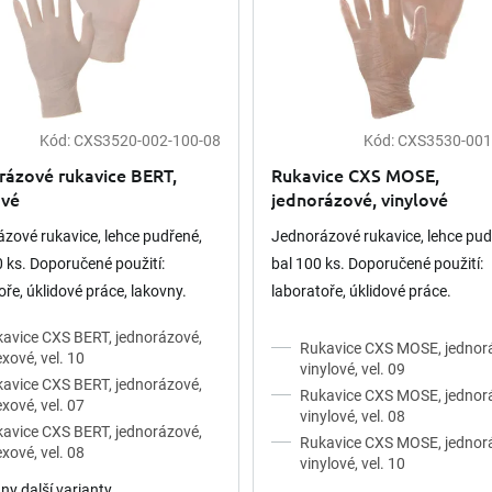
Kód:
CXS3520-002-100-08
Kód:
CXS3530-001
né
ení
rázové rukavice BERT,
Rukavice CXS MOSE,
tu
ové
jednorázové, vinylové
zové rukavice, lehce pudřené,
Jednorázové rukavice, lehce pud
0 ks. Doporučené použití:
bal 100 ks. Doporučené použití:
ek.
oře, úklidové práce, lakovny.
laboratoře, úklidové práce.
avice CXS BERT, jednorázové,
Rukavice CXS MOSE, jednor
exové, vel. 10
vinylové, vel. 09
avice CXS BERT, jednorázové,
Rukavice CXS MOSE, jednor
exové, vel. 07
vinylové, vel. 08
avice CXS BERT, jednorázové,
Rukavice CXS MOSE, jednor
exové, vel. 08
vinylové, vel. 10
ny další varianty