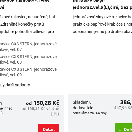
rázové rukavice STERN,
Rukavice vinyl-
ové
jednoraz.vel.9(L),čiré, bez
100ks
zové rukavice, nepudřené, bal.
jednorázové vinylové rukavice b
 Zdrsněné konečky prstů
praktické papírové krabičce s h
jí dobré pohodlí a citlivost pro
odebíráním jednu po druhé rukav
a přesnou manipulaci. Bez
jsou bez pudru a nejsou sterilní
avice CXS STERN, jednorázové,
 Vhodné pro krátkodobý...
rilové, vel. 07
avice CXS STERN, jednorázové,
rilové, vel. 08
avice CXS STERN, jednorázové,
rilové, vel. 09
ny další varianty
386,
150,28 Kč
od
Skladem u
m
467,96 Kč
od 168,31 Kč včetně
dodavatele
me ihned
DPH
odesíláme za 3-4 dny
l)
Detail
Do 