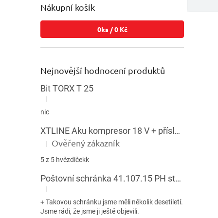
Nákupní košík
0
ks /
0 Kč
Nejnovější hodnocení produktů
Bit TORX T 25
|
Hodnocení produktu je 5 z 5 hvězdiček.
nic
XTLINE Aku kompresor 18 V + příslušenství
Ověřený zákazník
|
Hodnocení produktu je 5 z 5 hvězdiček.
5 z 5 hvězdičekk
Poštovní schránka 41.107.15 PH stojatá HNĚDÁ
|
Hodnocení produktu je 5 z 5 hvězdiček.
+ Takovou schránku jsme měli několik desetiletí.
Jsme rádi, že jsme ji ještě objevili.