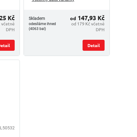
25 Kč
147,93 Kč
od
Skladem
 včetně
od 179 Kč včetně
odesíláme ihned
DPH
DPH
(4063 bal)
etail
Detail
L50532