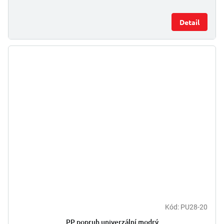
Detail
Kód:
PU28-20
PP popruh univerzální modrý