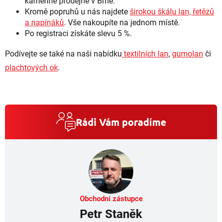
kamenné prodejně v Brně.
Kromě popruhů u nás najdete
širokou škálu lan, řetězů
a napínáků
. Vše nakoupíte na jednom místě.
Po registraci získáte slevu 5 %.
Podívejte se také na naši nabídku
textilních lan
,
gumolan
či
plachtových ok
.
Rádi Vám poradíme
Obchodní zástupce
Petr Staněk