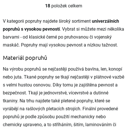
18
položek celkem
O
v
l
V kategorii popruhy najdete široký sortiment
univerzálních
á
popruhů s vysokou pevností
. Vybrat si můžete mezi několika
d
a
barvami - od klasické černé po pruhovanou či vojenský
c
maskáč. Popruhy mají vysokou pevnost a nízkou tažnost.
í
p
r
Materiál popruhů
v
k
Na výrobu popruhů se nejčastěji používá bavlna, len, konopí
y
nebo juta. Tkané popruhy se tkají nejčastěji v plátnové vazbě
v
ý
s velmi hustou osnovou. Díky tomu je zajištěna pevnost a
p
bezpečnost. Tkají je jednovrstvé, vícevrstvé a dutinné
i
s
tkaniny. Na trhu najdete také pletené popruhy, které se
u
vyrábějí na rašlových pletacích strojích. Finální provedené
popruhů je podle způsobu použití mechanicky nebo
chemicky upraveno, a to stříháním, šitím, laminováním či