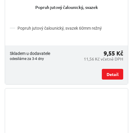
hodnocení
Popruh jutový čalounický, svazek
produktu
je
5,0
z
Popruh jutový čalounický, svazek 60mm režný
5
hvězdiček.
9,55 Kč
Skladem u dodavatele
11,56 Kč včetně DPH
odesíláme za 3-4 dny
Detail