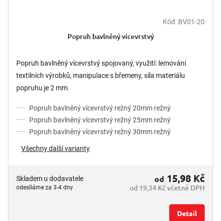
Kód:
BV01-20
Popruh bavlněný vícevrstvý
Popruh bavlněný vícevrstvý spojovaný, využití: lemování
textilních výrobků, manipulace s břemeny, síla materiálu
popruhu je 2 mm.
Popruh bavlněný vícevrstvý režný 20mm režný
Popruh bavlněný vícevrstvý režný 25mm režný
Popruh bavlněný vícevrstvý režný 30mm režný
Všechny další varianty
15,98 Kč
od
Skladem u dodavatele
od 19,34 Kč včetně DPH
odesíláme za 3-4 dny
Detail