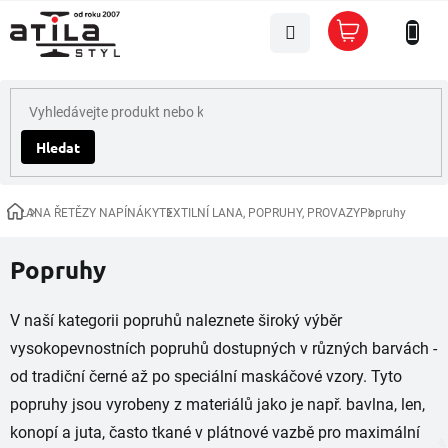
Přejít
Nákupní
na
košík
obsah
Hledat
LANA ŘETĚZY NAPÍNÁKY
TEXTILNÍ LANA, POPRUHY, PROVAZY
Popruhy
Domů
Popruhy
V naší kategorii popruhů naleznete široký výběr
vysokopevnostních popruhů dostupných v různých barvách -
od tradiční černé až po speciální maskáčové vzory. Tyto
popruhy jsou vyrobeny z materiálů jako je např. bavlna, len,
konopí a juta, často tkané v plátnové vazbě pro maximální