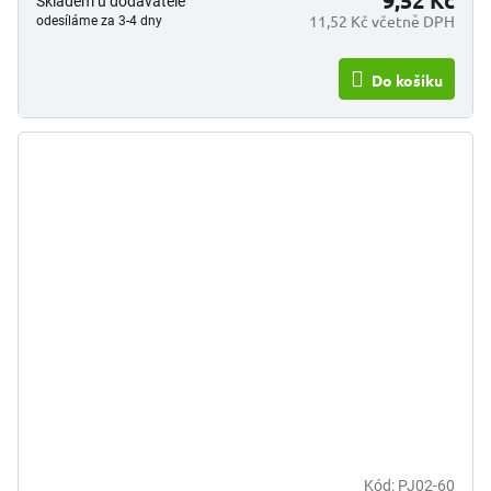
9,52 Kč
Skladem u dodavatele
11,52 Kč včetně DPH
odesíláme za 3-4 dny
Do košíku
Kód:
PJ02-60
Průměrné