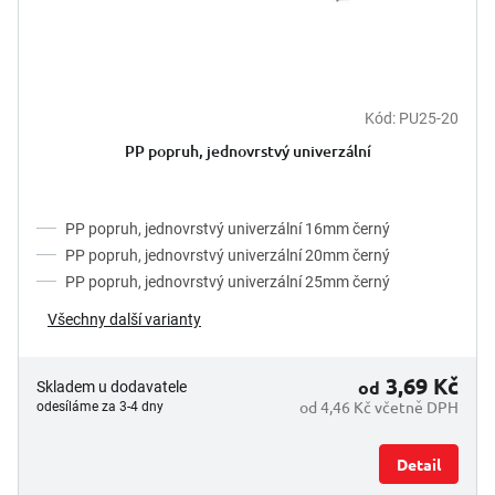
k
t
ů
Kód:
PU25-20
PP popruh, jednovrstvý univerzální
PP popruh, jednovrstvý univerzální 16mm černý
PP popruh, jednovrstvý univerzální 20mm černý
PP popruh, jednovrstvý univerzální 25mm černý
Všechny další varianty
3,69 Kč
od
Skladem u dodavatele
od 4,46 Kč včetně DPH
odesíláme za 3-4 dny
Detail