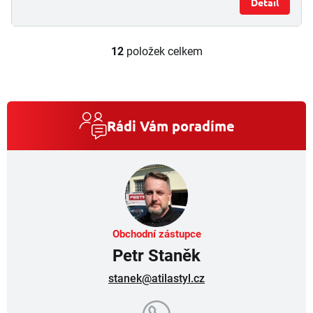
Detail
12
položek celkem
O
v
l
á
d
a
Rádi Vám poradíme
c
í
p
r
v
k
y
v
Obchodní zástupce
ý
Petr Staněk
p
i
stanek@atilastyl.cz
s
u