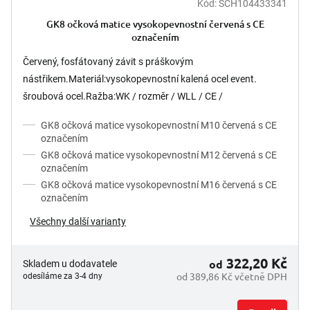
Kód:
SCH104433341
GK8 očková matice vysokopevnostní červená s CE
označením
Červený, fosfátovaný závit s práškovým
nástřikem.Materiál:vysokopevnostní kalená ocel event.
šroubová ocel.Ražba:WK / rozměr / WLL / CE /
Charge.Certifikáty:na vyžádání k...
GK8 očková matice vysokopevnostní M10 červená s CE
označením
GK8 očková matice vysokopevnostní M12 červená s CE
označením
GK8 očková matice vysokopevnostní M16 červená s CE
označením
Všechny další varianty
322,20 Kč
od
Skladem u dodavatele
od 389,86 Kč včetně DPH
odesíláme za 3-4 dny