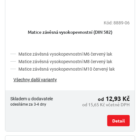
Kód:
8889-06
Průměrné
hodnocení
Matice závěsná vysokopevnostní (DIN 582)
produktu
je
5,0
z
Matice závěsná vysokopevnostní M6 červený lak
5
Matice závěsná vysokopevnostní M8 červený lak
hvězdiček.
Matice závěsná vysokopevnostní M10 červený lak
Všechny další varianty
12,93 Kč
od
Skladem u dodavatele
od 15,65 Kč včetně DPH
odesíláme za 3-4 dny
Detail