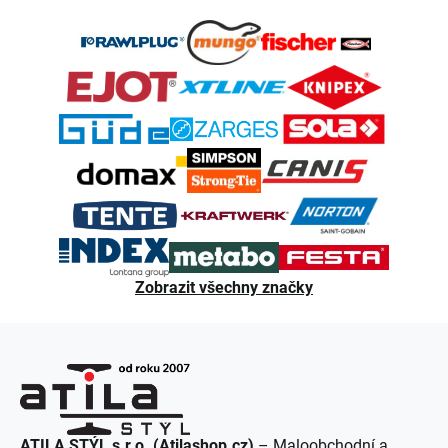
Z
á
p
a
t
í
Zobrazit všechny značky
ATILA STÝL s.r.o. (Atilashop.cz)
– Maloobchodní a