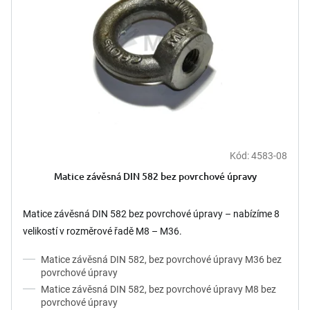
k
p
t
r
ů
o
d
u
k
t
ů
Kód:
4583-08
Matice závěsná DIN 582 bez povrchové úpravy
Matice závěsná DIN 582 bez povrchové úpravy – nabízíme 8
velikostí v rozměrové řadě M8 – M36.
Matice závěsná DIN 582, bez povrchové úpravy M36 bez
povrchové úpravy
Matice závěsná DIN 582, bez povrchové úpravy M8 bez
povrchové úpravy