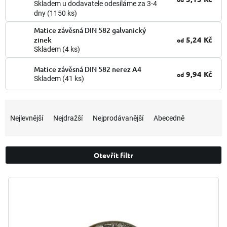
Skladem u dodavatele odesíláme za 3-4
dny
(1150 ks)
Matice závěsná DIN 582 galvanický
5,24 Kč
zinek
od
Skladem
(4 ks)
Matice závěsná DIN 582 nerez A4
9,94 Kč
od
Skladem
(41 ks)
Ř
a
Nejlevnější
Nejdražší
Nejprodávanější
Abecedně
z
e
n
Otevřít filtr
í
p
V
r
ý
o
p
d
i
u
s