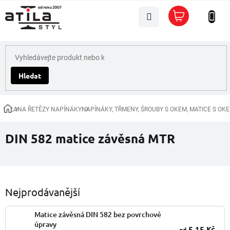
Přejít
Nákupní
na
košík
obsah
Hledat
LANA ŘETĚZY NAPÍNÁKY
NAPÍNÁKY, TŘMENY, ŠROUBY S OKEM, MATICE S OK
Domů
DIN 582 matice závěsná MTR
Nejprodávanější
Matice závěsná DIN 582 bez povrchové
úpravy
5,15 Kč
od