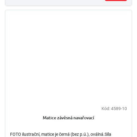
Kód:
4589-10
Matice závěsná navařovací
FOTO ilustrační, matice je černá (bez p.ú.), oválná.Síla