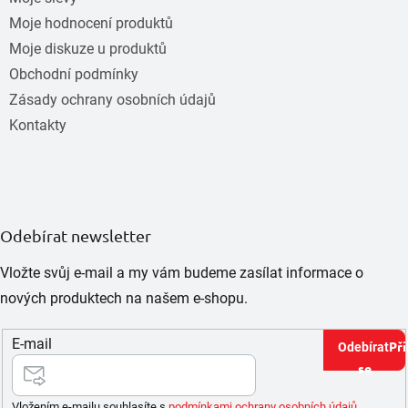
Moje hodnocení produktů
Moje diskuze u produktů
Obchodní podmínky
Zásady ochrany osobních údajů
Kontakty
Odebírat newsletter
Vložte svůj e-mail a my vám budeme zasílat informace o
nových produktech na našem e-shopu.
E-mail
Při
se
Vložením e-mailu souhlasíte s
podmínkami ochrany osobních údajů