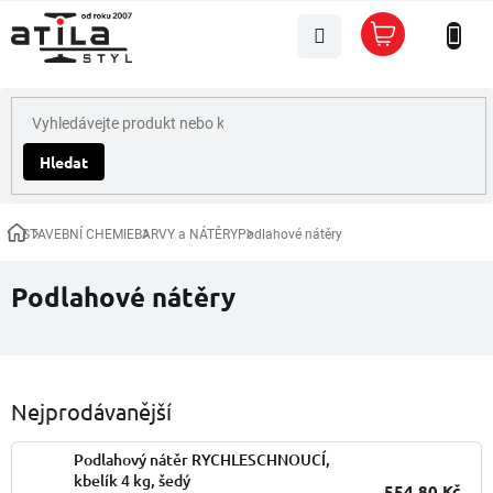
Přejít
Nákupní
na
košík
obsah
Hledat
STAVEBNÍ CHEMIE
BARVY a NÁTĚRY
Podlahové nátěry
Domů
Podlahové nátěry
Nejprodávanější
Podlahový nátěr RYCHLESCHNOUCÍ,
kbelík 4 kg, šedý
554,80 Kč