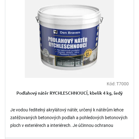
d
i
u
s
k
p
t
r
ů
o
d
u
k
t
ů
Kód:
T7000
Podlahový nátěr RYCHLESCHNOUCÍ, kbelík 4 kg, šedý
Je vodou ředitelný akrylátový nátěr, určený k nátěrům lehce
zatěžovaných betonových podlah a pohledových betonových
ploch v exteriérech a interiérech. Je účinnou ochranou
betonů...