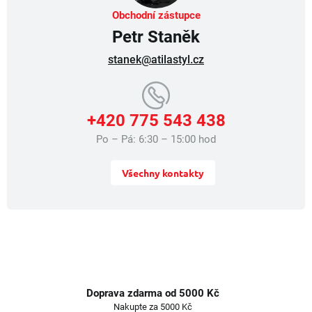
v
Obchodní zástupce
ý
Petr Staněk
p
i
stanek@atilastyl.cz
s
u
+420 775 543 438
Po – Pá: 6:30 – 15:00 hod
Všechny kontakty
Doprava zdarma od 5000 Kč
Nakupte za 5000 Kč