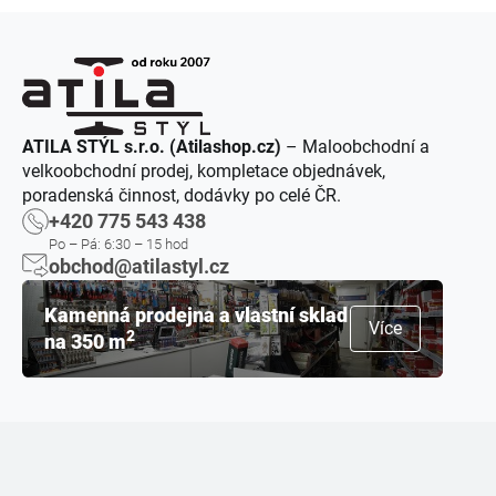
ATILA STÝL s.r.o. (Atilashop.cz)
– Maloobchodní a
velkoobchodní prodej, kompletace objednávek,
poradenská činnost, dodávky po celé ČR.
+420 775 543 438
Po – Pá: 6:30 – 15 hod
obchod@atilastyl.cz
Kamenná prodejna a vlastní sklad
Více
2
na 350 m