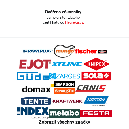
Ověřeno zákazníky
Jsme držiteli zlatého
certifikátu od
Heureka.cz
Z
á
p
a
t
í
Zobrazit všechny značky