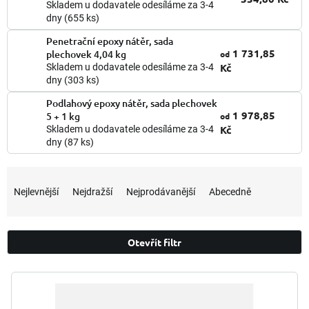
Skladem u dodavatele odesíláme za 3-4
dny
(655 ks)
Penetrační epoxy nátěr, sada
1 731,85
plechovek 4,04 kg
od
Kč
Skladem u dodavatele odesíláme za 3-4
dny
(303 ks)
Podlahový epoxy nátěr, sada plechovek
1 978,85
5 + 1 kg
od
Kč
Skladem u dodavatele odesíláme za 3-4
dny
(87 ks)
Ř
a
Nejlevnější
Nejdražší
Nejprodávanější
Abecedně
z
e
n
Otevřít filtr
í
p
V
r
ý
o
p