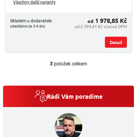
Všechny další varianty
1 978,85 Kč
od
Skladem u dodavatele
od 2 394,41 Kč včetně DPH
odesíláme za 3-4 dny
Detail
3
položek celkem
O
v
l
á
d
a
Rádi Vám poradíme
c
í
p
r
v
k
y