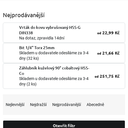
Nejprodávanější
Vrták do kovu vybrušovaný HSS-G
22,99 Kč
DIN338
od
Na dotaz, zpravidla 14dní
Bit 1/4" Torx 25mm
21,66 Kč
Skladem u dodavatele odesíláme za 3-4
od
dny
(32 ks)
Záhlubník kuželový 90° cobaltový HSS-
Co
251,75 Kč
od
Skladem u dodavatele odesíláme za 3-4
dny
(2 ks)
Ř
a
Nejlevnější
Nejdražší
Nejprodávanější
Abecedně
z
e
n
Otevřít filtr