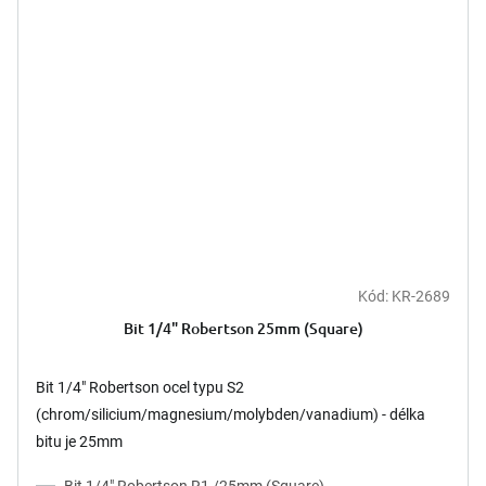
Kód:
KR-2689
Bit 1/4" Robertson 25mm (Square)
Bit 1/4" Robertson ocel typu S2
(chrom/silicium/magnesium/molybden/vanadium) - délka
bitu je 25mm
Bit 1/4" Robertson R1 /25mm (Square)