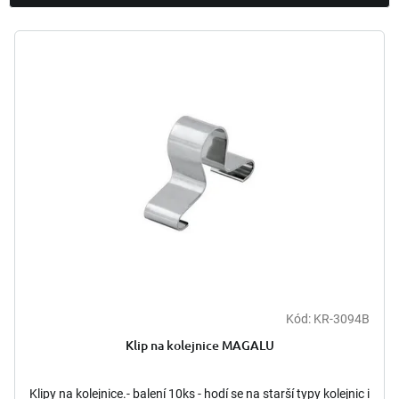
í
p
V
r
ý
o
p
d
i
u
s
k
p
t
r
ů
o
d
u
k
t
ů
Kód:
KR-3094B
Klip na kolejnice MAGALU
Klipy na kolejnice.- balení 10ks - hodí se na starší typy kolejnic i