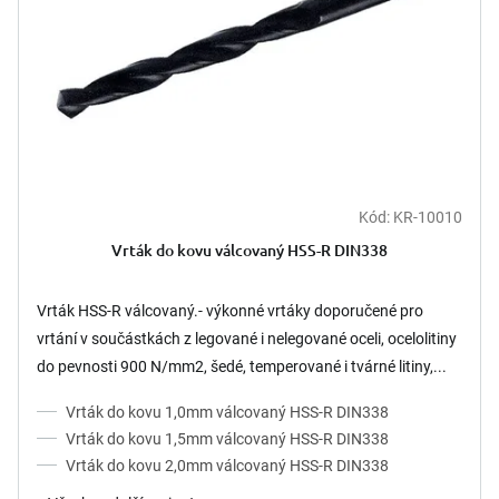
Kód:
KR-10010
Vrták do kovu válcovaný HSS-R DIN338
Vrták HSS-R válcovaný.- výkonné vrtáky doporučené pro
vrtání v součástkách z legované i nelegované oceli, ocelolitiny
do pevnosti 900 N/mm2, šedé, temperované i tvárné litiny,...
Vrták do kovu 1,0mm válcovaný HSS-R DIN338
Vrták do kovu 1,5mm válcovaný HSS-R DIN338
Vrták do kovu 2,0mm válcovaný HSS-R DIN338