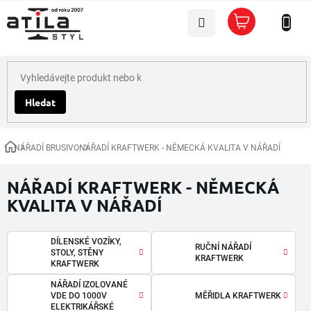
Přejít
Nákupní
na
košík
obsah
Hledat
NÁŘADÍ BRUSIVO
NÁŘADÍ KRAFTWERK - NĚMECKÁ KVALITA V NÁŘADÍ
Domů
NÁŘADÍ KRAFTWERK - NĚMECKÁ
KVALITA V NÁŘADÍ
DÍLENSKÉ VOZÍKY,
RUČNÍ NÁŘADÍ
STOLY, STĚNY
KRAFTWERK
KRAFTWERK
NÁŘADÍ IZOLOVANÉ
VDE DO 1000V
MĚŘIDLA KRAFTWERK
ELEKTRIKÁŘSKÉ