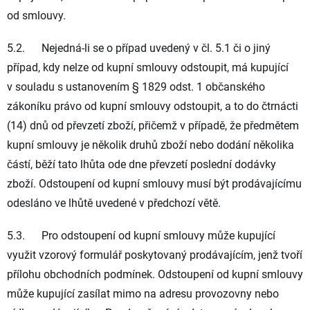
od smlouvy.
5.2. Nejedná-li se o případ uvedený v čl. 5.1 či o jiný
případ, kdy nelze od kupní smlouvy odstoupit, má kupující
v souladu s ustanovením § 1829 odst. 1 občanského
zákoníku právo od kupní smlouvy odstoupit, a to do čtrnácti
(14) dnů od převzetí zboží, přičemž v případě, že předmětem
kupní smlouvy je několik druhů zboží nebo dodání několika
částí, běží tato lhůta ode dne převzetí poslední dodávky
zboží. Odstoupení od kupní smlouvy musí být prodávajícímu
odesláno ve lhůtě uvedené v předchozí větě.
5.3. Pro odstoupení od kupní smlouvy může kupující
využit vzorový formulář poskytovaný prodávajícím, jenž tvoří
přílohu obchodních podmínek. Odstoupení od kupní smlouvy
může kupující zasílat mimo na adresu provozovny nebo