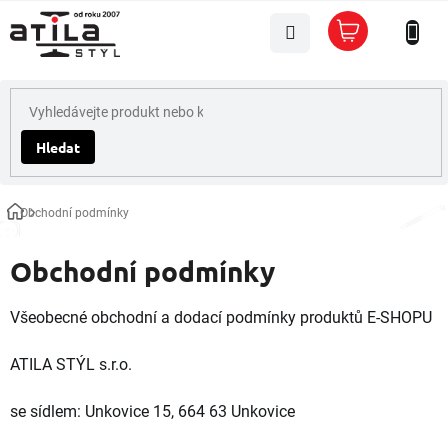
Přejít
Nákupní
na
košík
obsah
Hledat
Obchodní podmínky
Domů
Obchodní podmínky
Všeobecné obchodní a dodací podmínky produktů E-SHOPU
ATILA STÝL s.r.o.
se sídlem: Unkovice 15, 664 63 Unkovice