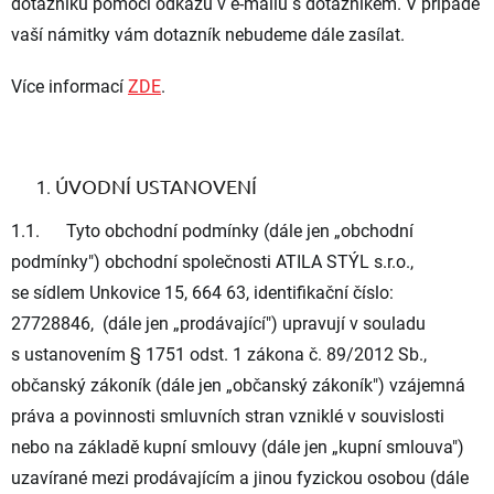
dotazníků pomocí odkazu v e-mailu s dotazníkem. V případě
vaší námitky vám dotazník nebudeme dále zasílat.
Více informací
ZDE
.
ÚVODNÍ USTANOVENÍ
1.1. Tyto obchodní podmínky (dále jen „
obchodní
podmínky
") obchodní společnosti ATILA STÝL s.r.o.,
se sídlem Unkovice 15, 664 63, identifikační číslo:
27728846, (dále jen „
prodávající
") upravují v souladu
s ustanovením § 1751 odst. 1 zákona č. 89/2012 Sb.,
občanský zákoník (dále jen „
občanský zákoník
") vzájemná
práva a povinnosti smluvních stran vzniklé v souvislosti
nebo na základě kupní smlouvy (dále jen „
kupní smlouva
")
uzavírané mezi prodávajícím a jinou fyzickou osobou (dále