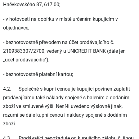
Hněvkovského 87, 617 00;
- v hotovosti na dobírku v místě určeném kupujícím v
objednávce;
- bezhotovostně převodem na účet prodávajícího č.
2109383307/2700, vedený u UNICREDIT BANK (dále jen
„
účet prodávajícího
");
- bezhotovostně platební kartou;
4.2. Společně s kupní cenou je kupující povinen zaplatit
prodávajícímu také náklady spojené s balením a dodáním
zboží ve smluvené výši. Není-li uvedeno výslovně jinak,
rozumí se dále kupní cenou i náklady spojené s dodáním
zboží.
4.3. Prodávající nepožaduje od kupujícího zálohu či jinou