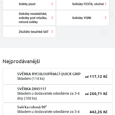
Svěrky plast
Svěráky FESTA, otočné
Svěráky modelářské,
svěráky pod vrtačku,
Svěráky YORK
rohové svěrky
Ztužidlo tesařské SAT
Nejprodávanější
SVĚRKA RYCHLOUPÍNACÍ QUICK GRIP
117,12 Kč
od
Skladem
(114 ks)
SVĚRKA DIN5117
250,71 Kč
Skladem u dodavatele odesíláme za 3-4
od
dny
(100 ks)
Svěrka rohová 90°
442,25 Kč
Skladem u dodavatele odesíláme za 3-4