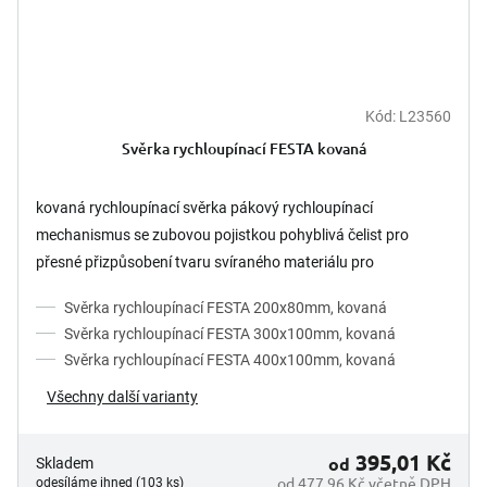
Kód:
L23560
Svěrka rychloupínací FESTA kovaná
kovaná rychloupínací svěrka pákový rychloupínací
mechanismus se zubovou pojistkou pohyblivá čelist pro
přesné přizpůsobení tvaru svíraného materiálu pro
profesionální...
Svěrka rychloupínací FESTA 200x80mm, kovaná
Svěrka rychloupínací FESTA 300x100mm, kovaná
Svěrka rychloupínací FESTA 400x100mm, kovaná
Všechny další varianty
395,01 Kč
od
Skladem
od 477,96 Kč včetně DPH
odesíláme ihned (103 ks)