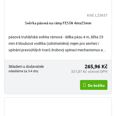
Kód:
L23637
Svěrka pásová na rámy FESTA 4mx25mm
pásová truhlářská svěrka rámová - délka pásu 4 m, šířka 25
mm 4 kloubová vodítka (odnímatelná) nejen pro sevření /
upínání pravoúhlých tvarů šrobový upínací mechanismus a...
265,96 Kč
Skladem u dodavatele
321,81 Kč včetně DPH
odesíláme za 3-4 dny
Do košíku