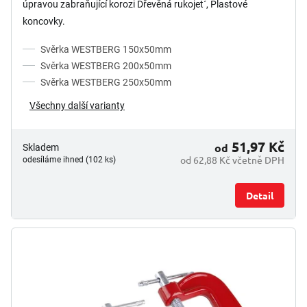
úpravou zabraňující korozi Dřevěná rukojet´, Plastové
5
koncovky.
hvězdiček.
Svěrka WESTBERG 150x50mm
Svěrka WESTBERG 200x50mm
Svěrka WESTBERG 250x50mm
Všechny další varianty
51,97 Kč
od
Skladem
od 62,88 Kč včetně DPH
odesíláme ihned (102 ks)
Detail