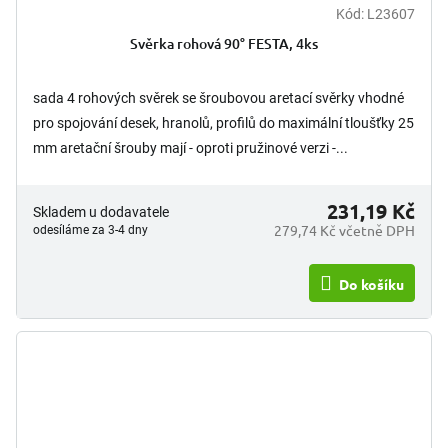
Kód:
L23607
Svěrka rohová 90° FESTA, 4ks
sada 4 rohových svěrek se šroubovou aretací svěrky vhodné
pro spojování desek, hranolů, profilů do maximální tloušťky 25
mm aretační šrouby mají - oproti pružinové verzi -...
231,19 Kč
Skladem u dodavatele
279,74 Kč včetně DPH
odesíláme za 3-4 dny
Do košíku