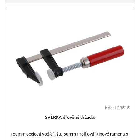
Kód:
L23515
Průměrné
hodnocení
SVĚRKA dřevěné držadlo
produktu
je
5,0
150mm ocelová vodící lišta 50mm Profilová litinové ramena s
z