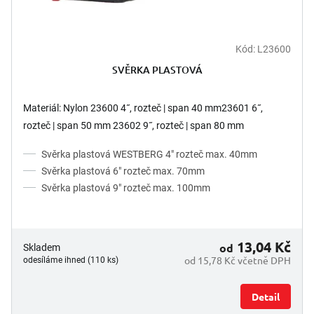
ů
Kód:
L23600
SVĚRKA PLASTOVÁ
Materiál: Nylon 23600 4˝, rozteč | span 40 mm23601 6˝,
rozteč | span 50 mm 23602 9˝, rozteč | span 80 mm
Svěrka plastová WESTBERG 4" rozteč max. 40mm
Svěrka plastová 6" rozteč max. 70mm
Svěrka plastová 9" rozteč max. 100mm
13,04 Kč
od
Skladem
od 15,78 Kč včetně DPH
odesíláme ihned (110 ks)
Detail