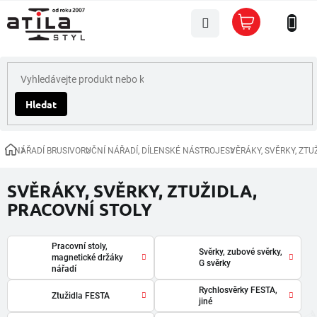
Přejít
Nákupní
na
košík
obsah
Hledat
NÁŘADÍ BRUSIVO
RUČNÍ NÁŘADÍ, DÍLENSKÉ NÁSTROJE
SVĚRÁKY, SVĚRKY, ZTU
Domů
SVĚRÁKY, SVĚRKY, ZTUŽIDLA,
PRACOVNÍ STOLY
Pracovní stoly,
Svěrky, zubové svěrky,
magnetické držáky
G svěrky
nářadí
Rychlosvěrky FESTA,
Ztužidla FESTA
jiné