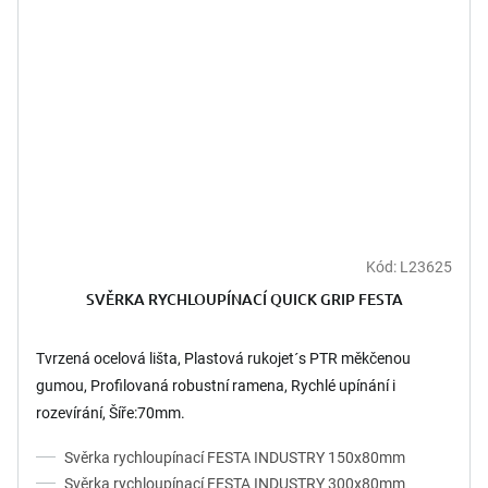
Kód:
L23625
SVĚRKA RYCHLOUPÍNACÍ QUICK GRIP FESTA
Tvrzená ocelová lišta, Plastová rukojet´s PTR měkčenou
gumou, Profilovaná robustní ramena, Rychlé upínání i
rozevírání, Šíře:70mm.
Svěrka rychloupínací FESTA INDUSTRY 150x80mm
Svěrka rychloupínací FESTA INDUSTRY 300x80mm