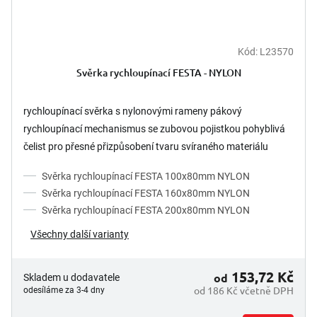
Kód:
L23570
Svěrka rychloupínací FESTA - NYLON
rychloupínací svěrka s nylonovými rameny pákový
rychloupínací mechanismus se zubovou pojistkou pohyblivá
čelist pro přesné přizpůsobení tvaru svíraného materiálu
konstrukce...
Svěrka rychloupínací FESTA 100x80mm NYLON
Svěrka rychloupínací FESTA 160x80mm NYLON
Svěrka rychloupínací FESTA 200x80mm NYLON
Všechny další varianty
153,72 Kč
od
Skladem u dodavatele
od 186 Kč včetně DPH
odesíláme za 3-4 dny