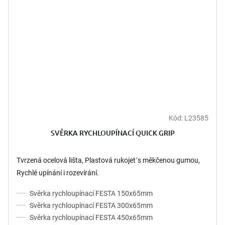
Kód:
L23585
Průměrné
hodnocení
SVĚRKA RYCHLOUPÍNACÍ QUICK GRIP
produktu
je
4,3
Tvrzená ocelová lišta, Plastová rukojet´s měkčenou gumou,
z
Rychlé upínání i rozevírání.
5
hvězdiček.
Svěrka rychloupínací FESTA 150x65mm
Svěrka rychloupínací FESTA 300x65mm
Svěrka rychloupínací FESTA 450x65mm