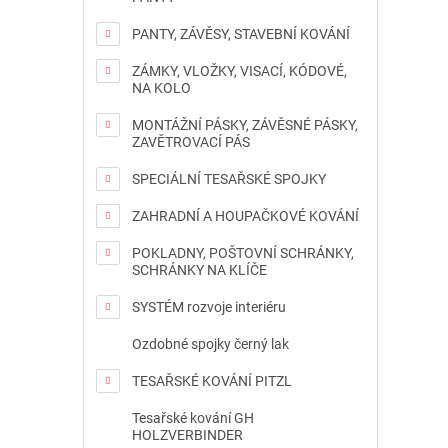
PANTY, ZÁVĚSY, STAVEBNÍ KOVÁNÍ
ZÁMKY, VLOŽKY, VISACÍ, KÓDOVÉ,
NA KOLO
MONTÁŽNÍ PÁSKY, ZÁVĚSNÉ PÁSKY,
ZAVĚTROVACÍ PÁS
SPECIÁLNÍ TESAŘSKÉ SPOJKY
ZAHRADNÍ A HOUPAČKOVÉ KOVÁNÍ
POKLADNY, POŠTOVNÍ SCHRÁNKY,
SCHRÁNKY NA KLÍČE
SYSTÉM rozvoje interiéru
Ozdobné spojky černý lak
TESAŘSKÉ KOVÁNÍ PITZL
Tesařské kování GH
HOLZVERBINDER