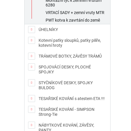
Montážní tyč k zemním vrutům
6280
VRTACÍ SADY + zemní vruty MTR
PWT kotva k zavrtání do země
ÚHELNÍKY
Kotevní patky sloupků, patky pilíře,
kotevní hroty
TRÁMOVÉ BOTKY, ZÁVĚSY TRÁMŮ
SPOJOVÁCÍ DESKY, PLOCHÉ
SPOJKY
STYČNÍKOVÉ DESKY, SPOJKY
BULDOG
TESAŘSKÉ KOVÁNÍ s atestem ETA !!!
TESAŘSKÉ KOVÁNÍ - SIMPSON
Strong-Tie
NÁBYTKOVÉ KOVÁNÍ, ZÁVĚSY,
PANTY