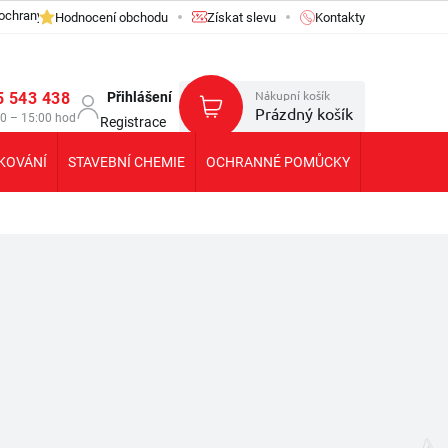
ochrany osobních údajů GDPR
Hodnocení obchodu
Získat slevu
Kontakty
Nákupní košík
5 543 438
Přihlášení
Prázdný košík
30 – 15:00 hod
Registrace
KOVÁNÍ
STAVEBNÍ CHEMIE
OCHRANNÉ POMŮCKY
KOLEČKA T