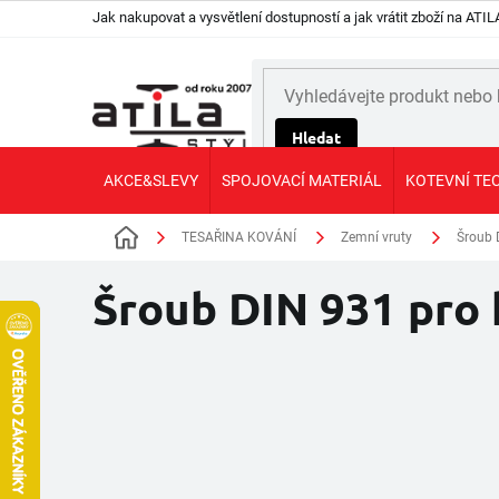
Přejít
Jak nakupovat a vysvětlení dostupností a jak vrátit zboží na AT
na
obsah
Hledat
AKCE&SLEVY
SPOJOVACÍ MATERIÁL
KOTEVNÍ TE
TESAŘINA KOVÁNÍ
Zemní vruty
Šroub 
Domů
Šroub DIN 931 pro 