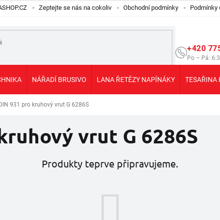
ILASHOP.CZ
Zeptejte se nás na cokoliv
Obchodní podmínky
Podmínky 
+420 77
Po – Pá: 6:
CHNIKA
NÁŘADÍ BRUSIVO
LANA ŘETĚZY NAPÍNÁKY
TESAŘINA 
DIN 931 pro kruhový vrut G 6286S
kruhový vrut G 6286S
Produkty teprve připravujeme.