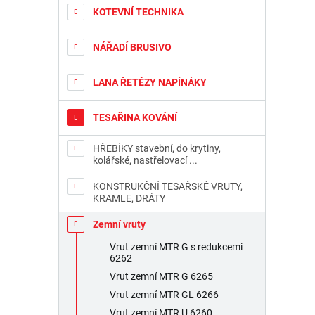
n
KOTEVNÍ TECHNIKA
í
p
a
NÁŘADÍ BRUSIVO
n
e
LANA ŘETĚZY NAPÍNÁKY
l
TESAŘINA KOVÁNÍ
HŘEBÍKY stavební, do krytiny,
kolářské, nastřelovací ...
KONSTRUKČNÍ TESAŘSKÉ VRUTY,
KRAMLE, DRÁTY
Zemní vruty
Vrut zemní MTR G s redukcemi
6262
Vrut zemní MTR G 6265
Vrut zemní MTR GL 6266
Vrut zemní MTR U 6260