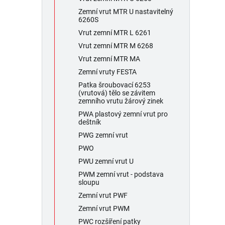
Zemní vrut MTR U nastavitelný
6260S
Vrut zemní MTR L 6261
Vrut zemní MTR M 6268
Vrut zemní MTR MA
Zemní vruty FESTA
Patka šroubovací 6253
(vrutová) tělo se závitem
zemního vrutu žárový zinek
PWA plastový zemní vrut pro
deštník
PWG zemní vrut
PWO
PWU zemní vrut U
PWM zemní vrut - podstava
sloupu
Zemní vrut PWF
Zemní vrut PWM
PWC rozšíření patky