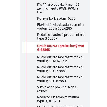
PWPP převodovka k montáži
zemních vrutů PWG, PWM a
PWF
Kotevní kolík s okem 6290
Elektrická vrtací sada k zemním
vrutům 20E a 30E 6285
Redukce plastová pro zemní vrut
typu G 6286P
Šroub DIN 931 pro kruhový vrut
G 6286S
Ruční kříž pro montáž zemních
vrutů typu M 6285M
Ruční kříž pro montáž zemních
vrutů typu G 6285G
Ruční kříž pro montáž zemních
vrutů typu U 6285U
Víko ploché pro vrut série G
6285V
Redukce T k zemním vrutům
typu G,GL 6281