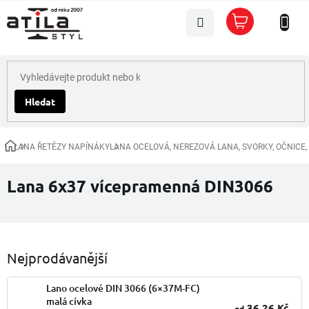
Přejít
Nákupní
na
košík
obsah
Hledat
LANA ŘETĚZY NAPÍNÁKY
LANA OCELOVÁ, NEREZOVÁ LANA, SVORKY, OČNICE,
Domů
Lana 6x37 vícepramenná DIN3066
Nejprodávanější
Lano ocelové DIN 3066 (6×37M-FC)
malá cívka
36,26 Kč
od