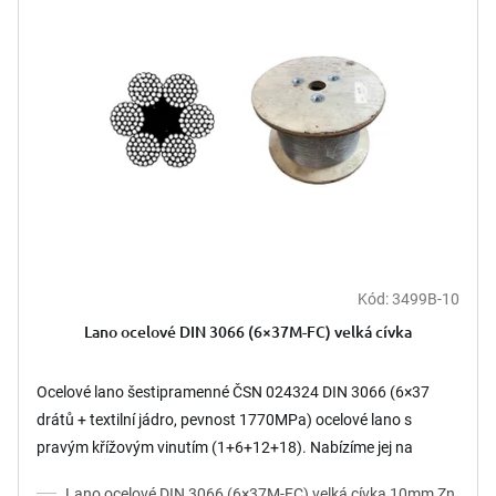
d
i
u
s
k
p
t
r
ů
o
d
u
k
t
ů
Kód:
3499B-10
Lano ocelové DIN 3066 (6×37M-FC) velká cívka
Ocelové lano šestipramenné ČSN 024324 DIN 3066 (6×37
drátů + textilní jádro, pevnost 1770MPa) ocelové lano s
pravým křížovým vinutím (1+6+12+18). Nabízíme jej na
malých a...
Lano ocelové DIN 3066 (6×37M-FC) velká cívka 10mm Zn