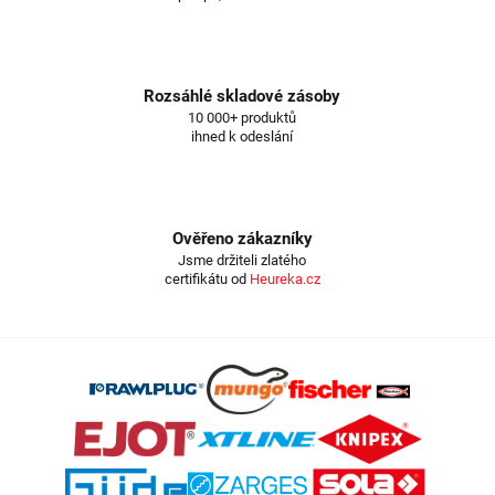
Rozsáhlé skladové zásoby
10 000+ produktů
ihned k odeslání
Ověřeno zákazníky
Jsme držiteli zlatého
certifikátu od
Heureka.cz
Z
á
p
a
t
í