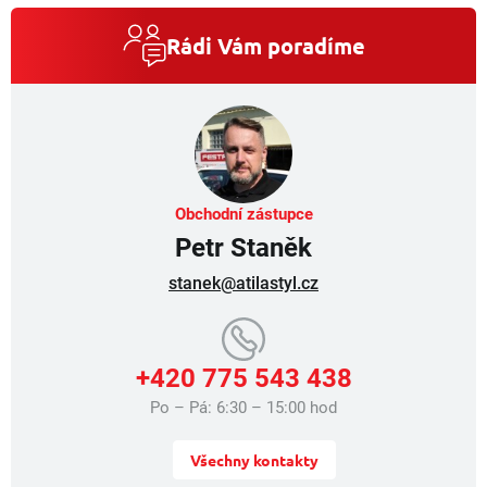
á
d
a
Rádi Vám poradíme
c
í
p
r
v
k
y
v
Obchodní zástupce
ý
Petr Staněk
p
i
stanek@atilastyl.cz
s
u
+420 775 543 438
Po – Pá: 6:30 – 15:00 hod
Všechny kontakty