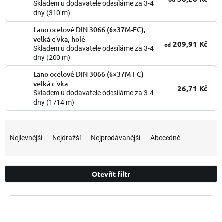
Skladem u dodavatele odesíláme za 3-4
dny
(310 m)
Lano ocelové DIN 3066 (6×37M-FC),
velká cívka, holé
209,91 Kč
od
Skladem u dodavatele odesíláme za 3-4
dny
(200 m)
Lano ocelové DIN 3066 (6×37M-FC)
velká cívka
26,71 Kč
Skladem u dodavatele odesíláme za 3-4
dny
(1714 m)
Ř
a
Nejlevnější
Nejdražší
Nejprodávanější
Abecedně
z
e
n
Otevřít filtr
í
p
V
r
ý
o
p