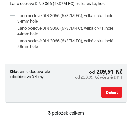
Lano ocelové DIN 3066 (6×37M-FC), velká cívka, holé
Lano ocelové DIN 3066 (6×37M-FC), velká cívka, holé
34mm holé
Lano ocelové DIN 3066 (6×37M-FC), velká cívka, holé
44mm holé
Lano ocelové DIN 3066 (6×37M-FC), velká cívka, holé
48mm holé
209,91 Kč
od
Skladem u dodavatele
od 253,99 Kč včetně DPH
odesíláme za 3-4 dny
Detail
3
položek celkem
O
v
l