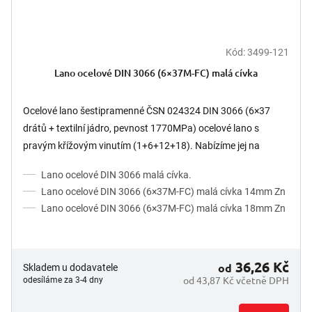
Kód:
3499-121
Lano ocelové DIN 3066 (6×37M-FC) malá cívka
Ocelové lano šestipramenné ČSN 024324 DIN 3066 (6×37
drátů + textilní jádro, pevnost 1770MPa) ocelové lano s
pravým křížovým vinutím (1+6+12+18). Nabízíme jej na
malých a...
Lano ocelové DIN 3066 malá cívka.
Lano ocelové DIN 3066 (6×37M-FC) malá cívka 14mm Zn
Lano ocelové DIN 3066 (6×37M-FC) malá cívka 18mm Zn
36,26 Kč
od
Skladem u dodavatele
od 43,87 Kč včetně DPH
odesíláme za 3-4 dny