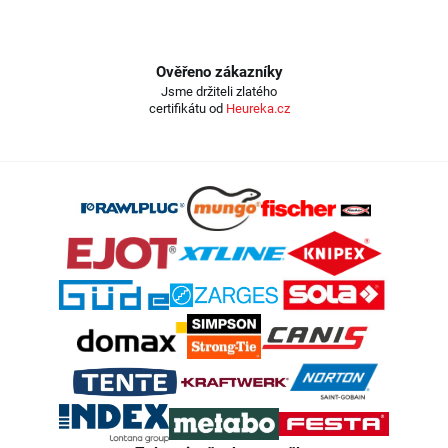
Ověřeno zákazníky
Jsme držiteli zlatého
certifikátu od
Heureka.cz
Z
á
p
a
t
í