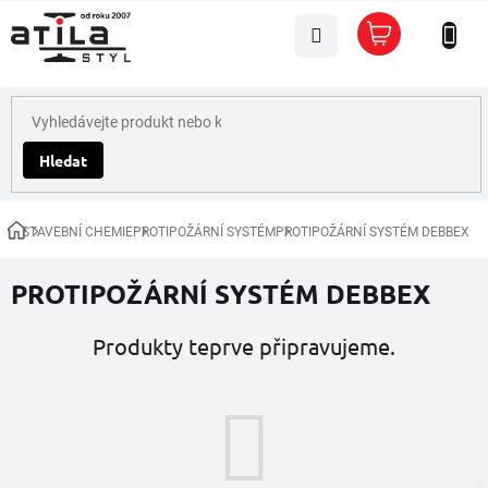
Přejít
Nákupní
na
košík
obsah
Hledat
STAVEBNÍ CHEMIE
PROTIPOŽÁRNÍ SYSTÉM
PROTIPOŽÁRNÍ SYSTÉM DEBBEX
Domů
PROTIPOŽÁRNÍ SYSTÉM DEBBEX
Produkty teprve připravujeme.