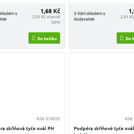
1,68 Kč
1
skladem u
3-5dní skladem u
2,03 Kč včetně
2,41 K
tele
dodavatele
DPH
Do košíku
Do 
Kód:
019032
Kód:
ra skříňová tyče ovál PH
Podpěra skříňové tyče ová