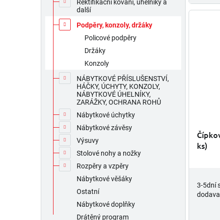
Rektifikační kování, úhelníky a
další
Podpěry, konzoly, držáky
Policové podpěry
Držáky
Konzoly
NÁBYTKOVÉ PŘÍSLUŠENSTVÍ,
HÁČKY, ÚCHYTY, KONZOLY,
NÁBYTKOVÉ ÚHELNÍKY,
ZARÁŽKY, OCHRANA ROHŮ
Nábytkové úchytky
Nábytkové závěsy
Čípkov
Výsuvy
ks)
Stolové nohy a nožky
Rozpěry a vzpěry
Nábytkové věšáky
3-5dní 
Ostatní
dodava
Nábytkové doplňky
Drátěný program