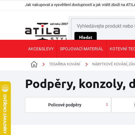
Přejít
Jak nakupovat a vysvětlení dostupností a jak vrátit zboží na AT
na
obsah
Hledat
AKCE&SLEVY
SPOJOVACÍ MATERIÁL
KOTEVNÍ TE
TESAŘINA KOVÁNÍ
NÁBYTKOVÉ KOVÁNÍ, ZÁV
Domů
Podpěry, konzoly, 
Policové podpěry