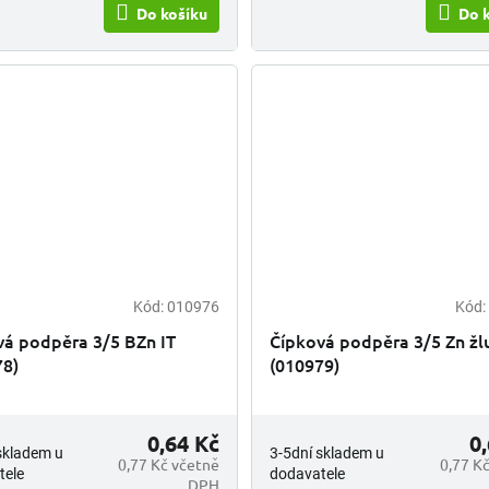
Do košíku
Do 
Kód:
010976
Kód:
vá podpěra 3/5 BZn IT
Čípková podpěra 3/5 Zn žlu
78)
(010979)
0,64 Kč
0
skladem u
3-5dní skladem u
0,77 Kč včetně
0,77 K
tele
dodavatele
DPH