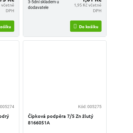
3-5dní skladem u
č včetně
1,95 Kč včetně
dodavatele
DPH
DPH
košíku
Do košíku
005274
Kód:
005275
odrý
Čípková podpěra 7/5 Zn žlutý
8166051A