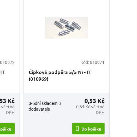
010972
Kód:
010971
IT
Čípková podpěra 5/5 Ni - IT
(010969)
,53 Kč
0,53 Kč
3-5dní skladem u
č včetně
0,64 Kč včetně
dodavatele
DPH
DPH
košíku
Do košíku