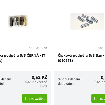
Kód:
010975
Kód:
vá podpěra 5/5 ČERNÁ - IT
Čípková podpěra 5/5 Bzn - 
s)
(010973)
0,52 Kč
0
skladem u
3-5dní skladem u
0,63 Kč včetně
0,64 K
tele
dodavatele
DPH
Do košíku
Do 