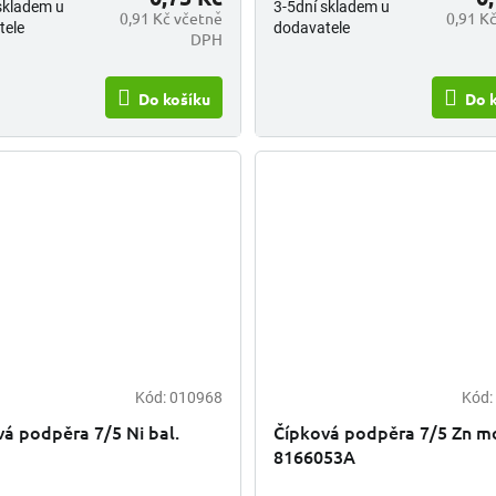
skladem u
3-5dní skladem u
0,91 Kč včetně
0,91 K
tele
dodavatele
DPH
Do košíku
Do 
Kód:
010968
Kód:
á podpěra 7/5 Ni bal.
Čípková podpěra 7/5 Zn m
8166053A