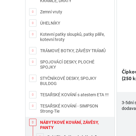
í
KRAMLE, DRÁTY
ý
p
p
Zemní vruty
r
i
o
s
ÚHELNÍKY
d
p
u
r
Kotevní patky sloupků, patky pilíře,
kotevní hroty
k
o
t
d
TRÁMOVÉ BOTKY, ZÁVĚSY TRÁMŮ
ů
u
k
SPOJOVÁCÍ DESKY, PLOCHÉ
SPOJKY
t
Čípko
ů
(250 k
STYČNÍKOVÉ DESKY, SPOJKY
BULDOG
TESAŘSKÉ KOVÁNÍ s atestem ETA !!!
3-5dní 
TESAŘSKÉ KOVÁNÍ - SIMPSON
dodava
Strong-Tie
NÁBYTKOVÉ KOVÁNÍ, ZÁVĚSY,
PANTY