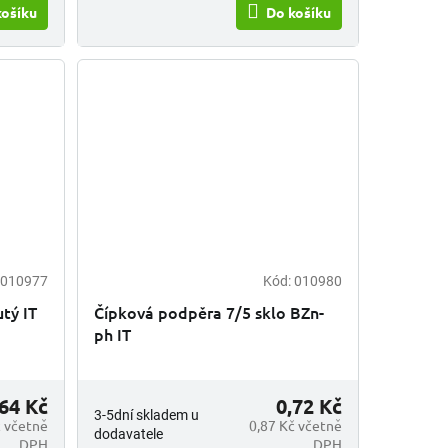
košíku
Do košíku
010977
Kód:
010980
tý IT
Čípková podpěra 7/5 sklo BZn-
ph IT
,64 Kč
0,72 Kč
3-5dní skladem u
č včetně
0,87 Kč včetně
dodavatele
DPH
DPH