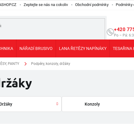
ILASHOP.CZ
Zeptejte se nás na cokoliv
Obchodní podmínky
Podmínky 
+420 77
Po – Pá: 6:
CHNIKA
NÁŘADÍ BRUSIVO
LANA ŘETĚZY NAPÍNÁKY
TESAŘINA 
ĚSY, PANTY
Podpěry, konzoly, držáky
držáky
Držáky
Konzoly