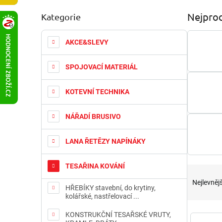
P
Nejprod
Kategorie
Přeskočit
o
kategorie
s
t
AKCE&SLEVY
r
a
SPOJOVACÍ MATERIÁL
n
n
KOTEVNÍ TECHNIKA
í
p
a
NÁŘADÍ BRUSIVO
n
e
LANA ŘETĚZY NAPÍNÁKY
l
TESAŘINA KOVÁNÍ
Ř
a
Nejlevnějš
HŘEBÍKY stavební, do krytiny,
z
kolářské, nastřelovací ...
e
n
V
KONSTRUKČNÍ TESAŘSKÉ VRUTY,