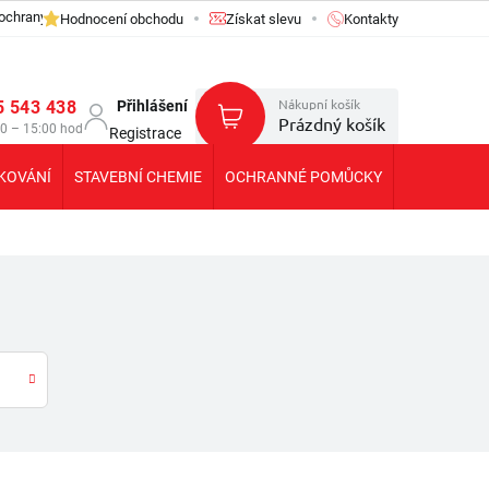
ochrany osobních údajů GDPR
Hodnocení obchodu
Získat slevu
Kontakty
Nákupní košík
5 543 438
Přihlášení
Prázdný košík
30 – 15:00 hod
Registrace
KOVÁNÍ
STAVEBNÍ CHEMIE
OCHRANNÉ POMŮCKY
KOLEČKA T