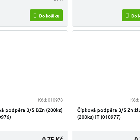
Do košíku
Do 
Kód:
010978
Kód:
vá podpěra 3/5 BZn (200ks)
Čípková podpěra 3/5 Zn žl
0976)
(200ks) IT (010977)
0,75 Kč
0