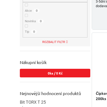
3-5dní 
dodava
Akce
0
Novinka
0
Tip
0
ROZBALIT FILTR
Nákupní košík
0
ks /
0 Kč
Čípkov
Nejnovější hodnocení produktů
200ks
Bit TORX T 25