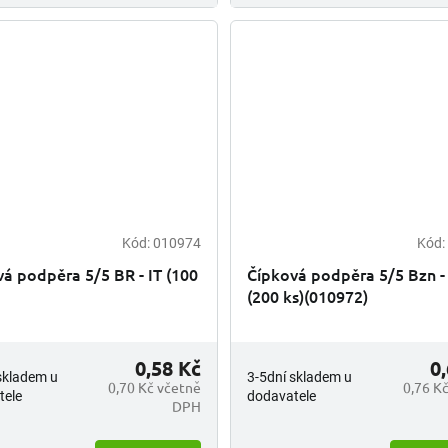
Kód:
010974
Kód:
á podpěra 5/5 BR - IT (100
Čípková podpěra 5/5 Bzn - 
(200 ks)(010972)
0,58 Kč
0
skladem u
3-5dní skladem u
0,70 Kč včetně
0,76 K
tele
dodavatele
DPH