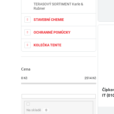
TERASOVÝ SORTIMENT Karle &
Rubner
STAVEBNÍ CHEMIE
OCHRANNÉ POMŮCKY
KOLEČKA TENTE
Cena
0
Kč
2514
Kč
Čípko
IT (01
Na skladě
0