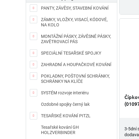
PANTY, ZÁVĚSY, STAVEBNÍ KOVÁNÍ
ZÁMKY, VLOŽKY, VISACÍ, KÓDOVÉ,
NA KOLO
MONTÁŽNÍ PÁSKY, ZÁVĚSNÉ PÁSKY,
ZAVĚTROVACÍ PÁS
SPECIÁLNÍ TESAŘSKÉ SPOJKY
ZAHRADNÍ A HOUPAČKOVÉ KOVÁNÍ
POKLADNY, POŠTOVNÍ SCHRÁNKY,
SCHRÁNKY NA KLÍČE
SYSTÉM rozvoje interiéru
Čípko
(0109
Ozdobné spojky černý lak
TESAŘSKÉ KOVÁNÍ PITZL
Tesařské kování GH
3-5dní 
HOLZVERBINDER
dodava