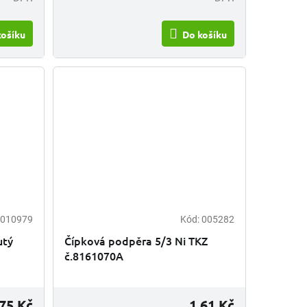
košíku
Do košíku
010979
Kód:
005282
utý
Čípková podpěra 5/3 Ni TKZ
č.8161070A
,75 Kč
1,61 Kč