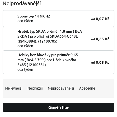
Nejprodávanější
Spony typ 14 NK HZ
0,07 Kč
od
cca týden
Hřebík typ SKDA průměr 1,8 mm ( BeA
SKDA ) pro přístroj SKDA664-G648E
0,25 Kč
od
(KMR3884), (12100705)
cca týden
Hebíky bez hlavičky pin průměr 0,65
mm ( BeA S 700 ) pro Hřebíkovačka
0,05 Kč
od
3485 (12100581)
cca týden
Ř
a
Nejlevnější
Nejdražší
Nejprodávanější
Abecedně
z
e
n
Otevřít filtr
í
p