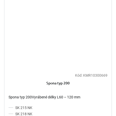
Kód:
KMR10300669
Spona typ 200
Spona typ 200Vyrábené délky L60 – 120 mm
SK 215 NK
SK 218 NK