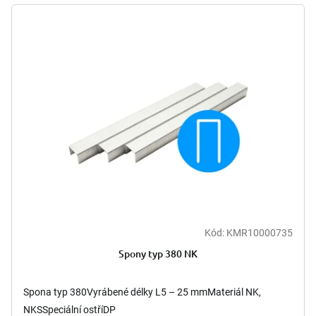
V
r
ý
o
p
d
i
u
s
k
p
t
r
ů
o
d
u
k
t
ů
Kód:
KMR10000735
Spony typ 380 NK
Spona typ 380Vyrábené délky L5 – 25 mmMateriál NK,
NKSSpeciální ostříDP