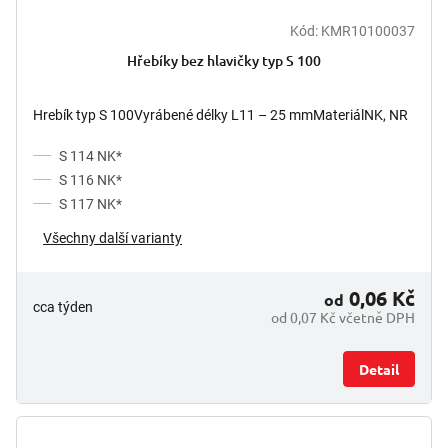
Kód:
KMR10100037
Hřebíky bez hlavičky typ S 100
Hrebík typ S 100Vyrábené délky L11 – 25 mmMateriálNK, NR
S 114 NK*
S 116 NK*
S 117 NK*
Všechny další varianty
0,06 Kč
od
cca týden
od 0,07 Kč včetně DPH
Detail