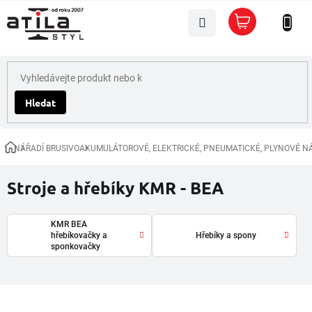
Přejít
Nákupní
na
košík
obsah
Hledat
NÁŘADÍ BRUSIVO
AKUMULÁTOROVÉ, ELEKTRICKÉ, PNEUMATICKÉ, PLYNOVÉ N
Domů
Stroje a hřebíky KMR - BEA
KMR BEA
hřebíkovačky a
Hřebíky a spony
sponkovačky