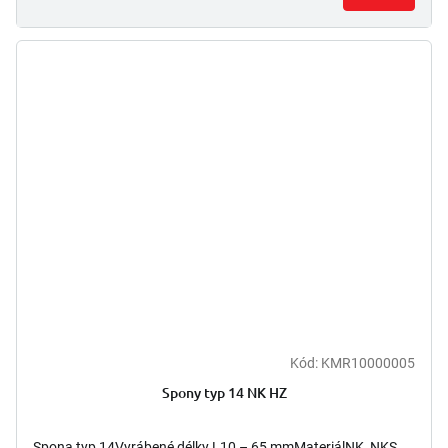
Kód:
KMR10000005
Spony typ 14 NK HZ
Spona typ 14Vyrábené délky L10 – 65 mmMateriálNK, NKS,