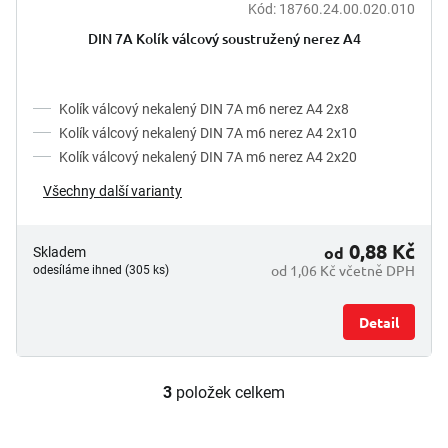
Kód:
18760.24.00.020.010
DIN 7A Kolík válcový soustružený nerez A4
Kolík válcový nekalený DIN 7A m6 nerez A4 2x8
Kolík válcový nekalený DIN 7A m6 nerez A4 2x10
Kolík válcový nekalený DIN 7A m6 nerez A4 2x20
Všechny další varianty
0,88 Kč
od
Skladem
od 1,06 Kč včetně DPH
odesíláme ihned (305 ks)
Detail
3
položek celkem
O
v
l