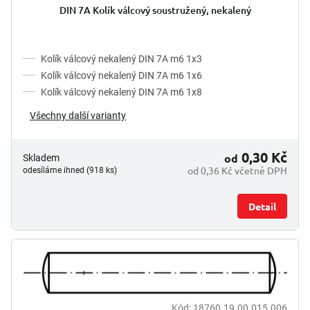
t
DIN 7A Kolík válcový soustružený, nekalený
r
ů
o
d
u
Kolík válcový nekalený DIN 7A m6 1x3
k
Kolík válcový nekalený DIN 7A m6 1x6
t
Kolík válcový nekalený DIN 7A m6 1x8
ů
Všechny další varianty
0,30 Kč
od
Skladem
od 0,36 Kč včetně DPH
odesíláme ihned (918 ks)
Detail
Kód:
18760.19.00.015.006