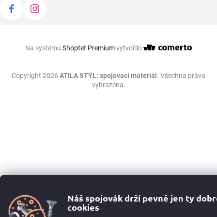
Na systému
Shoptet Premium
vytvořilo
Copyright 2026
ATILA STÝL: spojovací materiál
. Všechna práva
vyhrazena.
Náš spojovák drží pevně jen ty dob
cookies