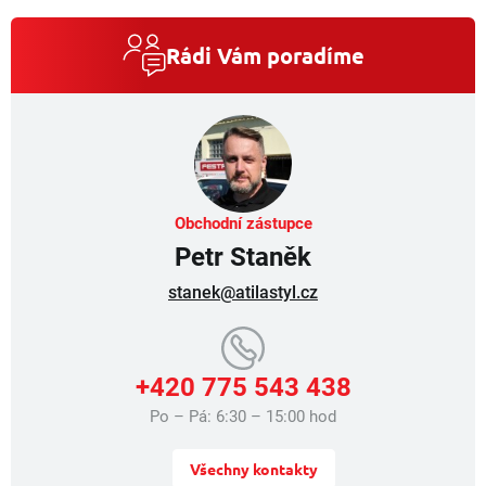
á
d
a
Rádi Vám poradíme
c
í
p
r
v
k
y
v
Obchodní zástupce
ý
Petr Staněk
p
i
stanek@atilastyl.cz
s
u
+420 775 543 438
Po – Pá: 6:30 – 15:00 hod
Všechny kontakty