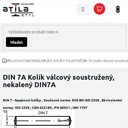
Přejít
Nákupní
na
košík
obsah
Hledat
SPOJOVACÍ MATERIÁL
KOLÍKY, KOLÍKY POJISTNÉ
DIN 7A Kolík válcový soustru
Domů
DIN 7A Kolík válcový soustružený,
nekalený DIN7A
DIN 7 - Spojovací kolíky ,
Současná norma:
DIN EN ISO 2338 ,
Ekvivalentní
normy:
ISO 2338 ; CSN 022150 ; PN 85021 ; UNI 1707