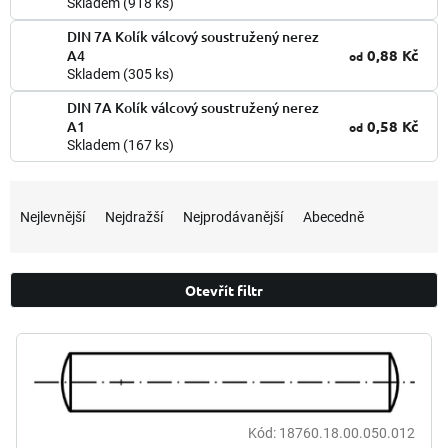
Skladem
(918 ks)
DIN 7A Kolík válcový soustružený nerez
0,88 Kč
A4
od
Skladem
(305 ks)
DIN 7A Kolík válcový soustružený nerez
0,58 Kč
A1
od
Skladem
(167 ks)
Ř
a
Nejlevnější
Nejdražší
Nejprodávanější
Abecedně
z
e
n
Otevřít filtr
í
p
V
r
ý
o
p
d
i
u
s
k
Kód:
18760.18.00.050.012
p