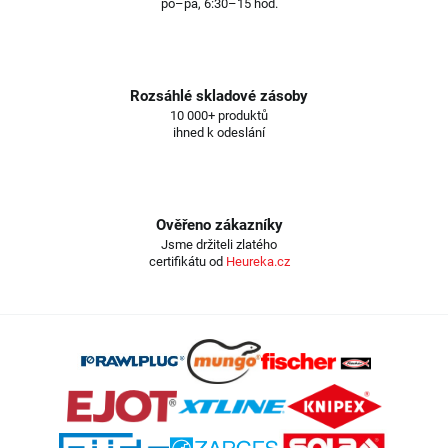
po–pá, 6:30–15 hod.
Rozsáhlé skladové zásoby
10 000+ produktů
ihned k odeslání
Ověřeno zákazníky
Jsme držiteli zlatého
certifikátu od
Heureka.cz
Z
á
p
a
t
í