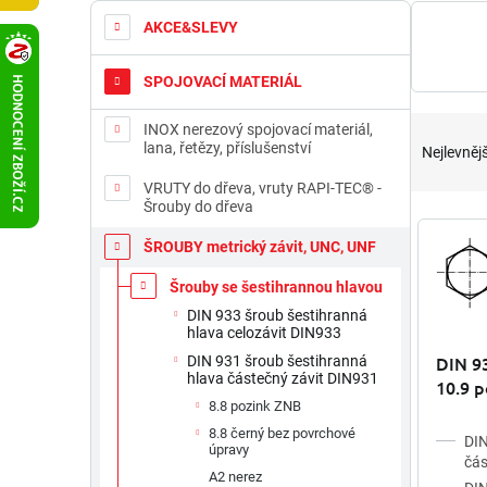
t
AKCE&SLEVY
r
a
SPOJOVACÍ MATERIÁL
n
n
Ř
INOX nerezový spojovací materiál,
í
a
lana, řetězy, příslušenství
Nejlevnějš
p
z
a
VRUTY do dřeva, vruty RAPI-TEC® -
e
Šrouby do dřeva
n
n
V
e
í
ý
ŠROUBY metrický závit, UNC, UNF
l
p
p
r
Šrouby se šestihrannou hlavou
i
o
s
DIN 933 šroub šestihranná
hlava celozávit DIN933
d
p
u
DIN 93
DIN 931 šroub šestihranná
r
hlava částečný závit DIN931
k
10.9 p
o
t
8.8 pozink ZNB
d
ů
u
8.8 černý bez povrchové
DIN
úpravy
k
čás
A2 nerez
t