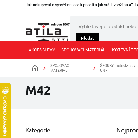
Přejít
Jak nakupovat a vysvětlení dostupností a jak vrátit zboží na AT
na
obsah
Hledat
AKCE&SLEVY
SPOJOVACÍ MATERIÁL
KOTEVNÍ TE
SPOJOVACÍ
ŠROUBY metrický závit
Domů
MATERIÁL
UNF
M42
P
Nejprod
Kategorie
Přeskočit
o
kategorie
s