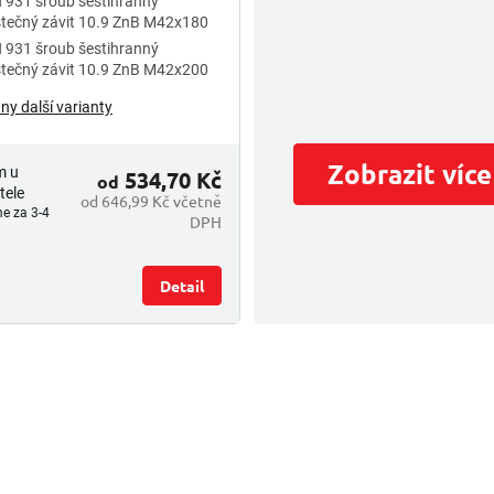
 931 šroub šestihranný
tečný závit 10.9 ZnB M42x180
 931 šroub šestihranný
tečný závit 10.9 ZnB M42x200
ny další varianty
Zobrazit více
m u
534,70 Kč
od
tele
od 646,99 Kč včetně
e za 3-4
DPH
Detail
O
v
l
á
d
a
c