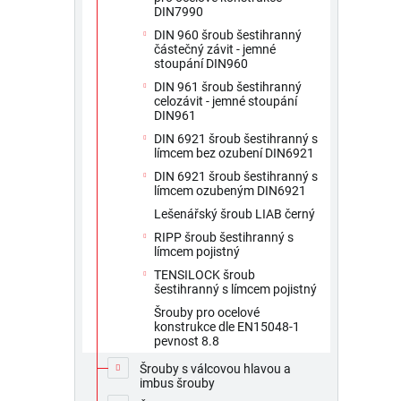
DIN7990
DIN 960 šroub šestihranný
částečný závit - jemné
stoupání DIN960
DIN 961 šroub šestihranný
celozávit - jemné stoupání
DIN961
DIN 6921 šroub šestihranný s
límcem bez ozubení DIN6921
DIN 6921 šroub šestihranný s
límcem ozubeným DIN6921
Lešenářský šroub LIAB černý
RIPP šroub šestihranný s
límcem pojistný
TENSILOCK šroub
šestihranný s límcem pojistný
Šrouby pro ocelové
konstrukce dle EN15048-1
pevnost 8.8
Šrouby s válcovou hlavou a
imbus šrouby