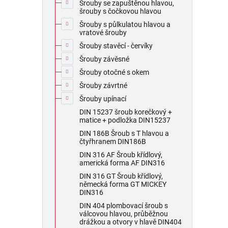
Šrouby se zapuštěnou hlavou,
šrouby s čočkovou hlavou
Šrouby s půlkulatou hlavou a
vratové šrouby
Šrouby stavěcí - červíky
Šrouby závěsné
Šrouby otočné s okem
Šrouby závrtné
Šrouby upínací
DIN 15237 šroub korečkový +
matice + podložka DIN15237
DIN 186B Šroub s T hlavou a
čtyřhranem DIN186B
DIN 316 AF Šroub křídlový,
americká forma AF DIN316
DIN 316 GT Šroub křídlový,
německá forma GT MICKEY
DIN316
DIN 404 plombovací šroub s
válcovou hlavou, průběžnou
drážkou a otvory v hlavě DIN404