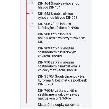
DIN 464 Šroub s rýhovanou
hlavou DIN464
DIN 653 Šroub s nízkou
rýhovanou hlavou DIN653
DIN 906 zátka inbus s
kuželovým závitem DIN906
DIN 908 zátka inbus s
nákružkem a válcovým závitem
DIN908
DIN 909 zátka s vnějším
šestihranem a kuželovým
závitem DIN909
DIN 910 zátka s vnějším
šestihranem a nákružkem, s
válcovým závitem DIN910
DIN 3570A Šroub třmenový tvar
U, forma A, bez matic a podložek
DIN3570A
DIN 7604A zátka s vnějším
šestihranem válcový závit s
nákružkem DIN7604A
Distanční sloupky se závitem