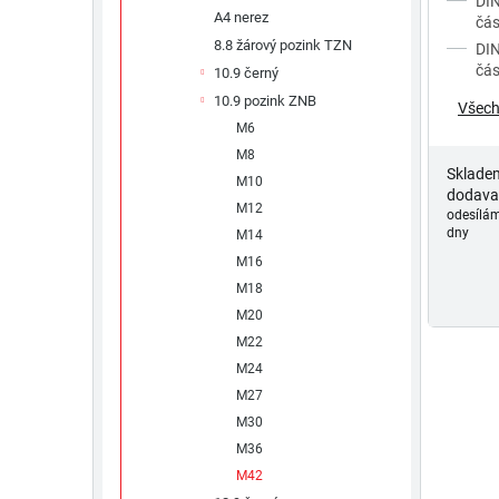
DIN
A4 nerez
ů
čás
8.8 žárový pozink TZN
DIN
čás
10.9 černý
10.9 pozink ZNB
Všech
M6
M8
Sklade
M10
dodava
M12
odesílám
dny
M14
M16
M18
M20
M22
M24
M27
M30
M36
M42