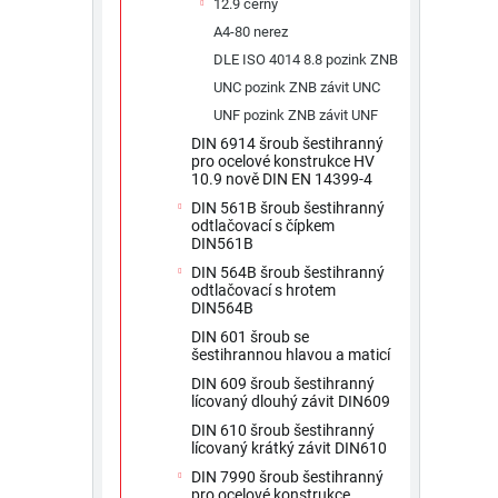
12.9 černý
A4-80 nerez
DLE ISO 4014 8.8 pozink ZNB
UNC pozink ZNB závit UNC
UNF pozink ZNB závit UNF
DIN 6914 šroub šestihranný
pro ocelové konstrukce HV
10.9 nově DIN EN 14399-4
DIN 561B šroub šestihranný
odtlačovací s čípkem
DIN561B
DIN 564B šroub šestihranný
odtlačovací s hrotem
DIN564B
DIN 601 šroub se
šestihrannou hlavou a maticí
DIN 609 šroub šestihranný
lícovaný dlouhý závit DIN609
DIN 610 šroub šestihranný
lícovaný krátký závit DIN610
DIN 7990 šroub šestihranný
pro ocelové konstrukce