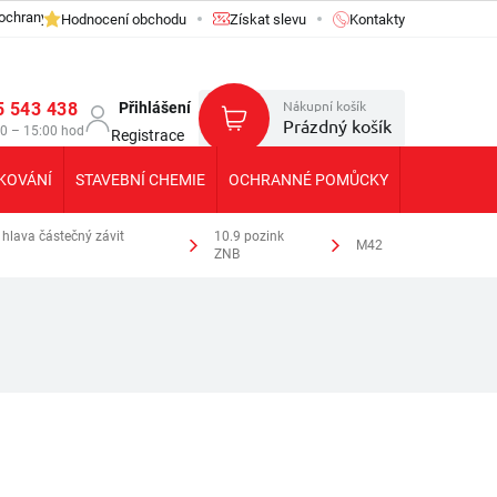
ochrany osobních údajů GDPR
Hodnocení obchodu
Získat slevu
Kontakty
Nákupní košík
5 543 438
Přihlášení
Prázdný košík
30 – 15:00 hod
Registrace
KOVÁNÍ
STAVEBNÍ CHEMIE
OCHRANNÉ POMŮCKY
KOLEČKA T
hlava částečný závit
10.9 pozink
M42
ZNB