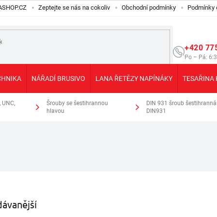
ILASHOP.CZ
Zeptejte se nás na cokoliv
Obchodní podmínky
Podmínky 
+420 77
Po – Pá: 6:
CHNIKA
NÁŘADÍ BRUSIVO
LANA ŘETĚZY NAPÍNÁKY
TESAŘINA 
, UNC,
Šrouby se šestihrannou
DIN 931 šroub šestihranná 
hlavou
DIN931
ávanější