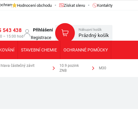
ochrany osobních údajů GDPR
Hodnocení obchodu
Získat slevu
Kontakty
Nákupní košík
5 543 438
Přihlášení
Prázdný košík
30 – 15:00 hod
Registrace
KOVÁNÍ
STAVEBNÍ CHEMIE
OCHRANNÉ POMŮCKY
KOLEČKA T
hlava částečný závit
10.9 pozink
M30
ZNB