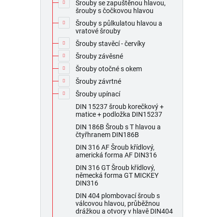
Šrouby se zapuštěnou hlavou,
šrouby s čočkovou hlavou
Šrouby s půlkulatou hlavou a
vratové šrouby
Šrouby stavěcí - červíky
Šrouby závěsné
Šrouby otočné s okem
Šrouby závrtné
Šrouby upínací
DIN 15237 šroub korečkový +
matice + podložka DIN15237
DIN 186B Šroub s T hlavou a
čtyřhranem DIN186B
DIN 316 AF Šroub křídlový,
americká forma AF DIN316
DIN 316 GT Šroub křídlový,
německá forma GT MICKEY
DIN316
DIN 404 plombovací šroub s
válcovou hlavou, průběžnou
drážkou a otvory v hlavě DIN404