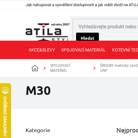
Přejít
Jak nakupovat a vysvětlení dostupností a jak vrátit zboží na AT
na
obsah
Hledat
AKCE&SLEVY
SPOJOVACÍ MATERIÁL
KOTEVNÍ TE
SPOJOVACÍ
ŠROUBY metrický závit
Domů
MATERIÁL
UNF
M30
P
Nejprod
Kategorie
Přeskočit
o
kategorie
s