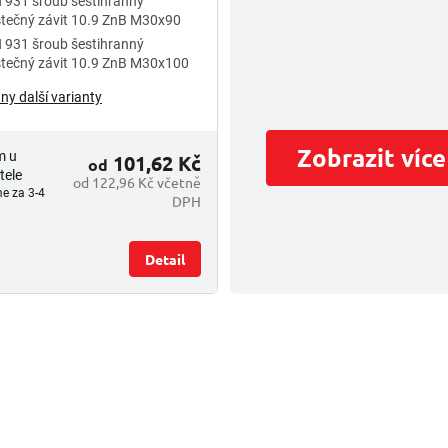
 931 šroub šestihranný
tečný závit 10.9 ZnB M30x90
 931 šroub šestihranný
tečný závit 10.9 ZnB M30x100
ny další varianty
Zobrazit více
m u
101,62 Kč
od
tele
od 122,96 Kč včetně
e za 3-4
DPH
Detail
O
v
l
á
d
a
c