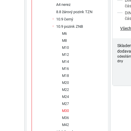
DIN
A4 nerez
ů
čás
8.8 žárový pozink TZN
DIN
čás
10.9 černý
10.9 pozink ZNB
Všech
M6
M8
Sklade
M10
dodava
M12
odesílám
dny
M14
M16
M18
M20
M22
M24
M27
M30
M36
M42