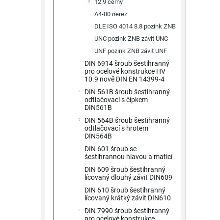
12.9 černý
A4-80 nerez
DLE ISO 4014 8.8 pozink ZNB
UNC pozink ZNB závit UNC
UNF pozink ZNB závit UNF
DIN 6914 šroub šestihranný
pro ocelové konstrukce HV
10.9 nově DIN EN 14399-4
DIN 561B šroub šestihranný
odtlačovací s čípkem
DIN561B
DIN 564B šroub šestihranný
odtlačovací s hrotem
DIN564B
DIN 601 šroub se
šestihrannou hlavou a maticí
DIN 609 šroub šestihranný
lícovaný dlouhý závit DIN609
DIN 610 šroub šestihranný
lícovaný krátký závit DIN610
DIN 7990 šroub šestihranný
pro ocelové konstrukce