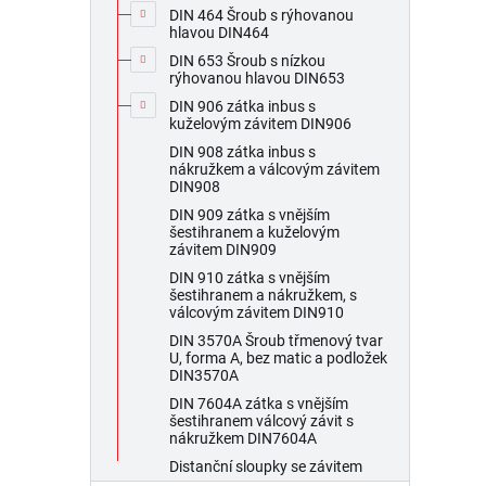
DIN 464 Šroub s rýhovanou
hlavou DIN464
DIN 653 Šroub s nízkou
rýhovanou hlavou DIN653
DIN 906 zátka inbus s
kuželovým závitem DIN906
DIN 908 zátka inbus s
nákružkem a válcovým závitem
DIN908
DIN 909 zátka s vnějším
šestihranem a kuželovým
závitem DIN909
DIN 910 zátka s vnějším
šestihranem a nákružkem, s
válcovým závitem DIN910
DIN 3570A Šroub třmenový tvar
U, forma A, bez matic a podložek
DIN3570A
DIN 7604A zátka s vnějším
šestihranem válcový závit s
nákružkem DIN7604A
Distanční sloupky se závitem