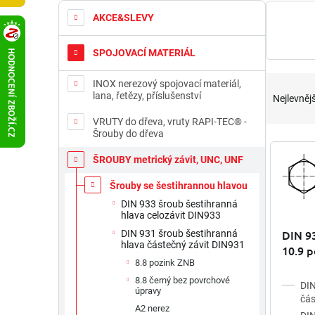
t
AKCE&SLEVY
r
a
SPOJOVACÍ MATERIÁL
n
n
Ř
INOX nerezový spojovací materiál,
í
a
lana, řetězy, příslušenství
Nejlevnějš
p
z
a
VRUTY do dřeva, vruty RAPI-TEC® -
e
Šrouby do dřeva
n
n
V
e
í
ý
ŠROUBY metrický závit, UNC, UNF
l
p
p
r
Šrouby se šestihrannou hlavou
i
o
s
DIN 933 šroub šestihranná
hlava celozávit DIN933
d
p
u
DIN 93
DIN 931 šroub šestihranná
r
hlava částečný závit DIN931
k
10.9 p
o
t
8.8 pozink ZNB
d
ů
u
8.8 černý bez povrchové
DIN
úpravy
k
čás
A2 nerez
t