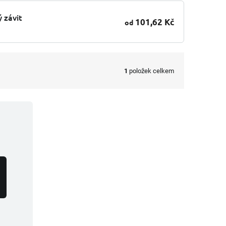
 závit
101,62 Kč
od
1
položek celkem