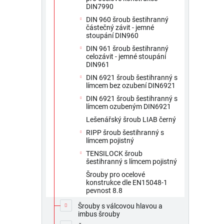
DIN7990
DIN 960 šroub šestihranný
částečný závit - jemné
stoupání DIN960
DIN 961 šroub šestihranný
celozávit - jemné stoupání
DIN961
DIN 6921 šroub šestihranný s
límcem bez ozubení DIN6921
DIN 6921 šroub šestihranný s
límcem ozubeným DIN6921
Lešenářský šroub LIAB černý
RIPP šroub šestihranný s
límcem pojistný
TENSILOCK šroub
šestihranný s límcem pojistný
Šrouby pro ocelové
konstrukce dle EN15048-1
pevnost 8.8
Šrouby s válcovou hlavou a
imbus šrouby