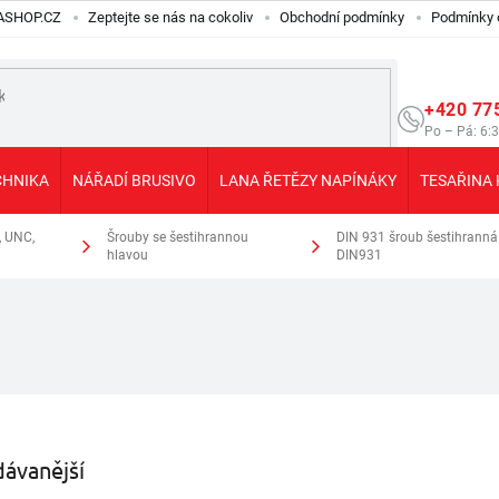
ILASHOP.CZ
Zeptejte se nás na cokoliv
Obchodní podmínky
Podmínky 
+420 77
Po – Pá: 6:
CHNIKA
NÁŘADÍ BRUSIVO
LANA ŘETĚZY NAPÍNÁKY
TESAŘINA 
, UNC,
Šrouby se šestihrannou
DIN 931 šroub šestihranná 
hlavou
DIN931
ávanější