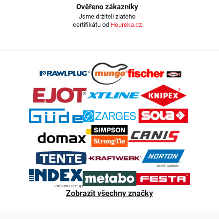
Ověřeno zákazníky
Jsme držiteli zlatého
certifikátu od
Heureka.cz
Z
á
p
a
t
í
Zobrazit všechny značky