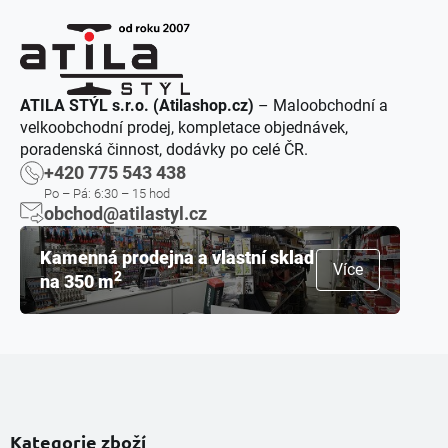
ATILA STÝL s.r.o. (Atilashop.cz)
– Maloobchodní a
velkoobchodní prodej, kompletace objednávek,
poradenská činnost, dodávky po celé ČR.
+420 775 543 438
Po – Pá: 6:30 – 15 hod
obchod@atilastyl.cz
Kamenná prodejna a vlastní sklad
Více
2
na 350 m
Kategorie zboží