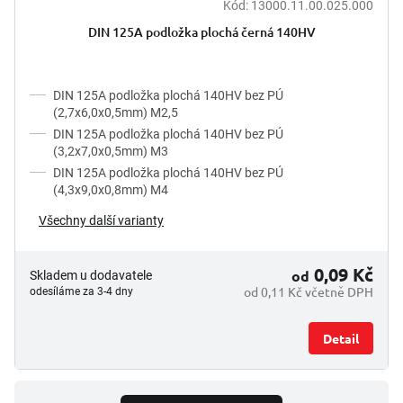
Kód:
13000.11.00.025.000
t
ů
DIN 125A podložka plochá černá 140HV
DIN 125A podložka plochá 140HV bez PÚ
(2,7x6,0x0,5mm) M2,5
DIN 125A podložka plochá 140HV bez PÚ
(3,2x7,0x0,5mm) M3
DIN 125A podložka plochá 140HV bez PÚ
(4,3x9,0x0,8mm) M4
Všechny další varianty
0,09 Kč
od
Skladem u dodavatele
od 0,11 Kč včetně DPH
odesíláme za 3-4 dny
Detail