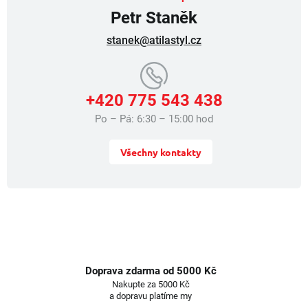
ý
Petr Staněk
p
i
stanek@atilastyl.cz
s
u
+420 775 543 438
Po – Pá: 6:30 – 15:00 hod
Všechny kontakty
Doprava zdarma od 5000 Kč
Nakupte za 5000 Kč
a dopravu platíme my