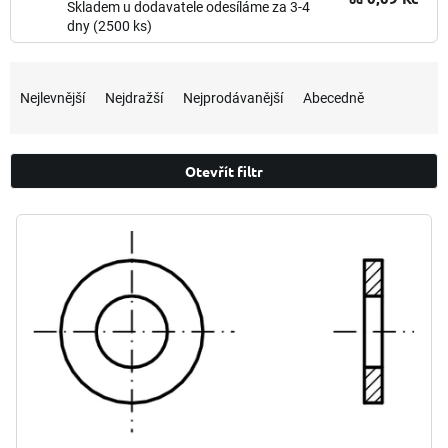
Skladem u dodavatele odesíláme za 3-4
dny
(2500 ks)
Ř
a
Nejlevnější
Nejdražší
Nejprodávanější
Abecedně
z
e
n
Otevřít filtr
í
p
V
r
ý
o
p
d
i
u
s
k
p
t
r
ů
o
d
u
k