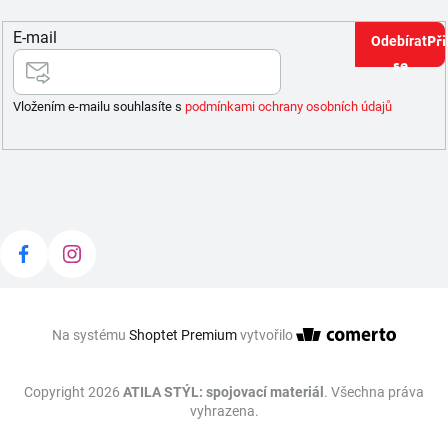
E-mail
Při
se
Vložením e-mailu souhlasíte s
podmínkami ochrany osobních údajů
Na systému
Shoptet Premium
vytvořilo
Copyright 2026
ATILA STÝL: spojovací materiál
. Všechna práva
vyhrazena.