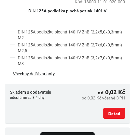
Kód:
13000.11.01.020.000
t
ů
DIN 125A podložka plochá pozink 140HV
DIN 125A podložka plochá 140HV ZnB (2,2x5,0x0,3mm)
M2
DIN 125A podložka plochá 140HV ZnB (2,7x6,0x0,5mm)
M2,5
DIN 125A podložka plochá 140HV ZnB (3,2x7,0x0,5mm)
M3
Všechny další varianty
0,02 Kč
od
Skladem u dodavatele
od 0,02 Kč včetně DPH
odesíláme za 3-4 dny
Detail