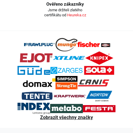
Ověřeno zákazníky
Jsme držiteli zlatého
certifikátu od
Heureka.cz
Z
á
p
a
t
í
Zobrazit všechny značky