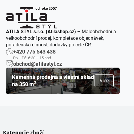
ATILA STÝL s.r.o. (Atilashop.cz)
– Maloobchodní a
velkoobchodní prodej, kompletace objednávek,
poradenská činnost, dodávky po celé ČR.
+420 775 543 438
Po – Pá: 6:30 – 15 hod
obchod@atilastyl.cz
Kamenná prodejna a vlastní sklad
Více
2
na 350 m
Kategorie zboží