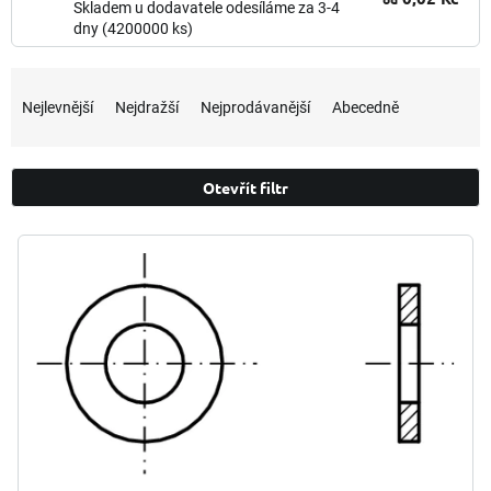
Skladem u dodavatele odesíláme za 3-4
dny
(4200000 ks)
Ř
a
Nejlevnější
Nejdražší
Nejprodávanější
Abecedně
z
e
n
Otevřít filtr
í
p
V
r
ý
o
p
d
i
u
s
k
p
t
r
ů
o
d
u
k