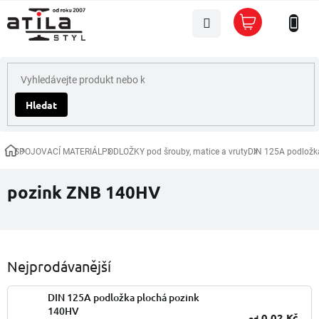
Přejít
Nákupní
na
košík
obsah
Hledat
SPOJOVACÍ MATERIÁL
PODLOŽKY pod šrouby, matice a vruty
DIN 125A podložk
Domů
pozink ZNB 140HV
Nejprodávanější
DIN 125A podložka plochá pozink
140HV
0,02 Kč
od