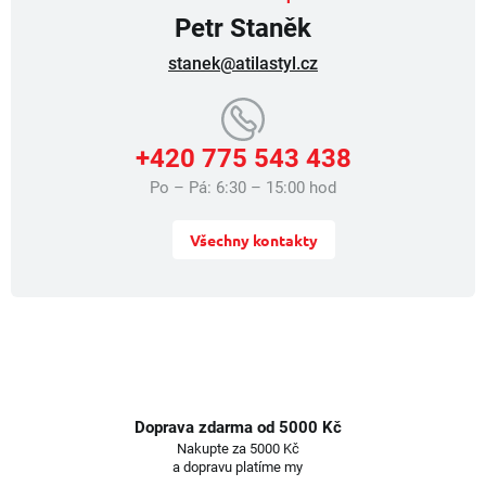
ý
Petr Staněk
p
i
stanek@atilastyl.cz
s
u
+420 775 543 438
Po – Pá: 6:30 – 15:00 hod
Všechny kontakty
Doprava zdarma od 5000 Kč
Nakupte za 5000 Kč
a dopravu platíme my