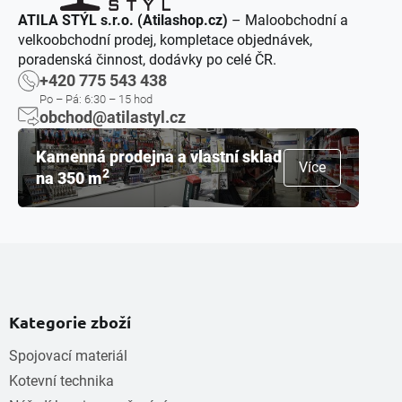
ATILA STÝL s.r.o. (Atilashop.cz)
– Maloobchodní a
velkoobchodní prodej, kompletace objednávek,
poradenská činnost, dodávky po celé ČR.
+420 775 543 438
Po – Pá: 6:30 – 15 hod
obchod@atilastyl.cz
Kamenná prodejna a vlastní sklad
Více
2
na 350 m
Kategorie zboží
Spojovací materiál
Kotevní technika