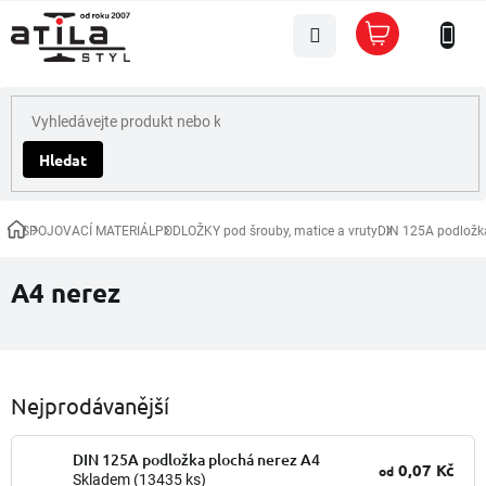
Přejít
Nákupní
na
košík
obsah
Hledat
SPOJOVACÍ MATERIÁL
PODLOŽKY pod šrouby, matice a vruty
DIN 125A podložk
Domů
A4 nerez
Nejprodávanější
DIN 125A podložka plochá nerez A4
0,07 Kč
od
Skladem
(13435 ks)