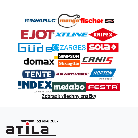
Z
á
p
a
t
í
Zobrazit všechny značky