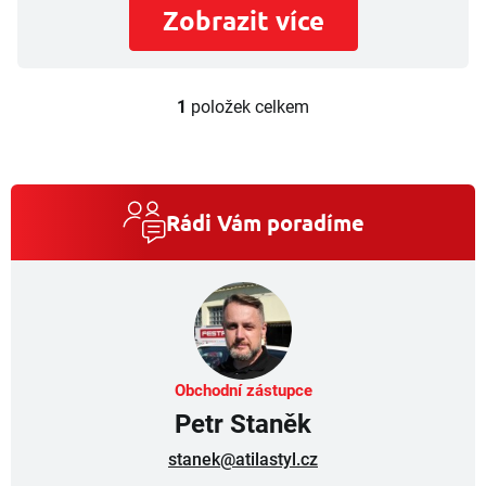
Zobrazit více
1
položek celkem
O
v
l
á
d
a
Rádi Vám poradíme
c
í
p
r
v
k
y
v
Obchodní zástupce
ý
Petr Staněk
p
i
stanek@atilastyl.cz
s