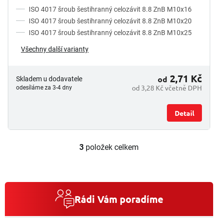
ISO 4017 šroub šestihranný celozávit 8.8 ZnB M10x16
ISO 4017 šroub šestihranný celozávit 8.8 ZnB M10x20
ISO 4017 šroub šestihranný celozávit 8.8 ZnB M10x25
Všechny další varianty
2,71 Kč
od
Skladem u dodavatele
od 3,28 Kč včetně DPH
odesíláme za 3-4 dny
Detail
3
položek celkem
O
v
l
á
d
a
Rádi Vám poradíme
c
í