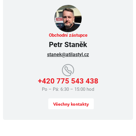
p
r
v
k
y
v
Obchodní zástupce
ý
Petr Staněk
p
i
stanek@atilastyl.cz
s
u
+420 775 543 438
Po – Pá: 6:30 – 15:00 hod
Všechny kontakty