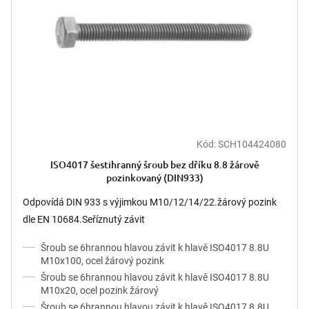
Kód:
SCH104424080
ISO4017 šestihranný šroub bez dříku 8.8 žárově
pozinkovaný (DIN933)
Odpovídá DIN 933 s výjimkou M10/12/14/22.žárový pozink
dle EN 10684.Seříznutý závit
Šroub se 6hrannou hlavou závit k hlavě ISO4017 8.8U
M10x100, ocel žárový pozink
Šroub se 6hrannou hlavou závit k hlavě ISO4017 8.8U
M10x20, ocel pozink žárový
Šroub se 6hrannou hlavou závit k hlavě ISO4017 8.8U