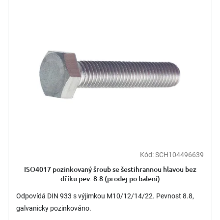
r
ý
o
p
d
i
u
s
k
p
t
r
ů
o
d
u
k
t
ů
Kód:
SCH104496639
ISO4017 pozinkovaný šroub se šestihrannou hlavou bez
dříku pev. 8.8 (prodej po balení)
Odpovídá DIN 933 s výjimkou M10/12/14/22. Pevnost 8.8,
galvanicky pozinkováno.