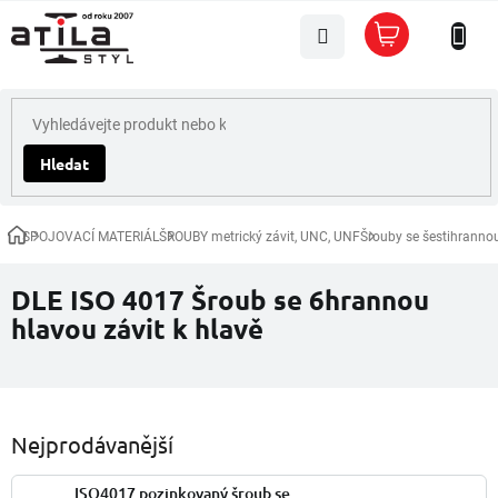
Přejít
Nákupní
na
košík
obsah
Hledat
SPOJOVACÍ MATERIÁL
ŠROUBY metrický závit, UNC, UNF
Šrouby se šestihranno
Domů
DLE ISO 4017 Šroub se 6hrannou
hlavou závit k hlavě
Nejprodávanější
ISO4017 pozinkovaný šroub se