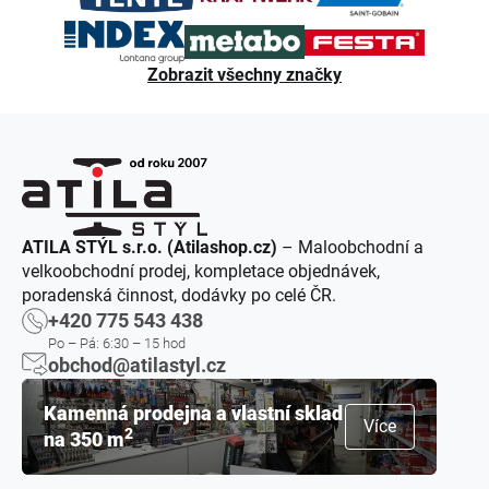
Zobrazit všechny značky
ATILA STÝL s.r.o. (Atilashop.cz)
– Maloobchodní a
velkoobchodní prodej, kompletace objednávek,
poradenská činnost, dodávky po celé ČR.
+420 775 543 438
Po – Pá: 6:30 – 15 hod
obchod@atilastyl.cz
Kamenná prodejna a vlastní sklad
Více
2
na 350 m