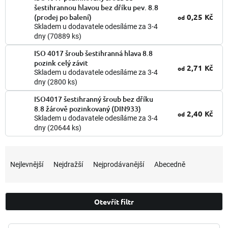
šestihrannou hlavou bez dříku pev. 8.8
0,25 Kč
(prodej po balení)
od
Skladem u dodavatele odesíláme za 3-4
dny
(70889 ks)
ISO 4017 šroub šestihranná hlava 8.8
pozink celý závit
2,71 Kč
od
Skladem u dodavatele odesíláme za 3-4
dny
(2800 ks)
ISO4017 šestihranný šroub bez dříku
8.8 žárově pozinkovaný (DIN933)
2,40 Kč
od
Skladem u dodavatele odesíláme za 3-4
dny
(20644 ks)
Ř
a
Nejlevnější
Nejdražší
Nejprodávanější
Abecedně
z
e
n
Otevřít filtr
í
p
V