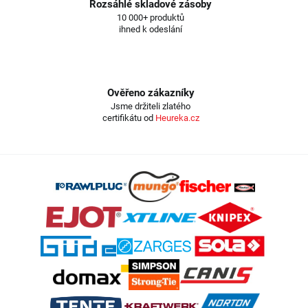
Rozsáhlé skladové zásoby
10 000+ produktů
ihned k odeslání
Ověřeno zákazníky
Jsme držiteli zlatého
certifikátu od
Heureka.cz
Z
á
p
a
t
í