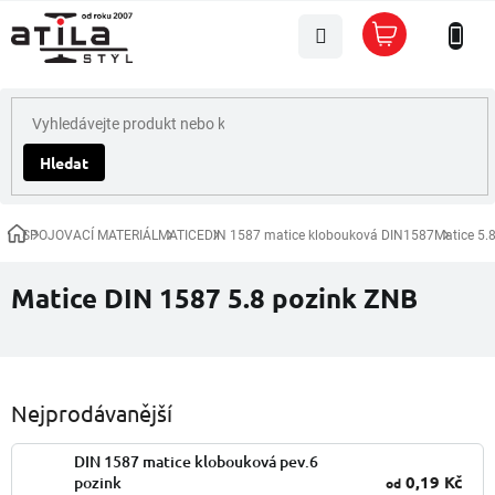
Přejít
Nákupní
na
košík
obsah
Hledat
SPOJOVACÍ MATERIÁL
MATICE
DIN 1587 matice klobouková DIN1587
Matice 5.
Domů
Matice DIN 1587 5.8 pozink ZNB
Nejprodávanější
DIN 1587 matice klobouková pev.6
0,19 Kč
pozink
od