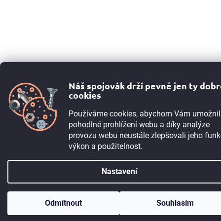
Náš spojovák drží pevně jen ty dob
cookies
Používáme cookies, abychom Vám umožnil
pohodlné prohlížení webu a díky analýze
provozu webu neustále zlepšovali jeho funk
výkon a použitelnost.
Nastavení
TIP:
Registrujte se
a získejte 5% slevu okamžitě. Pokud máte IČO, můžete
Odmítnout
Souhlasím
po registraci získat 10% slevu. Máme i B2B program.
Více informací ➙