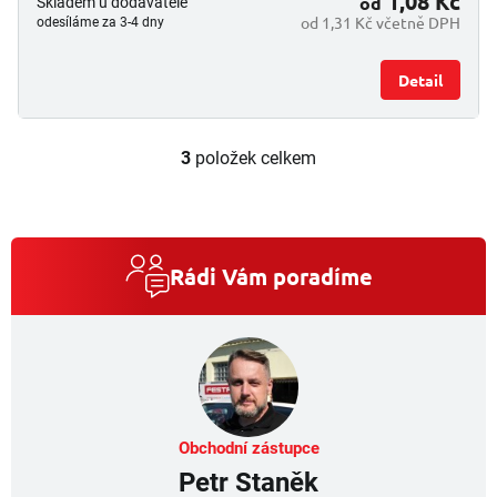
1,08 Kč
od
Skladem u dodavatele
od 1,31 Kč včetně DPH
odesíláme za 3-4 dny
Detail
3
položek celkem
O
v
l
á
d
a
Rádi Vám poradíme
c
í
p
r
v
k
y
v
Obchodní zástupce
ý
Petr Staněk
p