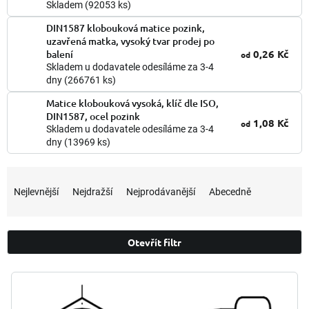
Skladem
(92053 ks)
DIN1587 klobouková matice pozink,
uzavřená matka, vysoký tvar prodej po
0,26 Kč
balení
od
Skladem u dodavatele odesíláme za 3-4
dny
(266761 ks)
Matice klobouková vysoká, klíč dle ISO,
DIN1587, ocel pozink
1,08 Kč
od
Skladem u dodavatele odesíláme za 3-4
dny
(13969 ks)
Ř
a
Nejlevnější
Nejdražší
Nejprodávanější
Abecedně
z
e
n
Otevřít filtr
í
p
V
r
ý
o
p