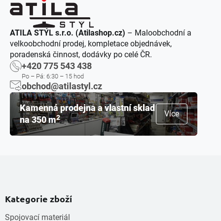
ATILA STÝL s.r.o. (Atilashop.cz)
– Maloobchodní a
velkoobchodní prodej, kompletace objednávek,
poradenská činnost, dodávky po celé ČR.
+420 775 543 438
Po – Pá: 6:30 – 15 hod
obchod@atilastyl.cz
Kamenná prodejna a vlastní sklad
Více
2
na 350 m
Kategorie zboží
Spojovací materiál