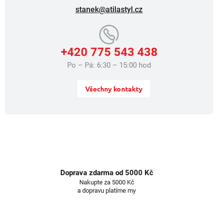
i
stanek@atilastyl.cz
s
u
+420 775 543 438
Po – Pá: 6:30 – 15:00 hod
Všechny kontakty
Doprava zdarma od 5000 Kč
Nakupte za 5000 Kč
a dopravu platíme my