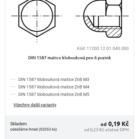
d
i
u
s
k
p
t
r
ů
o
d
u
Kód:
11200.12.01.040.000
k
DIN 1587 matice klobouková pev.6 pozink
t
ů
DIN 1587 klobouková matice ZnB M3
DIN 1587 klobouková matice ZnB M4
DIN 1587 klobouková matice ZnB M5
Všechny další varianty
0,19 Kč
od
Skladem
od 0,23 Kč včetně DPH
odesíláme ihned (92053 ks)