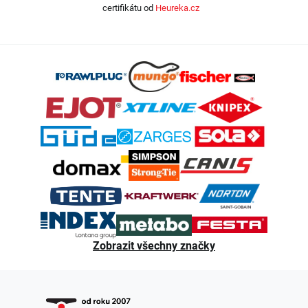
certifikátu od
Heureka.cz
Z
á
p
a
t
í
Zobrazit všechny značky