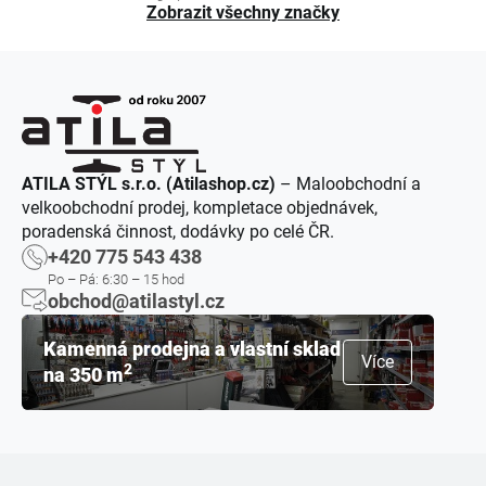
Zobrazit všechny značky
ATILA STÝL s.r.o. (Atilashop.cz)
– Maloobchodní a
velkoobchodní prodej, kompletace objednávek,
poradenská činnost, dodávky po celé ČR.
+420 775 543 438
Po – Pá: 6:30 – 15 hod
obchod@atilastyl.cz
Kamenná prodejna a vlastní sklad
Více
2
na 350 m