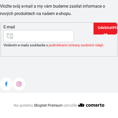
Vložte svůj e-mail a my vám budeme zasílat informace o
nových produktech na našem e-shopu.
E-mail
Při
se
Vložením e-mailu souhlasíte s
podmínkami ochrany osobních údajů
Na systému
Shoptet Premium
vytvořilo