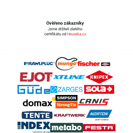
Ověřeno zákazníky
Jsme držiteli zlatého
certifikátu od
Heureka.cz
Z
á
p
a
t
í