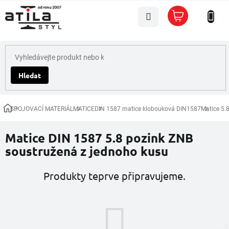
Přejít
Nákupní
na
košík
obsah
Hledat
SPOJOVACÍ MATERIÁL
MATICE
DIN 1587 matice klobouková DIN1587
Matice 5.
Domů
Matice DIN 1587 5.8 pozink ZNB
soustružená z jednoho kusu
Produkty teprve připravujeme.