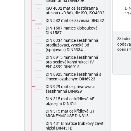
ů
šestihranná DIN439B
DIN
ISO 4032 matice šestihranná
přesná (~0,8d), dle ISO, ISO4032
17H
DIN 582 matice závěsná DIN582
DIN 1587 matice klobouková
DIN1587
Sklade
DIN 6334 matice šestihranná
dodava
prodlužovací, vysoká 3d
odesílám
(spojovací) DIN6334
DIN 6915 matice šestihranná
pro ocelové konstrukce HV
EN14399 DIN6915
DIN 6923 matice šestihranná s
límcem ozubeným DIN6923
DIN 929 matice přivařovací
šestihranná DIN929
DIN 315 matice křídlová AF
obyčejná DIN315
DIN 315 matice křídlová GT
MICKEYMOUSE DIN315
DIN 431 B matice trubkový závit
nízká DIN431B