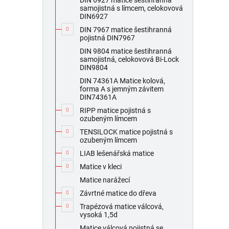
DIN 6927 matice šestihranná
samojistná s límcem, celokovová
DIN6927
DIN 7967 matice šestihranná
pojistná DIN7967
DIN 9804 matice šestihranná
samojistná, celokovová Bi-Lock
DIN9804
DIN 74361A Matice kolová,
forma A s jemným závitem
DIN74361A
RIPP matice pojistná s
ozubeným límcem
TENSILOCK matice pojistná s
ozubeným límcem
LIAB lešenářská matice
Matice v kleci
Matice narážecí
Závrtné matice do dřeva
Trapézová matice válcová,
vysoká 1,5d
Matice válcová pojistná se