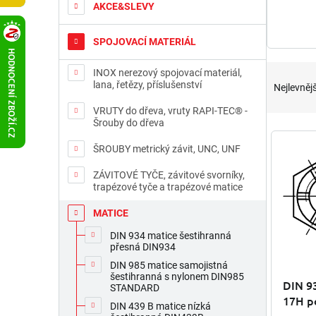
t
AKCE&SLEVY
r
a
SPOJOVACÍ MATERIÁL
n
n
Ř
INOX nerezový spojovací materiál,
í
a
lana, řetězy, příslušenství
Nejlevnějš
p
z
a
VRUTY do dřeva, vruty RAPI-TEC® -
e
Šrouby do dřeva
n
n
V
e
í
ý
ŠROUBY metrický závit, UNC, UNF
l
p
p
r
ZÁVITOVÉ TYČE, závitové svorníky,
i
trapézové tyče a trapézové matice
o
s
d
p
MATICE
u
r
DIN 934 matice šestihranná
k
o
přesná DIN934
t
d
DIN 985 matice samojistná
ů
u
šestihranná s nylonem DIN985
DIN 9
k
STANDARD
17H po
t
DIN 439 B matice nízká