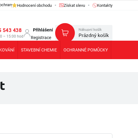
ochrany osobních údajů GDPR
Hodnocení obchodu
Získat slevu
Kontakty
Nákupní košík
5 543 438
Přihlášení
Prázdný košík
30 – 15:00 hod
Registrace
KOVÁNÍ
STAVEBNÍ CHEMIE
OCHRANNÉ POMŮCKY
KOLEČKA T
t