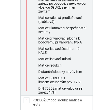
zářezy po obvodě, s nekovovou
vložkou (GUK), s jemným
závitem
Matice válcová prodlužovací
(trubková)
Matice ulamovací bezpečnostní
security
Matice přivařovací plochá k
bodovému přivařování, typ A
Matice lisovací šestihranná
KALEI
Matice lisovací kulatá
Matice redukční
Distanční sloupky se závitem
Matice DURLOK s
límcem.ozubeným pev. 12.9
DIN 70852 matice válcová se
zářezy 17H
PODLOŽKY pod šrouby, matice a
vruty