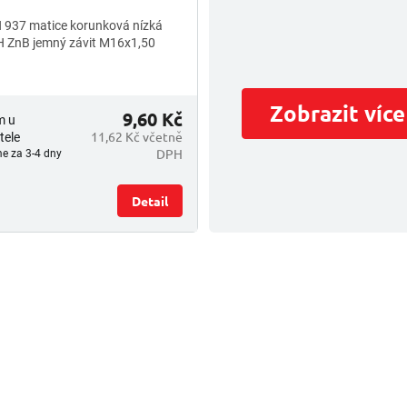
 937 matice korunková nízká
 ZnB jemný závit M16x1,50
Zobrazit více
9,60 Kč
m u
11,62 Kč včetně
tele
DPH
e za 3-4 dny
Detail
O
v
l
á
d
a
c
í
p