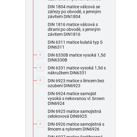
DIN 1804 matice válcová se
zářezy po obvodě, s jemným
závitem DIN1804
DIN 1816 matice válcová s
dírami po obvodě, s jemným
závitem DIN1816
DIN 6311 matice kulatá typ S
DIN6311
DIN 6330B matice vysoká 1,5d
DIN6330B
DIN 6331 matice vysoká 1,5d s
nákružkem DIN6331
DIN 6923 matice s límcem bez
ozubení DIN6923
DIN 6924 matice samojist
vysoká s nekovanou vl. brown
DIN6924
DIN 6925 matice samojistná
celokovová DIN6925
DIN 6926 matice samojistná s
límcem a nylonem DIN6926