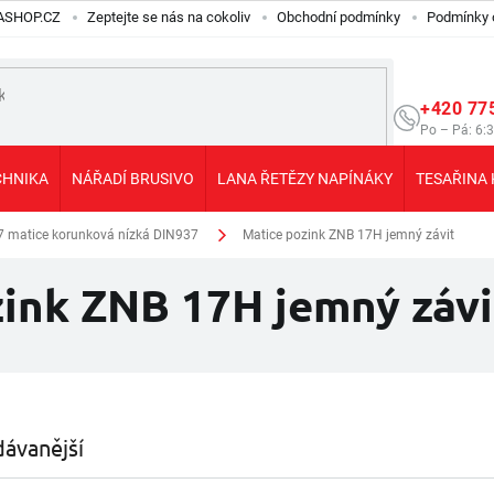
ILASHOP.CZ
Zeptejte se nás na cokoliv
Obchodní podmínky
Podmínky 
+420 77
Po – Pá: 6:
CHNIKA
NÁŘADÍ BRUSIVO
LANA ŘETĚZY NAPÍNÁKY
TESAŘINA 
7 matice korunková nízká DIN937
Matice pozink ZNB 17H jemný závit
ink ZNB 17H jemný závi
ávanější