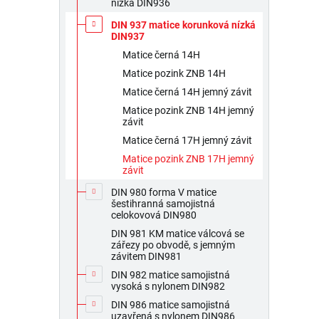
nízká DIN936
DIN 937 matice korunková nízká
DIN937
Matice černá 14H
Matice pozink ZNB 14H
Matice černá 14H jemný závit
Matice pozink ZNB 14H jemný
závit
Matice černá 17H jemný závit
Matice pozink ZNB 17H jemný
závit
DIN 980 forma V matice
šestihranná samojistná
celokovová DIN980
DIN 981 KM matice válcová se
zářezy po obvodě, s jemným
závitem DIN981
DIN 982 matice samojistná
vysoká s nylonem DIN982
DIN 986 matice samojistná
uzavřená s nylonem DIN986