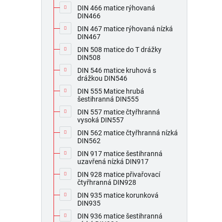
DIN 466 matice rýhovaná
DIN466
DIN 467 matice rýhovaná nízká
DIN467
DIN 508 matice do T drážky
DIN508
DIN 546 matice kruhová s
drážkou DIN546
DIN 555 Matice hrubá
šestihranná DIN555
DIN 557 matice čtyřhranná
vysoká DIN557
DIN 562 matice čtyřhranná nízká
DIN562
DIN 917 matice šestihranná
uzavřená nízká DIN917
DIN 928 matice přivařovací
čtyřhranná DIN928
DIN 935 matice korunková
DIN935
DIN 936 matice šestihranná