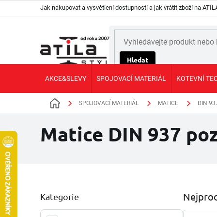
Přejít
Jak nakupovat a vysvětlení dostupností a jak vrátit zboží na AT
na
obsah
Hledat
AKCE&SLEVY
SPOJOVACÍ MATERIÁL
KOTEVNÍ TE
SPOJOVACÍ MATERIÁL
MATICE
DIN 93
Domů
Matice DIN 937 poz
P
Nejprod
Kategorie
Přeskočit
o
kategorie
s