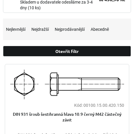
Skladem u dodavatele odesíláme za 3-4
dny
(10 ks)
Ř
a
Nejlevnější
Nejdražší
Nejprodávanější
Abecedně
z
e
n
Otevřít filtr
í
p
V
r
ý
o
p
d
i
u
s
k
p
t
r
Kód:
00100.15.00.420.150
ů
o
DIN 931 šroub šestihranná hlava 10.9 černý M42 částečný
d
závit
u
k