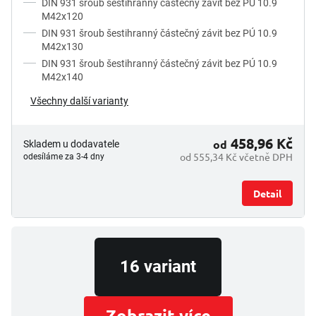
DIN 931 šroub šestihranný částečný závit bez PÚ 10.9
t
M42x120
ů
DIN 931 šroub šestihranný částečný závit bez PÚ 10.9
M42x130
DIN 931 šroub šestihranný částečný závit bez PÚ 10.9
M42x140
Všechny další varianty
458,96 Kč
od
Skladem u dodavatele
od 555,34 Kč včetně DPH
odesíláme za 3-4 dny
Detail
16 variant
Zobrazit více