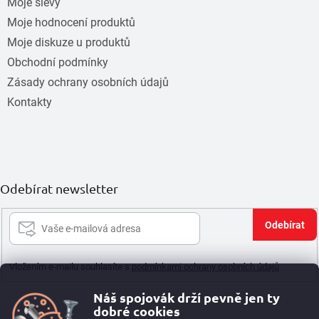
Moje slevy
Moje hodnocení produktů
Moje diskuze u produktů
Obchodní podmínky
Zásady ochrany osobních údajů
Kontakty
Odebírat newsletter
Při
se
Vložením e-mailu souhlasíte s
podmínkami ochrany osobních údajů
Náš spojovák drží pevně jen ty
dobré cookies