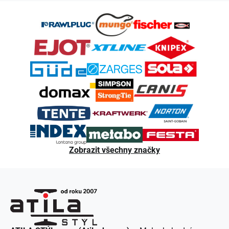
Z
á
p
a
t
í
Zobrazit všechny značky