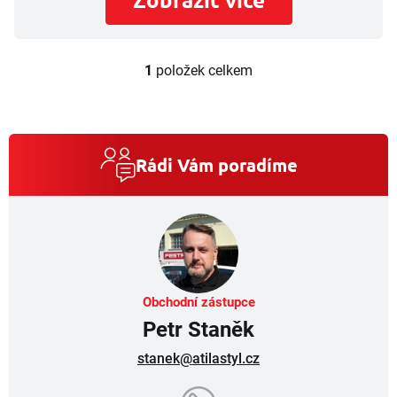
1
položek celkem
O
v
l
á
d
a
Rádi Vám poradíme
c
í
p
r
v
k
y
v
Obchodní zástupce
ý
Petr Staněk
p
i
stanek@atilastyl.cz
s
u