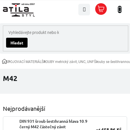
Přejít
Nákupní
na
košík
obsah
Hledat
SPOJOVACÍ MATERIÁL
ŠROUBY metrický závit, UNC, UNF
Šrouby se šestihranno
Domů
M42
Nejprodávanější
DIN 931 šroub šestihranná hlava 10.9
černý M42 částečný závit
458,96 Kč
od