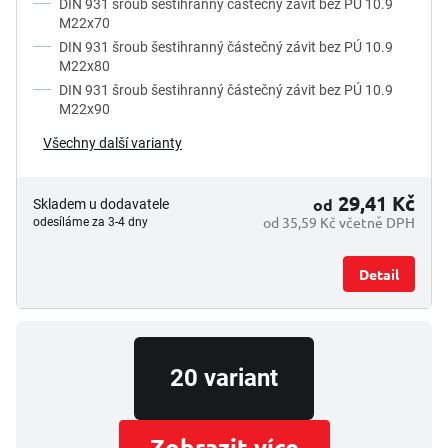
DIN 931 šroub šestihranný částečný závit bez PÚ 10.9
t
M22x70
ů
DIN 931 šroub šestihranný částečný závit bez PÚ 10.9
M22x80
DIN 931 šroub šestihranný částečný závit bez PÚ 10.9
M22x90
Všechny další varianty
29,41 Kč
od
Skladem u dodavatele
od 35,59 Kč včetně DPH
odesíláme za 3-4 dny
Detail
20 variant
Zobrazit více