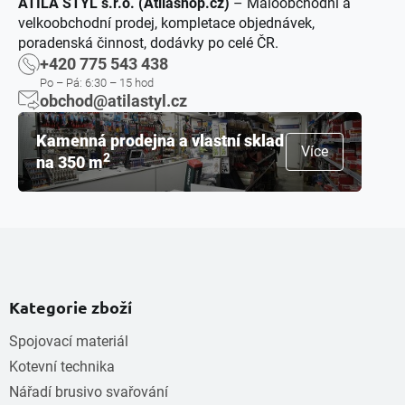
ATILA STÝL s.r.o. (Atilashop.cz)
– Maloobchodní a
velkoobchodní prodej, kompletace objednávek,
poradenská činnost, dodávky po celé ČR.
+420 775 543 438
Po – Pá: 6:30 – 15 hod
obchod@atilastyl.cz
Kamenná prodejna a vlastní sklad
Více
2
na 350 m
Kategorie zboží
Spojovací materiál
Kotevní technika
Nářadí brusivo svařování