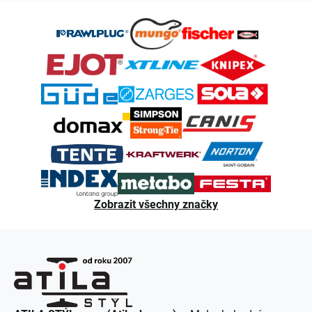
Z
á
p
a
t
í
Zobrazit všechny značky