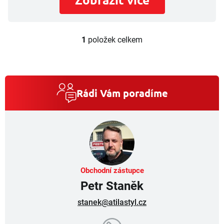
1
položek celkem
O
v
l
á
d
a
Rádi Vám poradíme
c
í
p
r
v
k
y
v
Obchodní zástupce
ý
Petr Staněk
p
i
stanek@atilastyl.cz
s
u