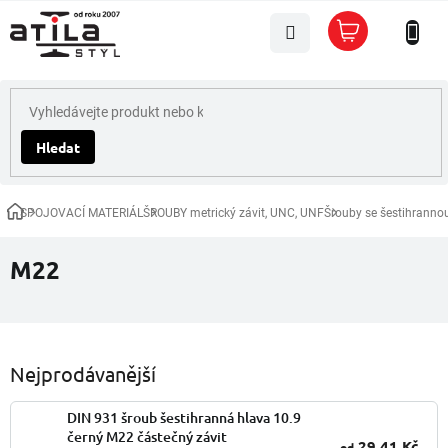
Přejít
Nákupní
na
košík
obsah
Hledat
SPOJOVACÍ MATERIÁL
ŠROUBY metrický závit, UNC, UNF
Šrouby se šestihranno
Domů
M22
Nejprodávanější
DIN 931 šroub šestihranná hlava 10.9
černý M22 částečný závit
29,41 Kč
od