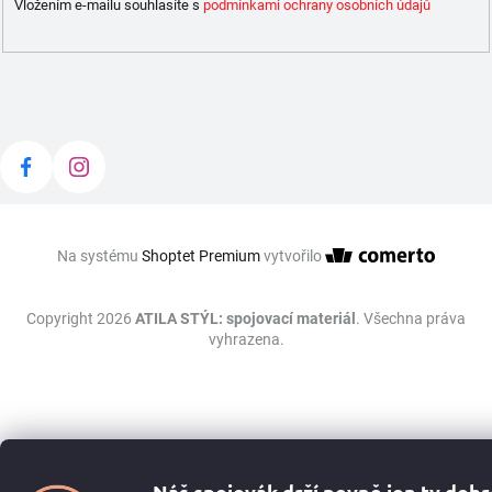
Vložením e-mailu souhlasíte s
podmínkami ochrany osobních údajů
Na systému
Shoptet Premium
vytvořilo
Copyright 2026
ATILA STÝL: spojovací materiál
. Všechna práva
vyhrazena.
Náš spojovák drží pevně jen ty dob