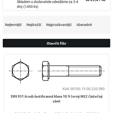
Skladem u dodavatele odesíláme za 3-4
dny
(1450 ks)
Ř
a
Nejlevnější
Nejdražší
Nejprodávanější
Abecedně
z
e
n
Otevřít filtr
í
p
V
r
ý
o
p
d
i
u
s
k
p
t
r
Kód:
00100.15.00.220.080
ů
o
DIN 931 šroub šestihranná hlava 10.9 černý M22 částečný
d
závit
u
k