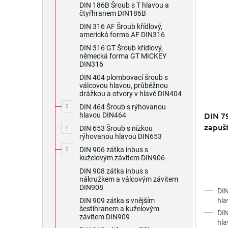
DIN 186B Šroub s T hlavou a
čtyřhranem DIN186B
DIN 316 AF Šroub křídlový,
americká forma AF DIN316
DIN 316 GT Šroub křídlový,
německá forma GT MICKEY
DIN316
DIN 404 plombovací šroub s
válcovou hlavou, průběžnou
drážkou a otvory v hlavě DIN404
Průměr
DIN 464 Šroub s rýhovanou
hodnoc
DIN 7
hlavou DIN464
produk
zapušt
DIN 653 Šroub s nízkou
je
10.9 p
rýhovanou hlavou DIN653
5,0
z
DIN 906 zátka inbus s
kuželovým závitem DIN906
5
hvězdič
DIN 908 zátka inbus s
nákružkem a válcovým závitem
DIN908
DIN
hla
DIN 909 zátka s vnějším
šestihranem a kuželovým
DIN
závitem DIN909
hla