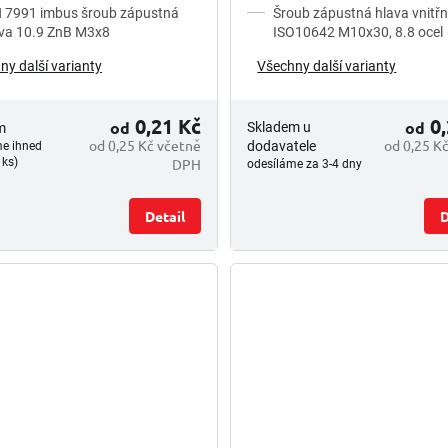
 7991 imbus šroub zápustná
Šroub zápustná hlava vnitřn
va 10.9 ZnB M3x8
ISO10642 M10x30, 8.8 ocel
ny další varianty
Všechny další varianty
0,21 Kč
0,
od
od
Skladem u
m
od 0,25 Kč včetně
od 0,25 K
dodavatele
me ihned
DPH
 ks)
odesíláme za 3-4 dny
Detail
D