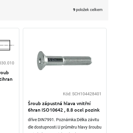
9
položek celkem
030.010
roub
tihran
Kód:
SCH104428401
Šroub zápustná hlava vnitřní
6hran ISO10642 , 8.8 ocel pozink
dříve DIN7991. Poznámka:Délka závitu
dle dostupnosti.U průměru hlavy šroubu