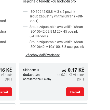
se jedná o teoretickou hodnotu pro
maximální průměr hlavy, viz tolerance
ISO 10642 08,8 M 3 x 5 pozink
dle normy.
šroub zápustný vnitřní 6hran (~DIN
stná
7991)
Šroub zápustná hlava vnitřní 6hran
stná
ISO10642 08.8 M 20× 45 pozink
(~DIN7991)
stná
Šroub zápustná hlava vnitřní 6hran
ISO10642 M10x100, 8.8 ocel pozink
Všechny další varianty
16 Kč
0,17 Kč
od
Skladem u
č včetně
od 0,21 Kč včetně
dodavatele
DPH
DPH
odesíláme za 3-4 dny
etail
Detail