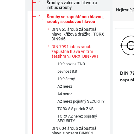
Ř
Šrouby s válcovou hlavou a
a
imbus šrouby
Nejlevnějš
z
Šrouby se zapuštěnou hlavou,
e
šrouby s čočkovou hlavou
n
V
DIN 965 šroub zápustná
í
hlava, křížová drážka , TORX
ý
DIN965
p
p
r
DIN 7991 inbus šroub
i
zápustná hlava vnitřní
o
s
šestihran,TORX, DIN7991
d
p
10.9 pozink ZNB
Průměr
u
r
hodnoc
pevnost 8.8
DIN 7
k
o
produk
zapušt
10.9 černý
t
d
je
nerez
ů
A2 nerez
u
5,0
z
k
A4 nerez
5
t
A2 nerez pojistný SECURITY
hvězdič
ů
TORX 8.8 pozink ZNB
TORX A2 nerez pojistný
SECURITY
DIN 604 šroub zápustná
hlava s nosem DIN604