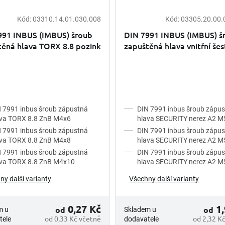
Kód:
03310.14.01.030.008
Kód:
03305.20.00.
991 INBUS (IMBUS) šroub
DIN 7991 INBUS (IMBUS) š
těná hlava TORX 8.8 pozink
zapuštěná hlava vnitřní šes
nerez A2 security
 7991 inbus šroub zápustná
DIN 7991 inbus šroub zápu
ava TORX 8.8 ZnB M4x6
hlava SECURITY nerez A2 
 7991 inbus šroub zápustná
DIN 7991 inbus šroub zápu
ava TORX 8.8 ZnB M4x8
hlava SECURITY nerez A2 
 7991 inbus šroub zápustná
DIN 7991 inbus šroub zápu
ava TORX 8.8 ZnB M4x10
hlava SECURITY nerez A2 
ny další varianty
Všechny další varianty
0,27 Kč
1,
od
od
m u
Skladem u
od 0,33 Kč včetně
od 2,32 K
tele
dodavatele