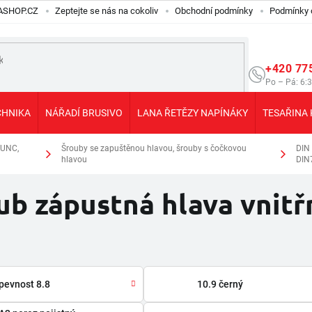
ILASHOP.CZ
Zeptejte se nás na cokoliv
Obchodní podmínky
Podmínky 
+420 77
Po – Pá: 6:
CHNIKA
NÁŘADÍ BRUSIVO
LANA ŘETĚZY NAPÍNÁKY
TESAŘINA 
 UNC,
Šrouby se zapuštěnou hlavou, šrouby s čočkovou
DIN 
hlavou
DIN
ub zápustná hlava vnitř
pevnost 8.8
10.9 černý