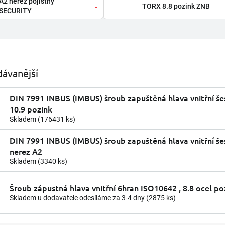
A2 nerez pojistný
TORX 8.8 pozink ZNB
SECURITY
ávanější
DIN 7991 INBUS (IMBUS) šroub zapuštěná hlava vnitřní še
10.9 pozink
Skladem
(176431 ks)
DIN 7991 INBUS (IMBUS) šroub zapuštěná hlava vnitřní še
nerez A2
Skladem
(3340 ks)
Šroub zápustná hlava vnitřní 6hran ISO10642 , 8.8 ocel po
Skladem u dodavatele odesíláme za 3-4 dny
(2875 ks)