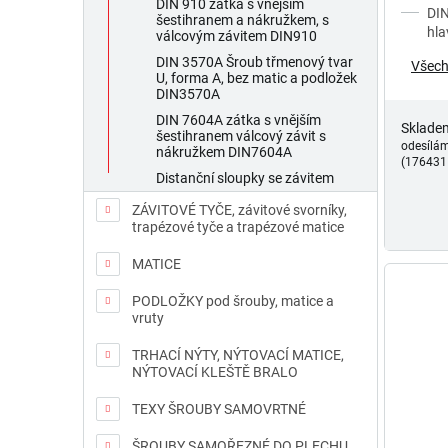
DIN 910 zátka s vnějším
DIN
šestihranem a nákružkem, s
hla
válcovým závitem DIN910
DIN 3570A Šroub třmenový tvar
Všech
U, forma A, bez matic a podložek
DIN3570A
DIN 7604A zátka s vnějším
Sklade
šestihranem válcový závit s
odesílá
nákružkem DIN7604A
(176431
Distanční sloupky se závitem
ZÁVITOVÉ TYČE, závitové svorníky,
trapézové tyče a trapézové matice
MATICE
PODLOŽKY pod šrouby, matice a
vruty
TRHACÍ NÝTY, NÝTOVACÍ MATICE,
NÝTOVACÍ KLEŠTĚ BRALO
TEXY ŠROUBY SAMOVRTNÉ
ŠROUBY SAMOŘEZNÉ DO PLECHU,