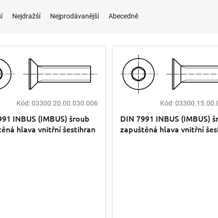
í
Nejdražší
Nejprodávanější
Abecedně
Kód:
03300.20.00.030.006
Kód:
03300.15.00.
né
ení
991 INBUS (IMBUS) šroub
DIN 7991 INBUS (IMBUS) š
tu
ěná hlava vnitřní šestihran
zapuštěná hlava vnitřní šes
 A2
10.9 černý
ek.