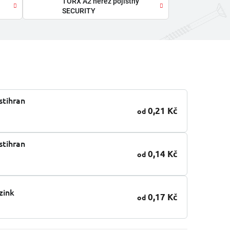
TORX A2 nerez pojistný
SECURITY
stihran
0,21 Kč
od
stihran
0,14 Kč
od
zink
0,17 Kč
od