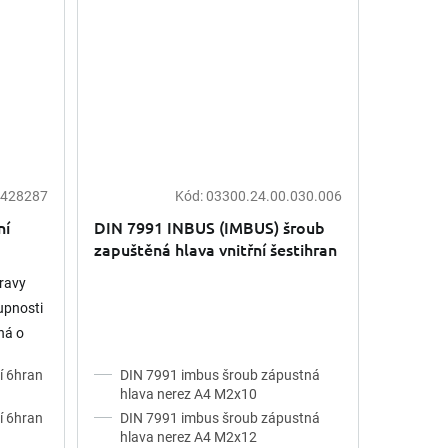
428287
Kód:
03300.24.00.030.006
ní
DIN 7991 INBUS (IMBUS) šroub
zapuštěná hlava vnitřní šestihran
nerez A4
ravy
upnosti
ná o
lní
í 6hran
DIN 7991 imbus šroub zápustná
hlava nerez A4 M2x10
í 6hran
DIN 7991 imbus šroub zápustná
hlava nerez A4 M2x12