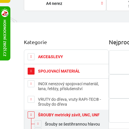
A4 nerez
P
Nejprod
Kategorie
Přeskočit
o
kategorie
s
t
AKCE&SLEVY
r
a
SPOJOVACÍ MATERIÁL
n
n
INOX nerezový spojovací materiál,
í
lana, řetězy, příslušenství
p
a
VRUTY do dřeva, vruty RAPI-TEC® -
Šrouby do dřeva
n
e
ŠROUBY metrický závit, UNC, UNF
l
Šrouby se šestihrannou hlavou