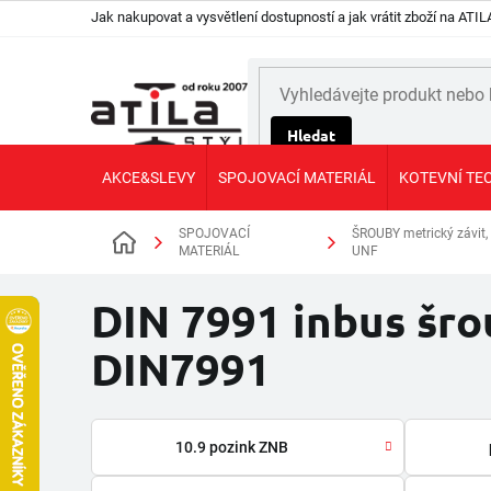
Přejít
Jak nakupovat a vysvětlení dostupností a jak vrátit zboží na AT
na
obsah
Hledat
AKCE&SLEVY
SPOJOVACÍ MATERIÁL
KOTEVNÍ TE
SPOJOVACÍ
ŠROUBY metrický závit,
Domů
MATERIÁL
UNF
DIN 7991 inbus šro
DIN7991
10.9 pozink ZNB