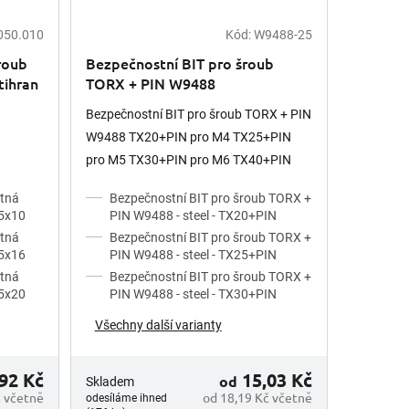
050.010
Kód:
W9488-25
roub
Bezpečnostní BIT pro šroub
tihran
TORX + PIN W9488
Bezpečnostní BIT pro šroub TORX + PIN
W9488 TX20+PIN pro M4 TX25+PIN
pro M5 TX30+PIN pro M6 TX40+PIN
pro M8
stná
Bezpečnostní BIT pro šroub TORX +
M5x10
PIN W9488 - steel - TX20+PIN
stná
Bezpečnostní BIT pro šroub TORX +
M5x16
PIN W9488 - steel - TX25+PIN
stná
Bezpečnostní BIT pro šroub TORX +
M5x20
PIN W9488 - steel - TX30+PIN
Všechny další varianty
92 Kč
15,03 Kč
od
Skladem
č včetně
od 18,19 Kč včetně
odesíláme ihned