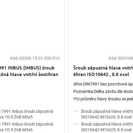
Kód:
03300.15.01.030.010
Kód:
SCH104
né
ení
991 INBUS (IMBUS) šroub
Šroub zápustná hlava vnitř
tu
ěná hlava vnitřní šestihran
6hran ISO10642 , 8.8 ocel
ozink
dříve DIN7991 bez povrchové úp
Poznámka:Délka závitu dle dost
ek.
!!!U průměru hlavy šroubu se jed
teoretickou hodnotu pro maximá
 7991 imbus šroub zápustná
Šroub zápustná hlava vnitřn
průměr hlavy, viz tolerance dle...
va 10.9 ZnB M3x5
ISO10642 M10x20, 8.8 ocel
 7991 imbus šroub zápustná
Šroub zápustná hlava vnitřn
va 10.9 ZnB M3x6
ISO10642 M10x25, 8.8 ocel