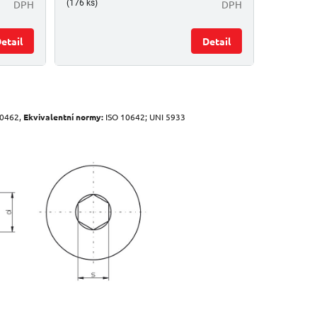
DPH
DPH
(176 ks)
etail
Detail
10462,
Ekvivalentní normy:
ISO 10642; UNI 5933