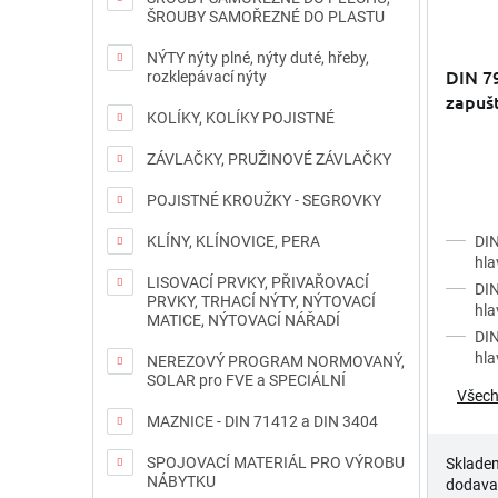
ŠROUBY SAMOŘEZNÉ DO PLASTU
NÝTY nýty plné, nýty duté, hřeby,
DIN 7
rozklepávací nýty
zapuš
KOLÍKY, KOLÍKY POJISTNÉ
ZÁVLAČKY, PRUŽINOVÉ ZÁVLAČKY
POJISTNÉ KROUŽKY - SEGROVKY
DIN
KLÍNY, KLÍNOVICE, PERA
hl
LISOVACÍ PRVKY, PŘIVAŘOVACÍ
DIN
PRVKY, TRHACÍ NÝTY, NÝTOVACÍ
hl
MATICE, NÝTOVACÍ NÁŘADÍ
DIN
hl
NEREZOVÝ PROGRAM NORMOVANÝ,
SOLAR pro FVE a SPECIÁLNÍ
Všech
MAZNICE - DIN 71412 a DIN 3404
SPOJOVACÍ MATERIÁL PRO VÝROBU
Sklade
NÁBYTKU
dodava