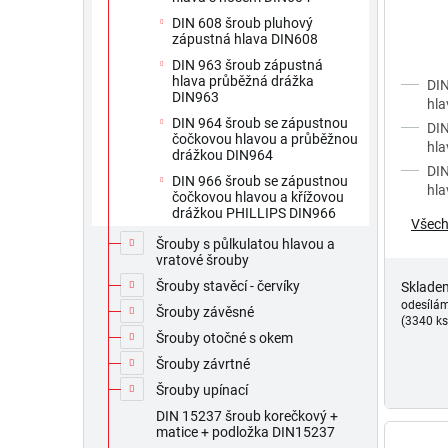
DIN 608 šroub pluhový
zápustná hlava DIN608
DIN 963 šroub zápustná
hlava průběžná drážka
DIN
DIN963
hla
DIN 964 šroub se zápustnou
DIN
čočkovou hlavou a průběžnou
hla
drážkou DIN964
DIN
DIN 966 šroub se zápustnou
hla
čočkovou hlavou a křížovou
drážkou PHILLIPS DIN966
Všech
Šrouby s půlkulatou hlavou a
vratové šrouby
Šrouby stavěcí - červíky
Sklade
odesílá
Šrouby závěsné
(3340 ks
Šrouby otočné s okem
Šrouby závrtné
Šrouby upínací
DIN 15237 šroub korečkový +
matice + podložka DIN15237