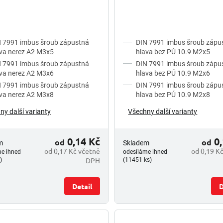
 7991 imbus šroub zápustná
DIN 7991 imbus šroub zápu
va nerez A2 M3x5
hlava bez PÚ 10.9 M2x5
 7991 imbus šroub zápustná
DIN 7991 imbus šroub zápu
va nerez A2 M3x6
hlava bez PÚ 10.9 M2x6
 7991 imbus šroub zápustná
DIN 7991 imbus šroub zápu
va nerez A2 M3x8
hlava bez PÚ 10.9 M2x8
ny další varianty
Všechny další varianty
0,14 Kč
0,
od
od
m
Skladem
od 0,17 Kč včetně
od 0,19 K
me ihned
odesíláme ihned
DPH
)
(11451 ks)
Detail
D