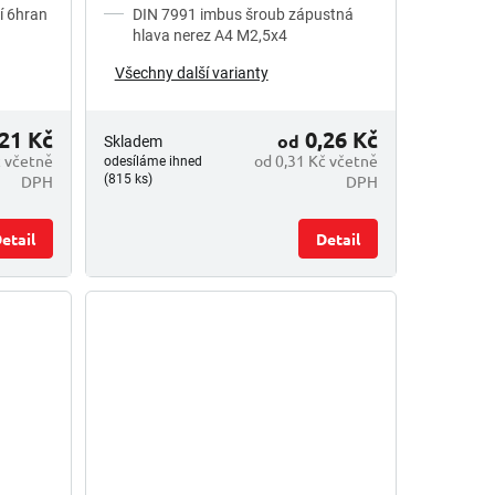
í 6hran
DIN 7991 imbus šroub zápustná
hlava nerez A4 M2,5x4
Všechny další varianty
21 Kč
0,26 Kč
od
Skladem
č včetně
od 0,31 Kč včetně
odesíláme ihned
DPH
DPH
(815 ks)
etail
Detail