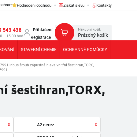
ochrany osobních údajů GDPR
Hodnocení obchodu
Získat slevu
Kontakty
Nákupní košík
5 543 438
Přihlášení
Prázdný košík
30 – 15:00 hod
Registrace
KOVÁNÍ
STAVEBNÍ CHEMIE
OCHRANNÉ POMŮCKY
KOLEČKA T
7991 inbus šroub zápustná hlava vnitřní šestihran,TORX,
7991
ní šestihran,TORX,
A2 nerez