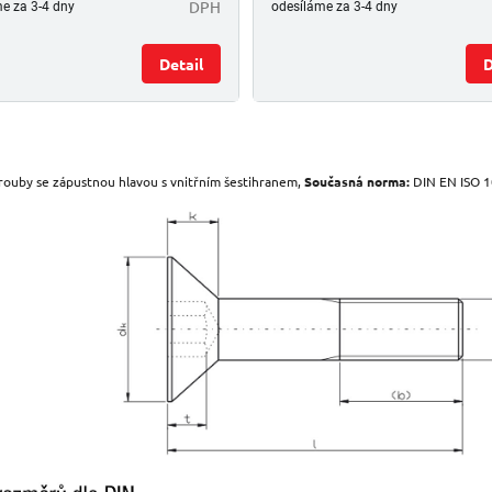
DPH
e za 3-4 dny
odesíláme za 3-4 dny
Detail
D
O
v
l
rouby se zápustnou hlavou s vnitřním šestihranem,
Současná norma:
DIN EN ISO 
á
d
a
c
í
p
r
v
k
y
v
ý
p
i