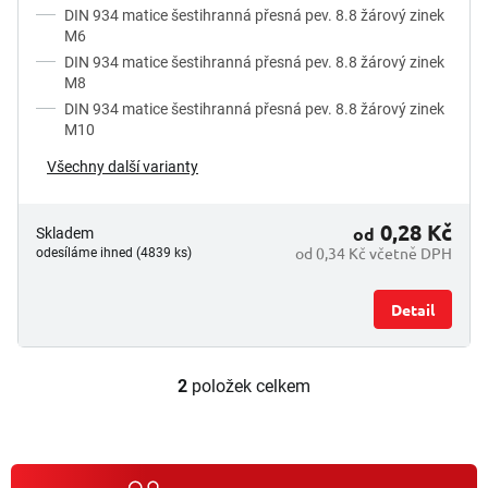
DIN 934 matice šestihranná přesná pev. 8.8 žárový zinek
M6
DIN 934 matice šestihranná přesná pev. 8.8 žárový zinek
M8
DIN 934 matice šestihranná přesná pev. 8.8 žárový zinek
M10
Všechny další varianty
0,28 Kč
od
Skladem
od 0,34 Kč včetně DPH
odesíláme ihned (4839 ks)
Detail
2
položek celkem
O
v
l
á
d