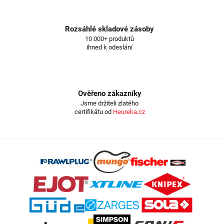
Rozsáhlé skladové zásoby
10 000+ produktů
ihned k odeslání
Ověřeno zákazníky
Jsme držiteli zlatého
certifikátu od
Heureka.cz
Z
á
p
a
t
í