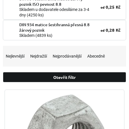
pozink ISO pevnost 8.8
0,25 Kč
od
Skladem u dodavatele odesíláme za 3-4
dny
(4250 ks)
DIN 934 matice šestihranná přesná 8.8
0,28 Kč
žárový pozink
od
Skladem
(4839 ks)
Ř
a
Nejlevnější
Nejdražší
Nejprodávanější
Abecedně
z
e
n
Otevřít filtr
í
p
V
r
ý
o
p
d
i
u
s
k
p
t
r