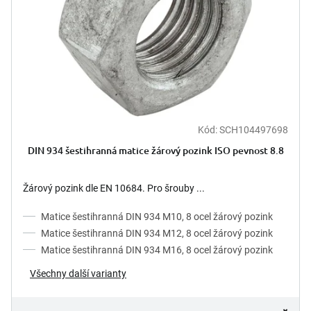
ů
o
d
u
k
t
ů
Kód:
SCH104497698
DIN 934 šestihranná matice žárový pozink ISO pevnost 8.8
Žárový pozink dle EN 10684. Pro šrouby ...
Matice šestihranná DIN 934 M10, 8 ocel žárový pozink
Matice šestihranná DIN 934 M12, 8 ocel žárový pozink
Matice šestihranná DIN 934 M16, 8 ocel žárový pozink
Všechny další varianty