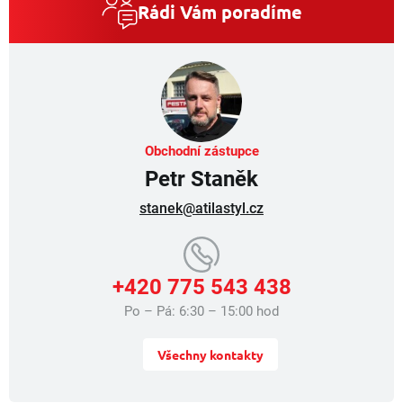
a
Rádi Vám poradíme
c
í
p
r
v
k
y
v
Obchodní zástupce
ý
Petr Staněk
p
i
stanek@atilastyl.cz
s
u
+420 775 543 438
Po – Pá: 6:30 – 15:00 hod
Všechny kontakty