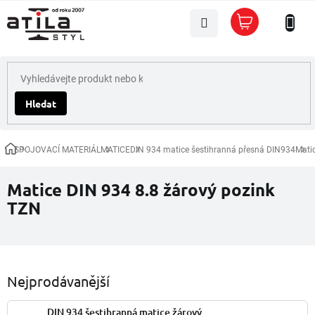
Přejít
Nákupní
na
košík
obsah
Hledat
SPOJOVACÍ MATERIÁL
MATICE
DIN 934 matice šestihranná přesná DIN934
Mati
Domů
Matice DIN 934 8.8 žárový pozink
TZN
Nejprodávanější
DIN 934 šestihranná matice žárový