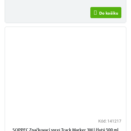
Do košíku
Kód:
141217
SOPPEC Značkovací sprej Track Marker 3M | žlutý 500 ml