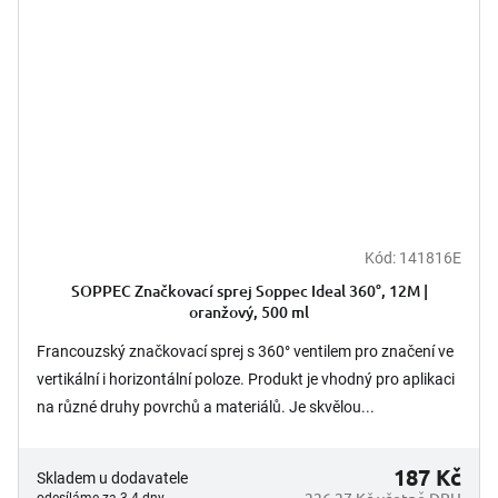
Kód:
141816E
SOPPEC Značkovací sprej Soppec Ideal 360°, 12M |
oranžový, 500 ml
Francouzský značkovací sprej s 360° ventilem pro značení ve
vertikální i horizontální poloze. Produkt je vhodný pro aplikaci
na různé druhy povrchů a materiálů. Je skvělou...
187 Kč
Skladem u dodavatele
226,27 Kč včetně DPH
odesíláme za 3-4 dny