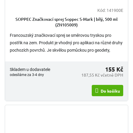
Kód:
141900E
SOPPEC Značkovací sprej Soppec S-Mark | bílý, 500 ml
(ZN105009)
Francouzský značkovací sprej se směrovou tryskou pro
postřik na zem. Produkt je vhodný pro aplikaci na různé druhy
pochozích povrchů. Je skvělou pomůckou pro geodety,
stavbaře,...
155 Kč
Skladem u dodavatele
187,55 Kč včetně DPH
odesíláme za 3-4 dny
Do košíku