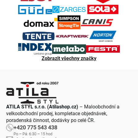
í
Zobrazit všechny značky
ATILA STÝL s.r.o. (Atilashop.cz)
– Maloobchodní a
velkoobchodní prodej, kompletace objednávek,
poradenská činnost, dodávky po celé ČR.
+420 775 543 438
Po – Pá: 6:30 – 15 hod