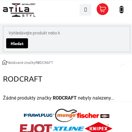
Přejít
Nákupní
na
košík
obsah
Hledat
Prodávané značky
RODCRAFT
Domů
RODCRAFT
Žádné produkty značky
RODCRAFT
nebyly nalezeny...
Z
á
p
a
t