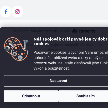
Na systému
Shoptet Premium
vytvořilo
Náš spojovák drží pevně jen ty dob
cookies
Copyright 2026
ATILA STÝL: spojovací materiál
. Všechna práva
vyhrazena.
Používáme cookies, abychom Vám umožnil
pohodlné prohlížení webu a díky analýze
provozu webu neustále zlepšovali jeho funk
výkon a použitelnost.
Nastavení
TIP:
Registrujte se
a získejte 5% slevu okamžitě. Pokud máte IČO, můžete
Odmítnout
Souhlasím
po registraci získat 10% slevu. Máme i B2B program.
Více informací ➙