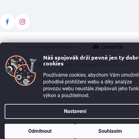
Na systému
Shoptet Premium
vytvořilo
Náš spojovák drží pevně jen ty dob
cookies
Copyright 2026
ATILA STÝL: spojovací materiál
. Všechna práva
vyhrazena.
Používáme cookies, abychom Vám umožnil
pohodlné prohlížení webu a díky analýze
provozu webu neustále zlepšovali jeho funk
výkon a použitelnost.
Nastavení
TIP:
Registrujte se
a získejte 5% slevu okamžitě. Pokud máte IČO, můžete
Odmítnout
Souhlasím
po registraci získat 10% slevu. Máme i B2B program.
Více informací ➙