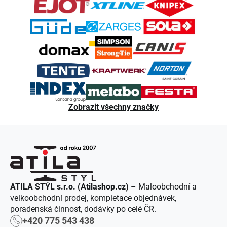
t
í
Zobrazit všechny značky
ATILA STÝL s.r.o. (Atilashop.cz)
– Maloobchodní a
velkoobchodní prodej, kompletace objednávek,
poradenská činnost, dodávky po celé ČR.
+420 775 543 438