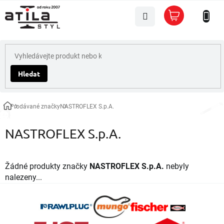
Přejít
Nákupní
na
košík
obsah
Hledat
Prodávané značky
NASTROFLEX S.p.A.
Domů
NASTROFLEX S.p.A.
Žádné produkty značky
NASTROFLEX S.p.A.
nebyly
nalezeny...
Z
á
p
a