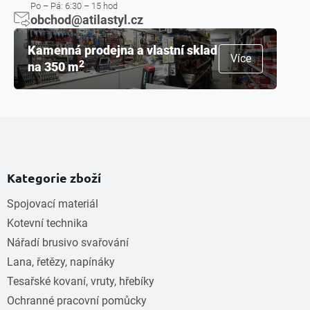
Po – Pá: 6:30 – 15 hod
obchod@atilastyl.cz
Kamenná prodejna a vlastní sklad
Více
2
na 350 m
Kategorie zboží
Spojovací materiál
Kotevní technika
Nářadí brusivo svařování
Lana, řetězy, napínáky
Tesařské kovaní, vruty, hřebíky
Ochranné pracovní pomůcky