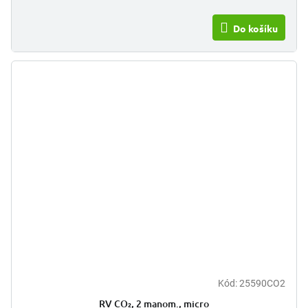
Do košíku
Kód:
25590CO2
RV CO₂, 2 manom., micro