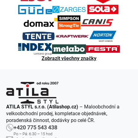
í
Zobrazit všechny značky
ATILA STÝL s.r.o. (Atilashop.cz)
– Maloobchodní a
velkoobchodní prodej, kompletace objednávek,
poradenská činnost, dodávky po celé ČR.
+420 775 543 438
Po – Pá: 6:30 – 15 hod