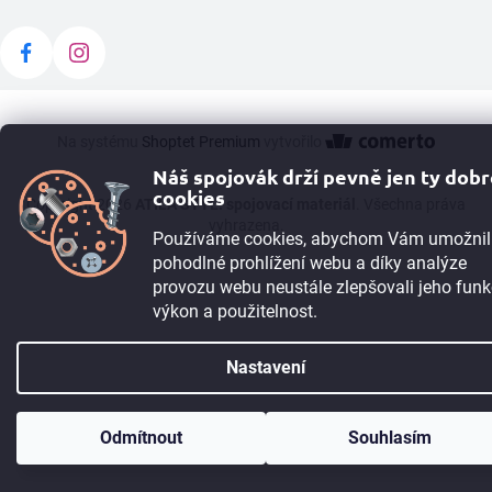
Na systému
Shoptet Premium
vytvořilo
Náš spojovák drží pevně jen ty dob
cookies
Copyright 2026
ATILA STÝL: spojovací materiál
. Všechna práva
vyhrazena.
Používáme cookies, abychom Vám umožnil
pohodlné prohlížení webu a díky analýze
provozu webu neustále zlepšovali jeho funk
výkon a použitelnost.
Nastavení
TIP:
Registrujte se
a získejte 5% slevu okamžitě. Pokud máte IČO, můžete
Odmítnout
Souhlasím
po registraci získat 10% slevu. Máme i B2B program.
Více informací ➙