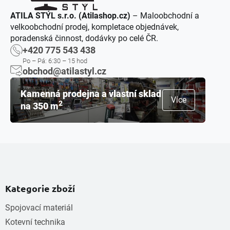
ATILA STÝL s.r.o. (Atilashop.cz)
– Maloobchodní a
velkoobchodní prodej, kompletace objednávek,
poradenská činnost, dodávky po celé ČR.
+420 775 543 438
Po – Pá: 6:30 – 15 hod
obchod@atilastyl.cz
Kamenná prodejna a vlastní sklad
Více
2
na 350 m
Kategorie zboží
Spojovací materiál
Kotevní technika