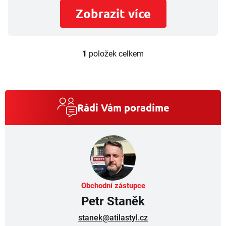
Zobrazit více
1
položek celkem
O
v
l
á
d
a
Rádi Vám poradíme
c
í
p
r
v
k
y
v
Obchodní zástupce
ý
Petr Staněk
p
i
stanek@atilastyl.cz
s