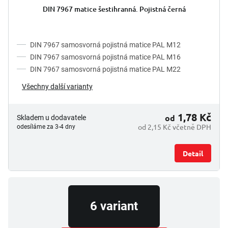
t
DIN 7967 matice šestihranná. Pojistná černá
ů
DIN 7967 samosvorná pojistná matice PAL M12
DIN 7967 samosvorná pojistná matice PAL M16
DIN 7967 samosvorná pojistná matice PAL M22
Všechny další varianty
1,78 Kč
od
Skladem u dodavatele
od 2,15 Kč včetně DPH
odesíláme za 3-4 dny
Detail
6 variant