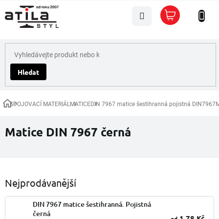
Přejít
Nákupní
na
košík
obsah
Hledat
SPOJOVACÍ MATERIÁL
MATICE
DIN 7967 matice šestihranná pojistná DIN7967
M
Domů
Matice DIN 7967 černá
Nejprodávanější
DIN 7967 matice šestihranná. Pojistná
černá
1,78 Kč
od