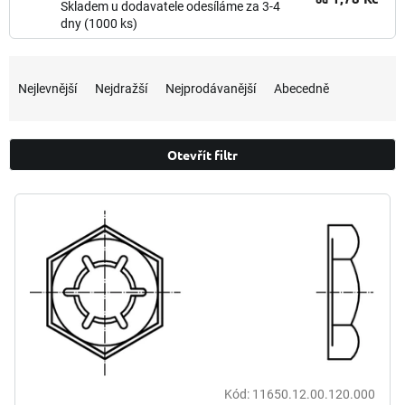
Skladem u dodavatele odesíláme za 3-4
dny
(1000 ks)
Ř
a
Nejlevnější
Nejdražší
Nejprodávanější
Abecedně
z
e
n
Otevřít filtr
í
p
V
r
ý
o
p
d
i
u
s
k
p
t
r
ů
o
d
u
k
Kód:
11650.12.00.120.000