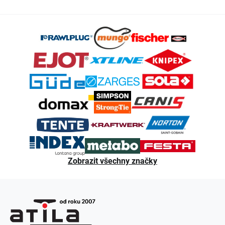
Z
á
p
a
t
í
Zobrazit všechny značky