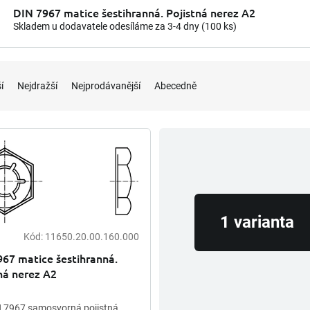
DIN 7967 matice šestihranná. Pojistná nerez A2
Skladem u dodavatele odesíláme za 3-4 dny
(100 ks)
í
Nejdražší
Nejprodávanější
Abecedně
1 varianta
Kód:
11650.20.00.160.000
67 matice šestihranná.
ná nerez A2
 7967 samosvorná pojistná