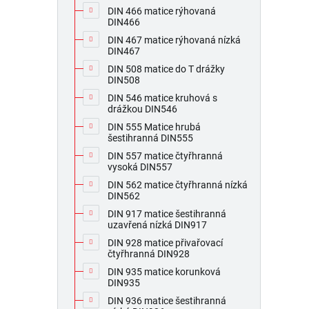
DIN 466 matice rýhovaná
DIN466
DIN 467 matice rýhovaná nízká
DIN467
DIN 508 matice do T drážky
DIN508
DIN 546 matice kruhová s
drážkou DIN546
DIN 555 Matice hrubá
šestihranná DIN555
DIN 557 matice čtyřhranná
vysoká DIN557
DIN 562 matice čtyřhranná nízká
DIN562
DIN 917 matice šestihranná
uzavřená nízká DIN917
DIN 928 matice přivařovací
čtyřhranná DIN928
DIN 935 matice korunková
DIN935
DIN 936 matice šestihranná