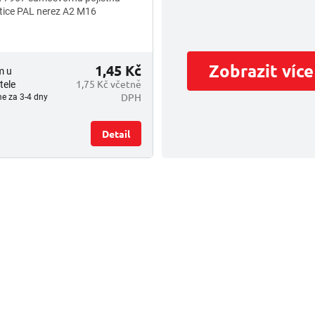
ice PAL nerez A2 M16
Zobrazit více
1,45 Kč
m u
1,75 Kč včetně
tele
DPH
e za 3-4 dny
Detail
O
v
l
á
d
a
c
í
p
r
v