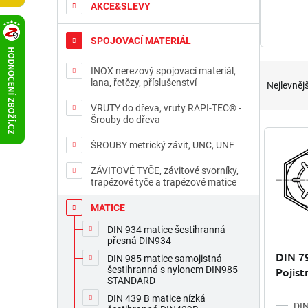
t
AKCE&SLEVY
r
a
SPOJOVACÍ MATERIÁL
n
n
Ř
INOX nerezový spojovací materiál,
í
a
lana, řetězy, příslušenství
Nejlevnějš
p
z
a
VRUTY do dřeva, vruty RAPI-TEC® -
e
Šrouby do dřeva
n
n
V
e
í
ý
ŠROUBY metrický závit, UNC, UNF
l
p
p
r
ZÁVITOVÉ TYČE, závitové svorníky,
i
trapézové tyče a trapézové matice
o
s
d
p
MATICE
u
r
DIN 934 matice šestihranná
k
o
přesná DIN934
t
d
DIN 79
DIN 985 matice samojistná
ů
u
Pojist
šestihranná s nylonem DIN985
k
STANDARD
t
DIN 439 B matice nízká
DIN