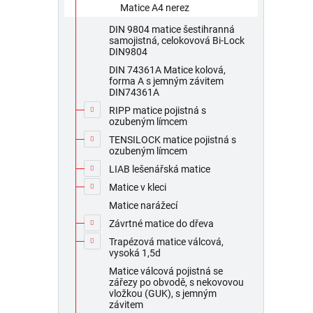
Matice A4 nerez
DIN 9804 matice šestihranná
samojistná, celokovová Bi-Lock
DIN9804
DIN 74361A Matice kolová,
forma A s jemným závitem
DIN74361A
RIPP matice pojistná s
ozubeným límcem
TENSILOCK matice pojistná s
ozubeným límcem
LIAB lešenářská matice
Matice v kleci
Matice narážecí
Závrtné matice do dřeva
Trapézová matice válcová,
vysoká 1,5d
Matice válcová pojistná se
zářezy po obvodě, s nekovovou
vložkou (GUK), s jemným
závitem