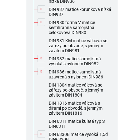
nízká DIN936
DIN 937 matice korunková nízká
DIN937
DIN 980 forma V matice
šestihranná samojistná
celokovová DIN980
DIN 981 KM matice válcová se
zářezy po obvodě, s jemným
závitem DIN981
DIN 982 matice samojistná
vysoká s nylonem DIN982
DIN 986 matice samojistná
uzavřená s nylonem DIN986
DIN 1804 matice válcová se
zářezy po obvodě, s jemným
závitem DIN1804
DIN 1816 matice válcová s
dírami po obvodě, s jemným
závitem DIN1816
DIN 6311 matice kulatá typ S
DIN6311
DIN 6330B matice vysoká 1,5d
DIN6330B