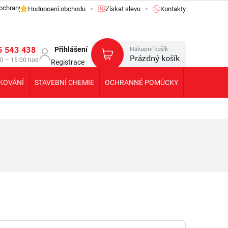
ochrany osobních údajů GDPR
Hodnocení obchodu
Získat slevu
Kontakty
Nákupní košík
5 543 438
Přihlášení
Prázdný košík
30 – 15:00 hod
Registrace
KOVÁNÍ
STAVEBNÍ CHEMIE
OCHRANNÉ POMŮCKY
KOLEČKA T