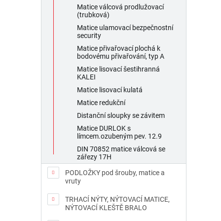
Matice válcová prodlužovací
(trubková)
Matice ulamovací bezpečnostní
security
Matice přivařovací plochá k
bodovému přivařování, typ A
Matice lisovací šestihranná
KALEI
Matice lisovací kulatá
Matice redukční
Distanční sloupky se závitem
Matice DURLOK s
límcem.ozubeným pev. 12.9
DIN 70852 matice válcová se
zářezy 17H
PODLOŽKY pod šrouby, matice a
vruty
TRHACÍ NÝTY, NÝTOVACÍ MATICE,
NÝTOVACÍ KLEŠTĚ BRALO