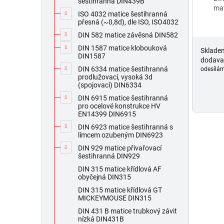
ů
šestihranná DIN439B
mat
ISO 4032 matice šestihranná
přesná (~0,8d), dle ISO, ISO4032
DIN 582 matice závěsná DIN582
DIN 1587 matice klobouková
Sklade
DIN1587
dodava
DIN 6334 matice šestihranná
odesílám
prodlužovací, vysoká 3d
(spojovací) DIN6334
DIN 6915 matice šestihranná
pro ocelové konstrukce HV
EN14399 DIN6915
DIN 6923 matice šestihranná s
límcem ozubeným DIN6923
DIN 929 matice přivařovací
šestihranná DIN929
DIN 315 matice křídlová AF
obyčejná DIN315
DIN 315 matice křídlová GT
MICKEYMOUSE DIN315
DIN 431 B matice trubkový závit
nízká DIN431B