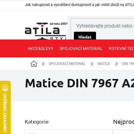
Přejít
Jak nakupovat a vysvětlení dostupností a jak vrátit zboží na AT
na
obsah
Hledat
AKCE&SLEVY
SPOJOVACÍ MATERIÁL
KOTEVNÍ TE
SPOJOVACÍ MATERIÁL
MATICE
DIN 79
Domů
Matice DIN 7967 A
P
Nejprod
Kategorie
Přeskočit
o
kategorie
s