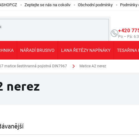
ILASHOP.CZ
Zeptejte se nás na cokoliv
Obchodní podmínky
Podmínky 
+420 77
Po – Pá: 6:
CHNIKA
NÁŘADÍ BRUSIVO
LANA ŘETĚZY NAPÍNÁKY
TESAŘINA 
67 matice šestihranná pojistná DIN7967
Matice A2 nerez
2 nerez
ávanější