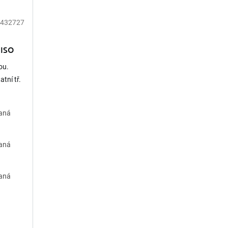
432727
 ISO
j po
ou.
atní tř.
vaná
vaná
vaná