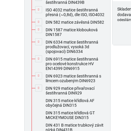
šestihranná DIN439B
Sklade
ISO 4032 matice šestihranná
dodava
přesná (~0,8d), dle ISO, ISO4032
odesílám
DIN 582 matice závěsná DIN582
DIN 1587 matice klobouková
DIN1587
DIN 6334 matice šestihranná
prodlužovací, vysoká 3d
(spojovací) DIN6334
DIN 6915 matice šestihranná
pro ocelové konstrukce HV
EN14399 DIN6915
DIN 6923 matice šestihranná s
límcem ozubeným DIN6923
DIN 929 matice přivařovací
šestihranná DIN929
DIN 315 matice křídlová AF
obyčejná DIN315
DIN 315 matice křídlová GT
MICKEYMOUSE DIN315
DIN 431 B matice trubkový závit
nízká DIN431B