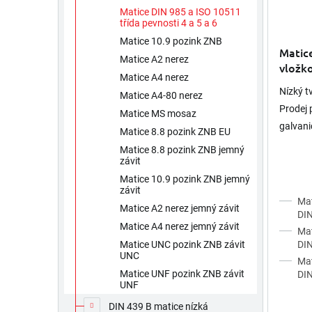
d
ů
Matice DIN 985 a ISO 10511
u
třída pevnosti 4 a 5 a 6
k
Matice 10.9 pozink ZNB
t
Matice
ů
Matice A2 nerez
vložko
Matice A4 nerez
ocel p
Nízký t
Matice A4-80 nerez
Prodej p
Matice MS mosaz
galvan
Matice 8.8 pozink ZNB EU
podle D
Matice 8.8 pozink ZNB jemný
1998.Po
závit
Matice 10.9 pozink ZNB jemný
závit
Mat
Matice A2 nerez jemný závit
DIN
Matice A4 nerez jemný závit
Mat
DIN
Matice UNC pozink ZNB závit
UNC
Mat
Matice UNF pozink ZNB závit
DIN
UNF
DIN 439 B matice nízká