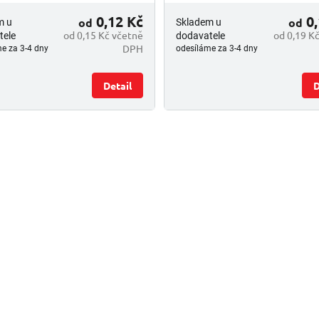
0,12 Kč
0,
od
od
m u
Skladem u
od 0,15 Kč včetně
od 0,19 K
tele
dodavatele
DPH
e za 3-4 dny
odesíláme za 3-4 dny
Detail
D
O
v
l
á
d
a
c
í
p
r
v
k
y
v