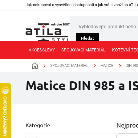
Přejít
Jak nakupovat a vysvětlení dostupností a jak vrátit zboží na AT
na
obsah
Hledat
AKCE&SLEVY
SPOJOVACÍ MATERIÁL
KOTEVNÍ TE
SPOJOVACÍ MATERIÁL
MATICE
DIN 98
Domů
Matice DIN 985 a IS
P
Nejprod
Kategorie
Přeskočit
o
kategorie
s