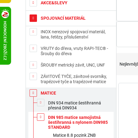
t
AKCE&SLEVY
r
a
SPOJOVACÍ MATERIÁL
n
n
INOX nerezový spojovací materiál,
í
lana, řetězy, příslušenství
p
a
VRUTY do dřeva, vruty RAPI-TEC® -
Šrouby do dřeva
n
Ř
e
a
Nejlevnějš
ŠROUBY metrický závit, UNC, UNF
l
z
e
ZÁVITOVÉ TYČE, závitové svorníky,
trapézové tyče a trapézové matice
n
V
í
ý
MATICE
p
p
r
DIN 934 matice šestihranná
i
přesná DIN934
o
s
d
p
DIN 985 matice samojistná
šestihranná s nylonem DIN985
u
r
STANDARD
k
o
Matice 8.8 pozink ZNB
t