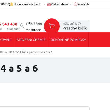
ochrany osobních údajů GDPR
Hodnocení obchodu
Získat slevu
Kontakty
Nákupní košík
5 543 438
Přihlášení
Prázdný košík
30 – 15:00 hod
Registrace
KOVÁNÍ
STAVEBNÍ CHEMIE
OCHRANNÉ POMŮCKY
KOLEČKA T
985 a ISO 10511 třída pevnosti 4 a 5 a 6
4 a 5 a 6