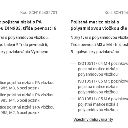
Kód:
SCH104432701
Kód:
SCH104
 pojistná nízká s PA
Pojistná matice nízká s
u DIN985, třída pevnosti 6
polyamidovou vložkou dle
ozink
10511 pozinkovaná (prode
var s polyamidovou vložkou.
Nízký tvar s polyamidovou vložk
balení)
o balení !! Třída pevnosti 6,
Třída pevnosti M3 a M4 - tř.4, ost
icky pozinkovánio.Vyrobeno
5 - galvanicky pozinkováno
IN 985; platnost normy do roku
ISO10511/ 04 M 4 pozinko
zor: upnutí a polyamidová...
pojistná matice nízká s
polyamidovou vložkou
ISO10511/ 05 M 5 pozinko
ice pojistná nízká s PA vložkou
pojistná matice nízká s
985, M3, 6 ocel pozink
polyamidovou vložkou
ice pojistná nízká s PA vložkou
ISO10511/ 05 M 6 pozinko
985, M4, 6 ocel pozink
pojistná matice nízká s
ice pojistná nízká s PA vložkou
polyamidovou vložkou
985, M2, 6 ocel pozink
Všechny další varianty