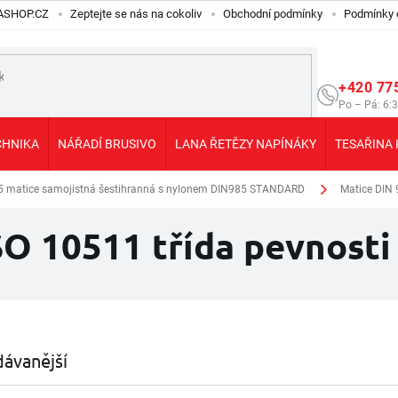
ILASHOP.CZ
Zeptejte se nás na cokoliv
Obchodní podmínky
Podmínky 
+420 77
Po – Pá: 6:
CHNIKA
NÁŘADÍ BRUSIVO
LANA ŘETĚZY NAPÍNÁKY
TESAŘINA 
5 matice samojistná šestihranná s nylonem DIN985 STANDARD
Matice DIN 
O 10511 třída pevnosti 
ávanější