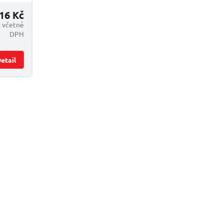
16 Kč
č včetně
DPH
etail