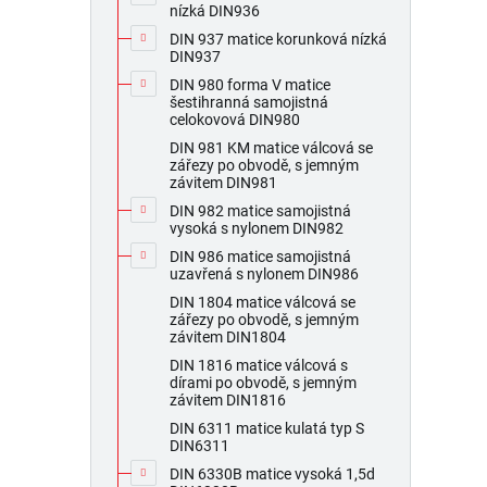
nízká DIN936
DIN 937 matice korunková nízká
DIN937
DIN 980 forma V matice
šestihranná samojistná
celokovová DIN980
DIN 981 KM matice válcová se
zářezy po obvodě, s jemným
závitem DIN981
DIN 982 matice samojistná
vysoká s nylonem DIN982
DIN 986 matice samojistná
uzavřená s nylonem DIN986
DIN 1804 matice válcová se
zářezy po obvodě, s jemným
závitem DIN1804
DIN 1816 matice válcová s
dírami po obvodě, s jemným
závitem DIN1816
DIN 6311 matice kulatá typ S
DIN6311
DIN 6330B matice vysoká 1,5d