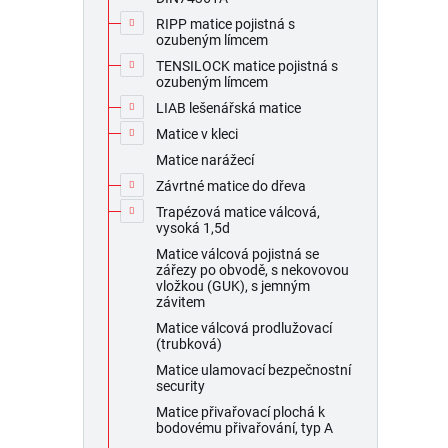
RIPP matice pojistná s
ozubeným límcem
TENSILOCK matice pojistná s
ozubeným límcem
LIAB lešenářská matice
Matice v kleci
Matice narážecí
Závrtné matice do dřeva
Trapézová matice válcová,
vysoká 1,5d
Matice válcová pojistná se
zářezy po obvodě, s nekovovou
vložkou (GUK), s jemným
závitem
Matice válcová prodlužovací
(trubková)
Matice ulamovací bezpečnostní
security
Matice přivařovací plochá k
bodovému přivařování, typ A