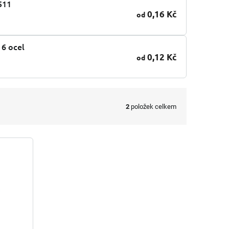
511
0,16 Kč
od
 6 ocel
0,12 Kč
od
2
položek celkem