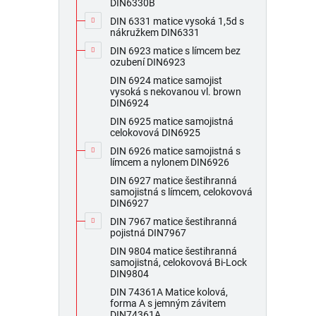
DIN6330B
DIN 6331 matice vysoká 1,5d s
nákružkem DIN6331
DIN 6923 matice s límcem bez
ozubení DIN6923
DIN 6924 matice samojist
vysoká s nekovanou vl. brown
DIN6924
DIN 6925 matice samojistná
celokovová DIN6925
DIN 6926 matice samojistná s
límcem a nylonem DIN6926
DIN 6927 matice šestihranná
samojistná s límcem, celokovová
DIN6927
DIN 7967 matice šestihranná
pojistná DIN7967
DIN 9804 matice šestihranná
samojistná, celokovová Bi-Lock
DIN9804
DIN 74361A Matice kolová,
forma A s jemným závitem
DIN74361A