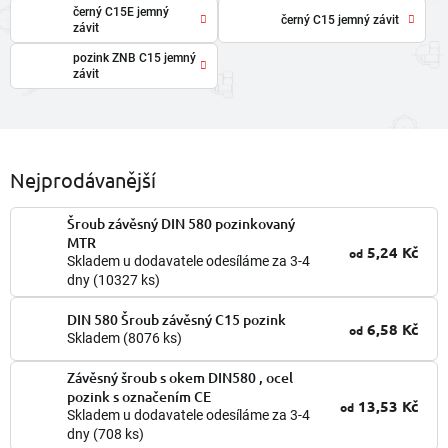
černý C15E jemný
černý C15 jemný závit
závit
pozink ZNB C15 jemný
závit
Nejprodávanější
Šroub závěsný DIN 580 pozinkovaný
MTR
5,24 Kč
od
Skladem u dodavatele odesíláme za 3-4
dny
(10327 ks)
DIN 580 Šroub závěsný C15 pozink
6,58 Kč
od
Skladem
(8076 ks)
Závěsný šroub s okem DIN580 , ocel
pozink s označením CE
13,53 Kč
od
Skladem u dodavatele odesíláme za 3-4
dny
(708 ks)