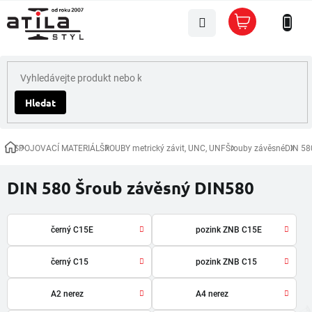
Přejít
Nákupní
na
košík
obsah
Hledat
SPOJOVACÍ MATERIÁL
ŠROUBY metrický závit, UNC, UNF
Šrouby závěsné
DIN 58
Domů
DIN 580 Šroub závěsný DIN580
černý C15E
pozink ZNB C15E
černý C15
pozink ZNB C15
A2 nerez
A4 nerez