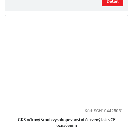
Detail
Kód:
SCH104425051
GK8 očkový šroub vysokopevnostní červený lak s CE
označením