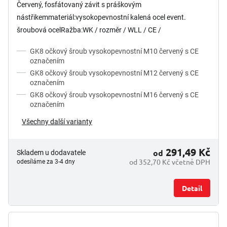
Červený, fosfátovaný závit s práškovým
nástřikemmateriál:vysokopevnostní kalená ocel event.
šroubová ocelRažba:WK / rozměr / WLL / CE /
ChargeCertifikáty:Na vyžádání k dispozici...
GK8 očkový šroub vysokopevnostní M10 červený s CE
označením
GK8 očkový šroub vysokopevnostní M12 červený s CE
označením
GK8 očkový šroub vysokopevnostní M16 červený s CE
označením
Všechny další varianty
291,49 Kč
od
Skladem u dodavatele
od 352,70 Kč včetně DPH
odesíláme za 3-4 dny
Detail