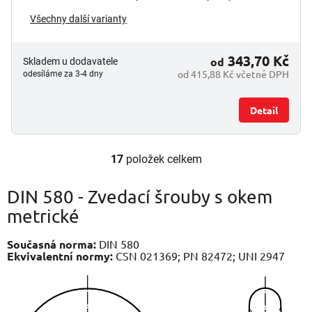
Všechny další varianty
343,70 Kč
od
Skladem u dodavatele
od 415,88 Kč včetně DPH
odesíláme za 3-4 dny
Detail
17
položek celkem
O
v
l
DIN 580 - Zvedací šrouby s okem
á
metrické
d
a
Současná norma:
DIN 580
c
Ekvivalentní normy:
CSN 021369; PN 82472; UNI 2947
í
p
r
v
k