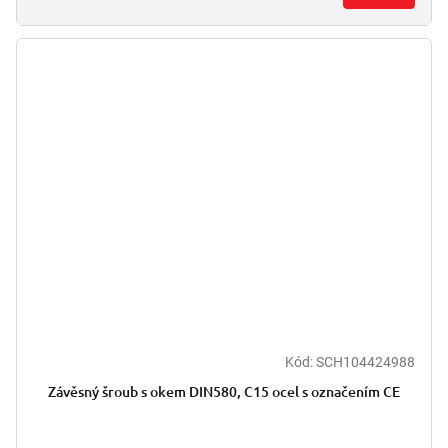
Kód:
SCH104424988
Závěsný šroub s okem DIN580, C15 ocel s označením CE