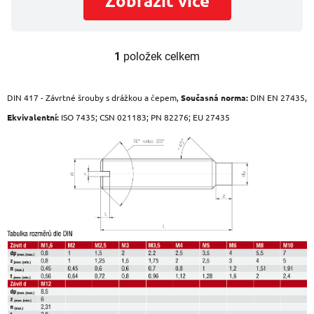
Zobrazit více
1
položek celkem
O
v
l
DIN 417 - Závrtné šrouby s drážkou a čepem,
Současná norma:
DIN EN 27435,
á
d
Ekvivalentní:
ISO 7435; CSN 021183; PN 82276; EU 27435
a
c
í
p
r
v
k
y
v
ý
p
i
s
u