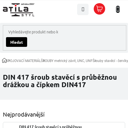
Přejít
Nákupní
na
košík
obsah
Hledat
SPOJOVACÍ MATERIÁL
ŠROUBY metrický závit, UNC, UNF
Šrouby stavěcí - červík
Domů
DIN 417 šroub stavěcí s průběžnou
drážkou a čípkem DIN417
Nejprodávanější
DIN 417 šroub stavěcí s průběžnou