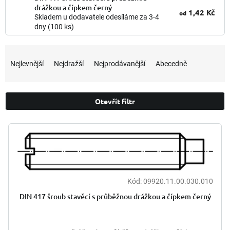
drážkou a čípkem černý
1,42 Kč
od
Skladem u dodavatele odesíláme za 3-4
dny
(100 ks)
Ř
a
Nejlevnější
Nejdražší
Nejprodávanější
Abecedně
z
e
n
Otevřít filtr
í
p
V
r
ý
o
p
d
i
u
s
k
p
Kód:
09920.11.00.030.010
t
r
ů
DIN 417 šroub stavěcí s průběžnou drážkou a čípkem černý
o
d
u