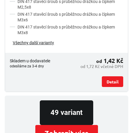
DIN 417 stavěcí šroub s průběžnou drážkou a čípkem
k
M2,5x8
t
DIN 417 stavěcí šroub s průběžnou drážkou a čípkem
ů
M3x6
DIN 417 stavěcí šroub s průběžnou drážkou a čípkem
M3x8
Všechny další varianty
1,42 Kč
od
Skladem u dodavatele
od 1,72 Kč včetně DPH
odesíláme za 3-4 dny
Detail
49 variant