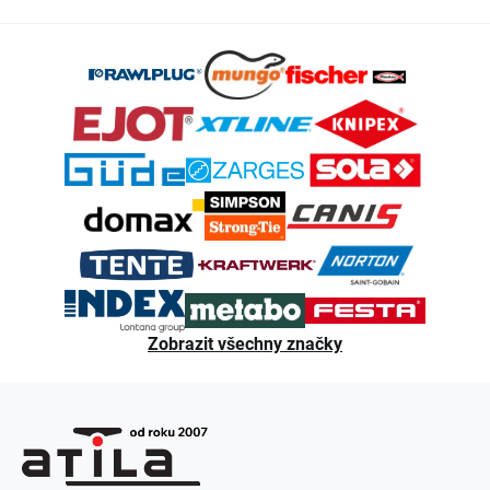
Z
á
p
a
t
í
Zobrazit všechny značky