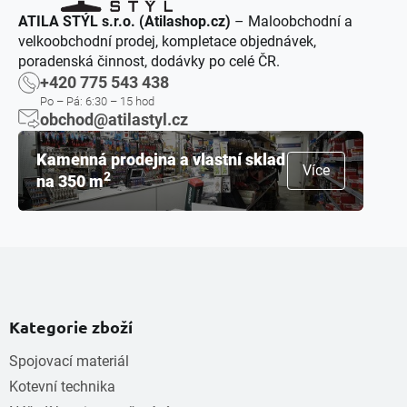
ATILA STÝL s.r.o. (Atilashop.cz)
– Maloobchodní a
velkoobchodní prodej, kompletace objednávek,
poradenská činnost, dodávky po celé ČR.
+420 775 543 438
Po – Pá: 6:30 – 15 hod
obchod@atilastyl.cz
Kamenná prodejna a vlastní sklad
Více
2
na 350 m
Kategorie zboží
Spojovací materiál
Kotevní technika