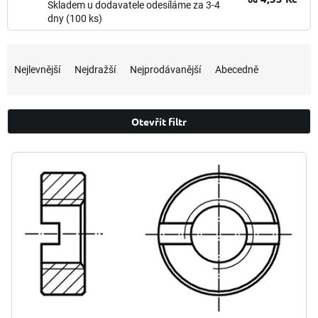
Skladem u dodavatele odesíláme za 3-4
dny
(100 ks)
Ř
a
Nejlevnější
Nejdražší
Nejprodávanější
Abecedně
z
e
n
Otevřít filtr
í
p
V
r
ý
o
p
d
i
u
s
k
p
t
r
ů
o
d
u
k