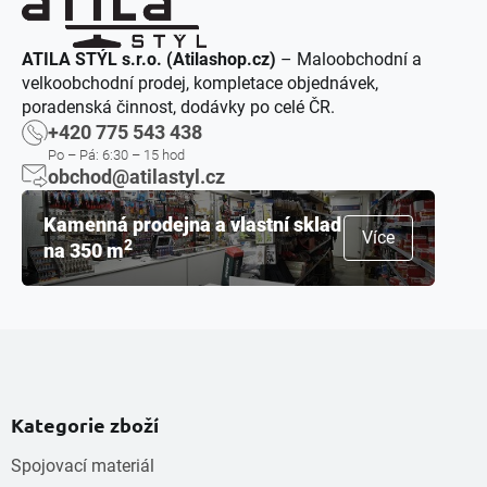
ATILA STÝL s.r.o. (Atilashop.cz)
– Maloobchodní a
velkoobchodní prodej, kompletace objednávek,
poradenská činnost, dodávky po celé ČR.
+420 775 543 438
Po – Pá: 6:30 – 15 hod
obchod@atilastyl.cz
Kamenná prodejna a vlastní sklad
Více
2
na 350 m
Kategorie zboží
Spojovací materiál