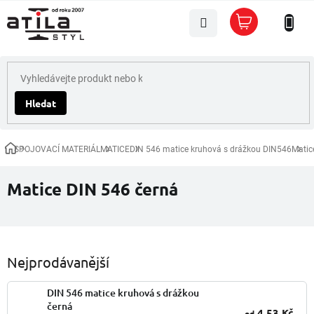
Přejít
Nákupní
na
košík
obsah
Hledat
SPOJOVACÍ MATERIÁL
MATICE
DIN 546 matice kruhová s drážkou DIN546
Matic
Domů
Matice DIN 546 černá
Nejprodávanější
DIN 546 matice kruhová s drážkou
černá
4,53 Kč
od