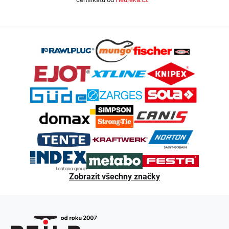
Z
á
p
a
t
í
Zobrazit všechny značky