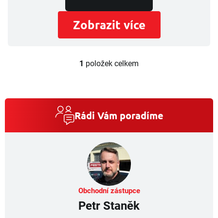
Zobrazit více
1
položek celkem
O
v
l
á
d
a
Rádi Vám poradíme
c
í
p
r
v
k
y
v
Obchodní zástupce
ý
Petr Staněk
p
i