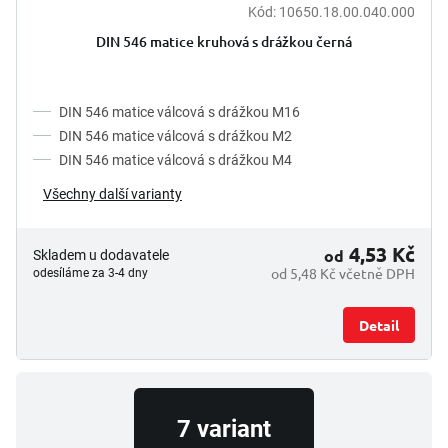
t
Kód:
10650.18.00.040.000
ů
DIN 546 matice kruhová s drážkou černá
DIN 546 matice válcová s drážkou M16
DIN 546 matice válcová s drážkou M2
DIN 546 matice válcová s drážkou M4
Všechny další varianty
4,53 Kč
od
Skladem u dodavatele
od 5,48 Kč včetně DPH
odesíláme za 3-4 dny
Detail
7 variant