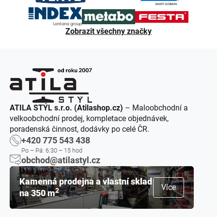
Zobrazit všechny značky
ATILA STÝL s.r.o. (Atilashop.cz)
– Maloobchodní a
velkoobchodní prodej, kompletace objednávek,
poradenská činnost, dodávky po celé ČR.
+420 775 543 438
Po – Pá: 6:30 – 15 hod
obchod@atilastyl.cz
Kamenná prodejna a vlastní sklad
Více
2
na 350 m