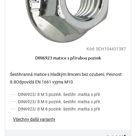
d
u
k
t
ů
Kód:
SCH104431387
DIN6923 matice s přírubou pozink
Šestihranná matice s hladkým límcem bez ozubení. Pevnost
8.8Odpovídá EN 1661 vyjma M10.
DIN6923/ 8 M 5 pozink. šestihr. matka s přír.
DIN6923/ 8 M 6 pozink. šestihr. matka s přír.
DIN6923/ 8 M 8 pozink. šestihr. matka s přír.
Všechny další varianty