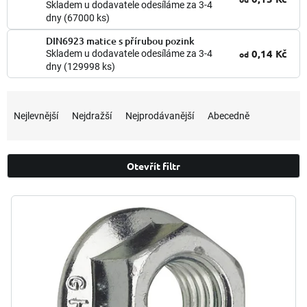
Skladem u dodavatele odesíláme za 3-4
dny
(67000 ks)
DIN6923 matice s přírubou pozink
0,14 Kč
Skladem u dodavatele odesíláme za 3-4
od
dny
(129998 ks)
Ř
a
Nejlevnější
Nejdražší
Nejprodávanější
Abecedně
z
e
n
Otevřít filtr
í
p
V
r
ý
o
p
d
i
u
s
k
p
t
r
ů
o