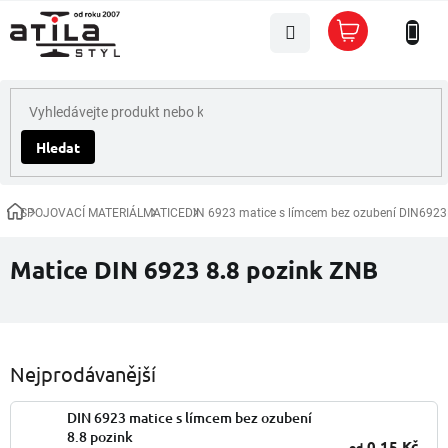
Přejít
Nákupní
na
košík
obsah
Hledat
SPOJOVACÍ MATERIÁL
MATICE
DIN 6923 matice s límcem bez ozubení DIN6923
Domů
Matice DIN 6923 8.8 pozink ZNB
Nejprodávanější
DIN 6923 matice s límcem bez ozubení
8.8 pozink
0,15 Kč
od