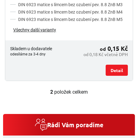
DIN 6923 matice s límcem bez ozubení pev. 8.8 ZnB M3
DIN 6923 matice s límcem bez ozubení pev. 8.8 ZnB M4
DIN 6923 matice s límcem bez ozubení pev. 8.8 ZnB M5
Všechny další varianty
0,15 Kč
od
Skladem u dodavatele
od 0,18 Kč včetně DPH
odesíláme za 3-4 dny
Detail
2
položek celkem
O
v
l
á
d
a
Rádi Vám poradíme
c
í