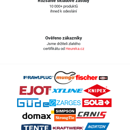
Rozsáhlé skladové zásoby
10 000+ produktů
ihned k odeslání
Ověřeno zákazníky
Jsme držiteli zlatého
certifikátu od
Heureka.cz
Z
á
p
a
t
í