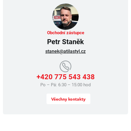
p
r
v
k
y
v
Obchodní zástupce
ý
Petr Staněk
p
i
stanek@atilastyl.cz
s
u
+420 775 543 438
Po – Pá: 6:30 – 15:00 hod
Všechny kontakty