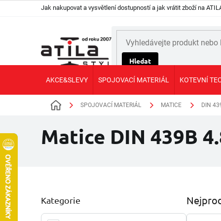
Přejít
Jak nakupovat a vysvětlení dostupností a jak vrátit zboží na AT
na
obsah
Hledat
AKCE&SLEVY
SPOJOVACÍ MATERIÁL
KOTEVNÍ TE
SPOJOVACÍ MATERIÁL
MATICE
DIN 43
Domů
Matice DIN 439B 4.
P
Nejprod
Kategorie
Přeskočit
o
kategorie
s