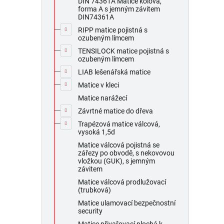
DIN 74361A Matice kolová,
forma A s jemným závitem
DIN74361A
RIPP matice pojistná s
ozubeným límcem
TENSILOCK matice pojistná s
ozubeným límcem
LIAB lešenářská matice
Matice v kleci
Matice narážecí
Závrtné matice do dřeva
Trapézová matice válcová,
vysoká 1,5d
Matice válcová pojistná se
zářezy po obvodě, s nekovovou
vložkou (GUK), s jemným
závitem
Matice válcová prodlužovací
(trubková)
Matice ulamovací bezpečnostní
security