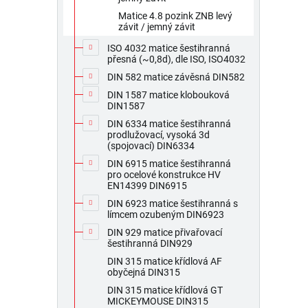
Matice 4.8 pozink ZNB levý
závit / jemný závit
ISO 4032 matice šestihranná
přesná (~0,8d), dle ISO, ISO4032
DIN 582 matice závěsná DIN582
DIN 1587 matice klobouková
DIN1587
DIN 6334 matice šestihranná
prodlužovací, vysoká 3d
(spojovací) DIN6334
DIN 6915 matice šestihranná
pro ocelové konstrukce HV
EN14399 DIN6915
DIN 6923 matice šestihranná s
límcem ozubeným DIN6923
DIN 929 matice přivařovací
šestihranná DIN929
DIN 315 matice křídlová AF
obyčejná DIN315
DIN 315 matice křídlová GT
MICKEYMOUSE DIN315