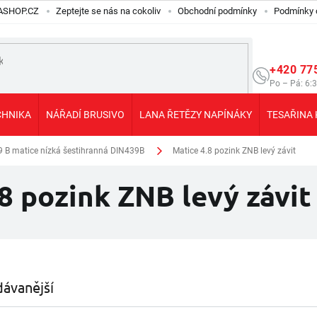
ILASHOP.CZ
Zeptejte se nás na cokoliv
Obchodní podmínky
Podmínky 
+420 77
Po – Pá: 6:
CHNIKA
NÁŘADÍ BRUSIVO
LANA ŘETĚZY NAPÍNÁKY
TESAŘINA 
9 B matice nízká šestihranná DIN439B
Matice 4.8 pozink ZNB levý závit
8 pozink ZNB levý závit
ávanější