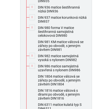
DIN935
DIN 936 matice šestihranná
nízká DIN936
DIN 937 matice korunková nízká
DIN937
DIN 980 forma V matice
šestihranná samojistná
celokovová DIN980
DIN 981 KM matice válcová se
zářezy po obvodě, s jemným
závitem DIN981
DIN 982 matice samojistná
vysoká s nylonem DIN982
DIN 986 matice samojistná
uzavřená s nylonem DIN986
DIN 1804 matice válcová se
zářezy po obvodě, s jemným
závitem DIN1804
DIN 1816 matice válcová s
dírami po obvodě, s jemným
závitem DIN1816
DIN 6311 matice kulatá typ S
DIN6311