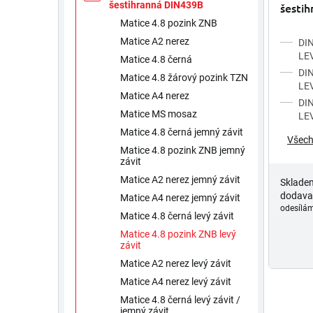
ů
šestihranná DIN439B
šestih
závit
Matice 4.8 pozink ZNB
Matice A2 nerez
DIN
LE
Matice 4.8 černá
DIN
Matice 4.8 žárový pozink TZN
LE
Matice A4 nerez
DIN
Matice MS mosaz
LE
Matice 4.8 černá jemný závit
Všech
Matice 4.8 pozink ZNB jemný
závit
Matice A2 nerez jemný závit
Sklade
dodava
Matice A4 nerez jemný závit
odesílám
Matice 4.8 černá levý závit
Matice 4.8 pozink ZNB levý
závit
Matice A2 nerez levý závit
Matice A4 nerez levý závit
Matice 4.8 černá levý závit /
jemný závit