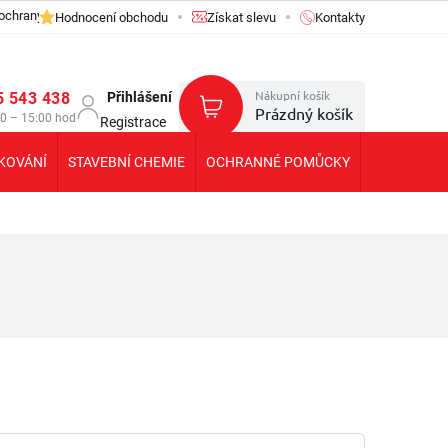
ochrany osobních údajů GDPR
Hodnocení obchodu
Získat slevu
Kontakty
Nákupní košík
5 543 438
Přihlášení
Prázdný košík
30 – 15:00 hod
Registrace
KOVÁNÍ
STAVEBNÍ CHEMIE
OCHRANNÉ POMŮCKY
KOLEČKA T