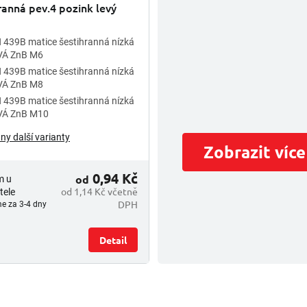
ranná pev.4 pozink levý
 439B matice šestihranná nízká
VÁ ZnB M6
 439B matice šestihranná nízká
VÁ ZnB M8
 439B matice šestihranná nízká
VÁ ZnB M10
ny další varianty
Zobrazit více
0,94 Kč
od
m u
od 1,14 Kč včetně
tele
DPH
e za 3-4 dny
Detail
O
v