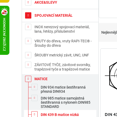
t
AKCE&SLEVY
r
a
SPOJOVACÍ MATERIÁL
n
n
Ř
INOX nerezový spojovací materiál,
í
a
lana, řetězy, příslušenství
Nejlevnějš
p
z
a
VRUTY do dřeva, vruty RAPI-TEC® -
e
Šrouby do dřeva
n
n
V
e
í
ý
ŠROUBY metrický závit, UNC, UNF
l
p
p
r
ZÁVITOVÉ TYČE, závitové svorníky,
i
trapézové tyče a trapézové matice
o
s
d
p
MATICE
u
r
DIN 934 matice šestihranná
k
o
přesná DIN934
t
d
DIN 985 matice samojistná
ů
u
šestihranná s nylonem DIN985
k
STANDARD
t
DIN 4
DIN 439 B matice nízká