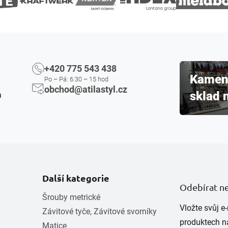
+420 775 543 438
Kamenn
Po – Pá: 6:30 – 15 hod
obchod@atilastyl.cz
sklad 
a
Další kategorie
Odebírat n
Šrouby metrické
Vložte svůj 
Závitové tyče, Závitové svorníky
produktech n
Matice