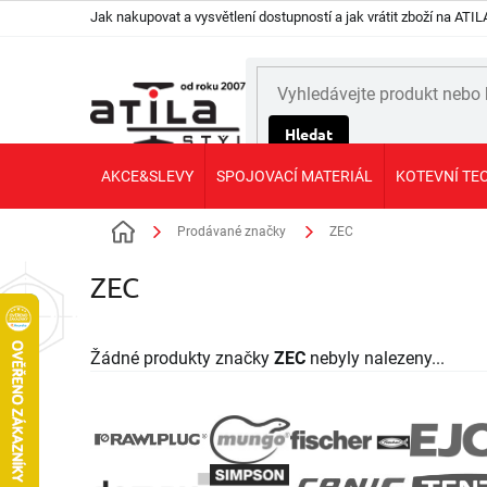
Přejít
Jak nakupovat a vysvětlení dostupností a jak vrátit zboží na AT
na
obsah
Hledat
AKCE&SLEVY
SPOJOVACÍ MATERIÁL
KOTEVNÍ TE
Prodávané značky
ZEC
Domů
ZEC
Žádné produkty značky
ZEC
nebyly nalezeny...
Z
á
p
a
t