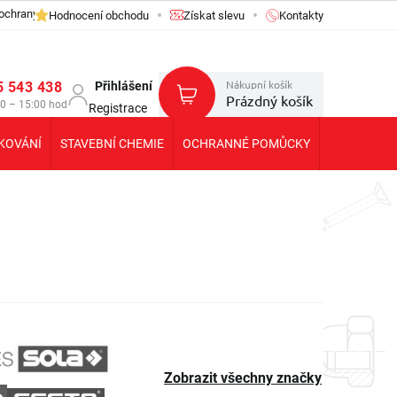
ochrany osobních údajů GDPR
Hodnocení obchodu
Získat slevu
Kontakty
Nákupní košík
5 543 438
Přihlášení
Prázdný košík
30 – 15:00 hod
Registrace
KOVÁNÍ
STAVEBNÍ CHEMIE
OCHRANNÉ POMŮCKY
KOLEČKA T
Zobrazit všechny značky