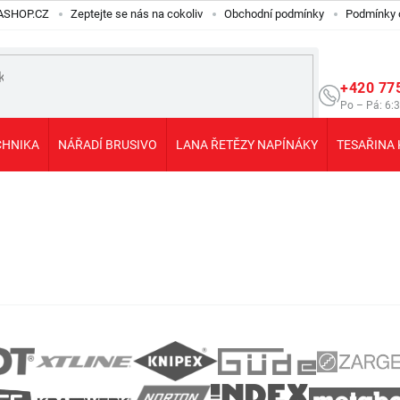
ILASHOP.CZ
Zeptejte se nás na cokoliv
Obchodní podmínky
Podmínky 
+420 77
Po – Pá: 6:
CHNIKA
NÁŘADÍ BRUSIVO
LANA ŘETĚZY NAPÍNÁKY
TESAŘINA 